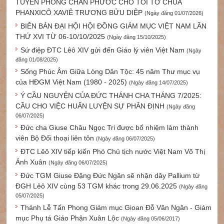
TUYÊN PHONG CHÂN PHƯỚC CHO TÔI TỚ CHÚA
PHANXICÔ XAVIÊ TRƯƠNG BỬU DIỆP
(Ngày đăng 01/07/2026)
BIÊN BẢN ĐẠI HỘI HỘI ĐỒNG GIÁM MỤC VIỆT NAM LẦN
THỨ XVI TỪ 06-10/10/2025
(Ngày đăng 15/10/2025)
Sứ điệp ĐTC Lêô XIV gửi đến Giáo lý viên Việt Nam
(Ngày
đăng 01/08/2025)
Sống Phúc Âm Giữa Lòng Dân Tộc: 45 năm Thư mục vụ
của HĐGM Việt Nam (1980 - 2025)
(Ngày đăng 14/07/2025)
Ý CẦU NGUYỆN CỦA ĐỨC THÁNH CHA THÁNG 7/2025:
CẦU CHO VIỆC HUẤN LUYỆN SỰ PHÂN ĐỊNH
(Ngày đăng
06/07/2025)
Đức cha Giuse Châu Ngọc Tri được bổ nhiệm làm thành
viên Bộ Đối thoại liên tôn
(Ngày đăng 06/07/2025)
ĐTC Lêô XIV tiếp kiến Phó Chủ tịch nước Việt Nam Võ Thị
Ánh Xuân
(Ngày đăng 06/07/2025)
Đức TGM Giuse Đặng Đức Ngân sẽ nhận dây Pallium từ
ĐGH Lêô XIV cùng 53 TGM khác trong 29.06.2025
(Ngày đăng
05/07/2025)
Thánh Lễ Tấn Phong Giám mục Gioan Đỗ Văn Ngân - Giám
mục Phụ tá Giáo Phận Xuân Lộc
(Ngày đăng 05/06/2017)