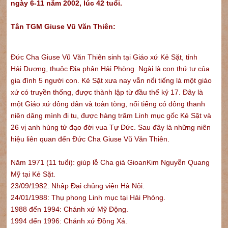
ngày 6-11 năm 2002, lúc 42 tuổi.
Tân TGM Giuse Vũ Văn Thiên:
Đức Cha Giuse Vũ Văn Thiên sinh tại Giáo xứ Kẻ Sặt, tỉnh
Hải Dương, thuộc Địa phận Hải Phòng. Ngài là con thứ tư của
gia đình 5 người con. Kẻ Sặt xưa nay vẫn nổi tiếng là một giáo
xứ có truyền thống, được thành lập từ đầu thế kỷ 17. Đây là
một Giáo xứ đông dân và toàn tòng, nổi tiếng có đông thanh
niên dâng mình đi tu, được hàng trăm Linh mục gốc Kẻ Sặt và
26 vị anh hùng tử đạo đời vua Tự Đức. Sau đây là những niên
hiệu liên quan đến Đức Cha Giuse Vũ Văn Thiên.
Năm 1971 (11 tuổi): giúp lễ Cha già GioanKim Nguyễn Quang
Mỹ tại Kẻ Sặt.
23/09/1982: Nhập Đại chủng viện Hà Nội.
24/01/1988: Thụ phong Linh mục tại Hải Phòng.
1988 đến 1994: Chánh xứ Mỹ Động.
1994 đến 1996: Chánh xứ Đồng Xá.