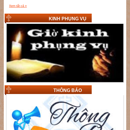
Xem tất cả »
KINH PHỤNG VỤ
THÔNG BÁO