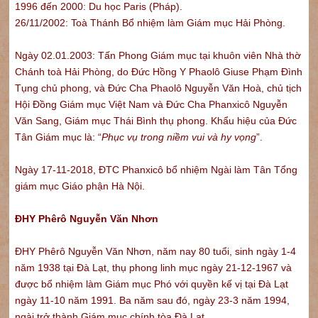
1996 đến 2000: Du học Paris (Pháp).
26/11/2002: Toà Thánh Bổ nhiệm làm Giám mục Hải Phòng.
Ngày 02.01.2003: Tấn Phong Giám mục tại khuôn viên Nhà thờ
Chánh toà Hải Phòng, do Đức Hồng Y Phaolô Giuse Phạm Đình
Tụng chủ phong, và Đức Cha Phaolô Nguyễn Văn Hoà, chủ tịch
Hội Đồng Giám mục Việt Nam và Đức Cha Phanxicô Nguyễn
Văn Sang, Giám mục Thái Bình thụ phong. Khẩu hiệu của Đức
Tân Giám mục là: “
Phục vụ trong niềm vui và hy vọng
”.
Ngày 17-11-2018, ĐTC Phanxicô bổ nhiệm Ngài làm Tân Tổng
giám mục Giáo phận Hà Nội.
ĐHY Phêrô Nguyễn Văn Nhơn
ĐHY Phêrô Nguyễn Văn Nhơn, năm nay 80 tuổi, sinh ngày 1-4
năm 1938 tại Đà Lạt, thụ phong linh mục ngày 21-12-1967 và
được bổ nhiệm làm Giám mục Phó với quyền kế vị tại Đà Lạt
ngày 11-10 năm 1991. Ba năm sau đó, ngày 23-3 năm 1994,
ngài trở thành Giám mục chính tòa Đà Lạt.