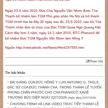
Ngày 23-4 năm 2010, Đức Cha Nguyễn Văn Nhơn được Tòa
Thánh bổ nhiệm làm TGM Phó giáo phận Hà Nội và trở thành
TGM chính tòa tại đây 20 ngày sau đó, 23-5-2010 ,sau khi Tòa
Thánh nhận đơn từ chức của Đức TGM Giuse Ngô Quang Kiệt.
Cách đây hơn 3 năm, ngày 14-2 năm 2015, ĐTC Phanxicô đã
bổ nhiệm Đức TGM Nguyễn Văn Nhơn làm Hồng Y.
Nguồn http://vietcatholic.net/News/Html/247555.htm
Phản hồi
Tin bài khác
BÀI GIẢNG CỦA ĐỨC HỒNG Y LUIS ANTONIO G. TAGLE,
ĐẶC SỨ CỦA ĐỨC THÁNH CHA, TRONG THÁNH LỄ TUYÊN
PHONG CHÂN PHƯỚC CHO CHA PHANXICÔ XAVIÊ
TRƯƠNG BỬU DIỆP NGÀY 02/7/2026
(Ngày đăng 02/07/2026)
CHƯƠNG TRÌNH VÀ LINK VIDEO TRỰC TIẾP THÁNH LỄ