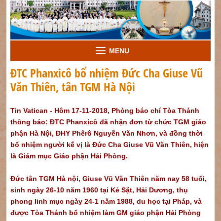
MENU
ĐTC Phanxicô bổ nhiệm Đức Cha Giuse Vũ
Văn Thiên, tân TGM Hà Nội
Tin Vatican - Hôm 17-11-2018, Phòng báo chí Tòa Thánh
thông báo: ĐTC Phanxicô đã nhận đơn từ chức TGM giáo
phận Hà Nội, ĐHY Phêrô Nguyễn Văn Nhơn, và đồng thời
bổ nhiệm người kế vị là Đức Cha Giuse Vũ Văn Thiên, hiện
là Giám mục Giáo phận Hải Phòng.
Đức tân TGM Hà nội, Giuse Vũ Văn Thiên năm nay 58 tuổi,
sinh ngày 26-10 năm 1960 tại Kẻ Sặt, Hải Dương, thụ
phong linh mục ngày 24-1 năm 1988, du học tại Pháp, và
được Tòa Thánh bổ nhiệm làm GM giáo phận Hải Phòng