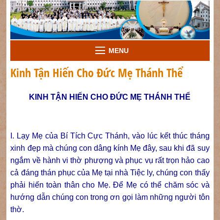
MENU
Kinh Tận Hiến Cho Đức Mẹ Thánh Thể
KINH TẬN HIẾN CHO ĐỨC MẸ THÁNH THỂ
I. Lạy Mẹ của Bí Tích Cực Thánh, vào lúc kết thúc tháng
xinh đẹp mà chúng con dâng kính Mẹ đây, sau khi đã suy
ngắm về hành vi thờ phượng và phục vụ rất trọn hảo cao
cả đáng thán phục của Mẹ tại nhà Tiệc ly, chúng con thấy
phải hiến toàn thân cho Mẹ. Để Mẹ có thể chăm sóc và
hướng dẫn chúng con trong ơn gọi làm những người tôn
thờ.