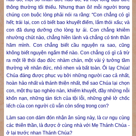
thông thường tối thiểu. Nhưng than ôi! mỗi người trong
chúng con buộc lòng phải nói ra rằng: “Con chẳng có gì
hết; trái lại, con có biết bao khuyết điểm, lắm thói xấu; và
con đã dung dưỡng cho lòng tự ái. Con chẳng khiêm
nhường chút nào, chẳng hiền lành và chẳng có tinh thần
hãm mình. Con chẳng biết cầu nguyện ra sao, cũng
không biết nguyện ngắm thế nào. Con chẳng có gì cả trừ
ra một lề thói đạo đức nhàm chán, một vài ý tưởng tầm
thường về nhân đức, nhỏ nhen và bất toàn. Ôi lạy Chúa!
Chúa đáng được phục vụ bởi những người cao cả nhất,
hoàn hảo nhất và thánh thiện nhất, thế sao Chúa lại chọn
con, một thụ tạo nghèo nàn, khiếm khuyết, đầy những nỗi
khốn nạn, những tàn tích của tội lỗi, những ghẻ lở chốc
lếch của con người cũ vẫn còn sống trong con?
Làm sao con dám đón nhận ân sủng này, là cư ngụ cùng
các thiên thần, là được ở cùng nhà với Mẹ Thánh Chúa -
ở lại trước nhan Thánh Chúa?