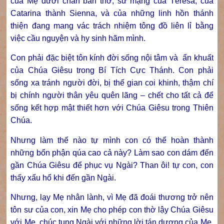
của Mẹ dưới chân bàn thờ; sứ mạng của Têrêsa, của
Catarina thành Sienna, và của những linh hồn thánh
thiện đang mang vác trách nhiệm tông đồ liên lỉ bằng
việc cầu nguyện và hy sinh hãm mình.
Con phải đặc biệt tôn kính đời sống nội tâm và ẩn khuất
của Chúa Giêsu trong Bí Tích Cực Thánh. Con phải
sống xa tránh người đời, bị thế gian coi khinh, thậm chí
bị chính người thân yêu quên lãng – chết cho tất cả để
sống kết hợp mật thiết hơn với Chúa Giêsu trong Thiên
Chúa.
Nhưng làm thế nào tự mình con có thể hoàn thành
những bổn phận qúa cao cả này? Làm sao con dám đến
gần Chúa Giêsu để phục vụ Ngài? Than ôi! tự con, con
thấy xấu hổ khi đến gần Ngài.
Nhưng, lạy Mẹ nhân lành, vì Mẹ đã đoái thương trở nên
tôn sư của con, xin Mẹ cho phép con thờ lậy Chúa Giêsu
với Mẹ, chúc tụng Ngài với những lời tán dương của Mẹ,