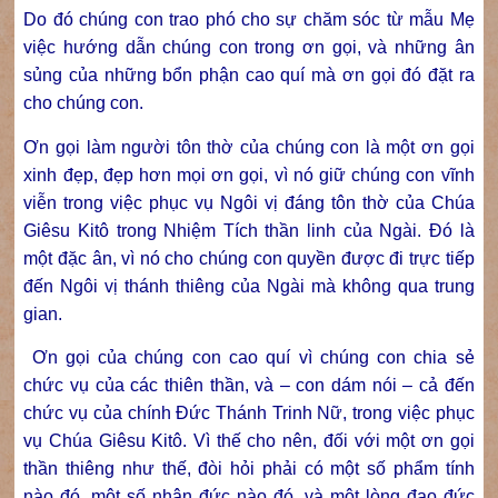
Do đó chúng con trao phó cho sự chăm sóc từ mẫu Mẹ
việc hướng dẫn chúng con trong ơn gọi, và những ân
sủng của những bổn phận cao quí mà ơn gọi đó đặt ra
cho chúng con.
Ơn gọi làm người tôn thờ của chúng con là một ơn gọi
xinh đẹp, đẹp hơn mọi ơn gọi, vì nó giữ chúng con vĩnh
viễn trong việc phục vụ Ngôi vị đáng tôn thờ của Chúa
Giêsu Kitô trong Nhiệm Tích thần linh của Ngài. Đó là
một đặc ân, vì nó cho chúng con quyền được đi trực tiếp
đến Ngôi vị thánh thiêng của Ngài mà không qua trung
gian.
Ơn gọi của chúng con cao quí vì chúng con chia sẻ
chức vụ của các thiên thần, và – con dám nói – cả đến
chức vụ của chính Đức Thánh Trinh Nữ, trong việc phục
vụ Chúa Giêsu Kitô. Vì thế cho nên, đối với một ơn gọi
thần thiêng như thế, đòi hỏi phải có một số phẩm tính
nào đó, một số nhân đức nào đó, và một lòng đạo đức