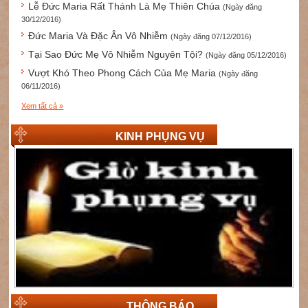
Lễ Đức Maria Rất Thánh Là Mẹ Thiên Chúa
(Ngày đăng
30/12/2016)
Đức Maria Và Đặc Ân Vô Nhiễm
(Ngày đăng 07/12/2016)
Tại Sao Đức Mẹ Vô Nhiễm Nguyên Tội?
(Ngày đăng 05/12/2016)
Vượt Khó Theo Phong Cách Của Mẹ Maria
(Ngày đăng
06/11/2016)
Xem tất cả »
KINH PHỤNG VỤ
THÔNG BÁO