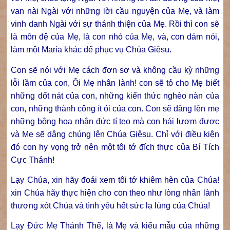
van nài Ngài với những lời cầu nguyện của Mẹ, và làm
vinh danh Ngài với sự thánh thiện của Mẹ. Rồi thì con sẽ
là môn đệ của Mẹ, là con nhỏ của Mẹ, và, con dám nói,
làm một Maria khác để phục vụ Chúa Giêsu.
Con sẽ nói với Mẹ cách đơn sơ và không cầu kỳ những
lỗi lầm của con, Ôi Mẹ nhân lành! con sẽ tỏ cho Mẹ biết
những dốt nát của con, những kiến thức nghèo nàn của
con, những thành công ít ỏi của con. Con sẽ dâng lên mẹ
những bông hoa nhân đức tí teo mà con hái lượm được
và Mẹ sẽ dâng chúng lên Chúa Giêsu. Chỉ với điều kiện
đó con hy vọng trở nên một tôi tớ đích thực của Bí Tích
Cực Thánh!
Lạy Chúa, xin hãy đoái xem tôi tớ khiêm hèn của Chúa!
xin Chúa hãy thực hiện cho con theo như lòng nhân lành
thương xót Chúa và tình yêu hết sức lạ lùng của Chúa!
Lạy Đức Mẹ Thánh Thể, là Mẹ và kiểu mẫu của những