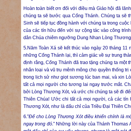
Hoàn toàn biết ơn đối với điều mà Giáo hội đã lãn
chúng ta sẽ bước qua Cổng Thánh. Chúng ta sẽ th
Sinh sẽ tiếp tục đồng hành với chúng ta trong cu
của các tín hữu đến với sự cộng tác vào công trìn
dân Chúa chiêm ngưỡng Dung Nhan Lòng Thương 
5.Năm Toàn Xá sẽ kết thúc vào ngày 20 tháng 11 
những Cổng Thánh lại, thì cảm giác về sự trung th
định rằng, Cổng Thánh đã trao tặng chúng ta một th
nhân loại và vũ trụ mênh mông cho quyền thống trị
trong lịch sử như giọt sương lúc ban mai, và xin 
tất cả mọi người cho tương lai ngay trước mắt. 
bởi Lòng Thương Xót, và ước chi chúng ta sẽ đi đế
Thiên Chúa! Ước chi tất cả mọi người, cả các tí
Thương Xót, như là dấu chỉ của Triều Đại Thiên Chú
6.”
Để cho Lòng Thương Xót điều khiển chính là mộ
ngay trong đó
.” Những lời này của Thánh Thomas A