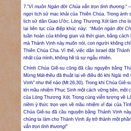
7.”
Vì muôn Ngàn đời Chúa vẫn trọn tình thương
.”
ngợi lịch sử mạc khải của Thiên Chúa. Trong ánh 
lịch sử dân Giao Ước. Lòng Thương Xót làm cho lịch
lại liên tục của điệp khúc này: “
Muôn ngàn đời Chú
tuần hoàn của không gian và thời gian, bằng cách 
mà Thánh Vịnh này muốn nói, con người không chỉ 
Thiên Chúa Cha. Vì thế, việc dân Israel đặt Thánh
nhất của mình, không hề là sự ngẫu nhiên.
Chính Chúa Giê-su cũng đã cầu nguyện bằng Thá
Mừng Mát-thêu đã thuật lại về điều đó khi Ngài mô
Vịnh” như thế nào (Mt 26,30). Trong khi Chúa Giê-
tới mầu nhiệm Phục Sinh một cách vững bền, một cá
của Lòng Thương Xót. Trong cùng viễn tượng về Lò
niềm ý thức trọn vẹn về mầu nhiệm vĩ đại của Tìn
Chúa Giê-su đã cầu nguyện bằng Thánh Vịnh này, 
chúng ta làm cho Thánh Vịnh ấy trở thành một phần
vẫn trọn tình thương!
”