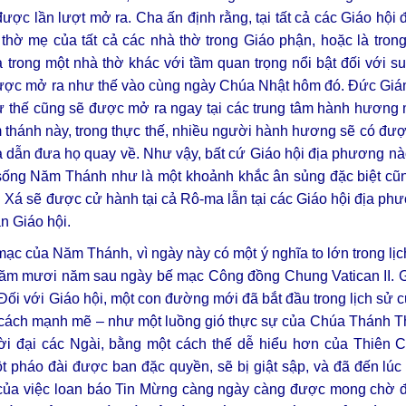
ợc lần lượt mở ra. Cha ấn định rằng, tại tất cả các Giáo hội
 thờ mẹ của tất cả các nhà thờ trong Giáo phận, hoặc là tro
à trong một nhà thờ khác với tầm quan trọng nổi bật đối với s
ược mở ra như thế vào cùng ngày Chúa Nhật hôm đó. Đức Gi
hư thế cũng sẽ được mở ra ngay tại các trung tâm hành hương
ểm thánh này, trong thực thế, nhiều người hành hương sẽ có đư
à dẫn đưa họ quay về. Như vậy, bất cứ Giáo hội địa phương n
ể sống Năm Thánh như là một khoảnh khắc ân sủng đặc biệt cũ
n Xá sẽ được cử hành tại cả Rô-ma lẫn tại các Giáo hội địa phư
àn Giáo hội.
c của Năm Thánh, vì ngày này có một ý nghĩa to lớn trong lị
ăm mươi năm sau ngày bế mạc Công đồng Chung Vatican II. G
ối với Giáo hội, một con đường mới đã bắt đầu trong lịch sử c
cách mạnh mẽ – như một luồng gió thực sự của Chúa Thánh Th
thời đại các Ngài, bằng một cách thế dễ hiểu hơn của Thiên
 pháo đài được ban đặc quyền, sẽ bị giật sập, và đã đến lúc
ủa việc loan báo Tin Mừng càng ngày càng được mong chờ đ