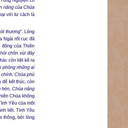
ời Tổng Nguyện cổ
ền năng của Chúa
oại với tư cách là
xót thương
”. Lòng
a Ngài rốt cục đã
nh động của Thiên
hỏi chôn vùi đáy
hác còn liệt kê ra
ải phóng những ai
g chính. Chúa phù
à để kết thúc, còn
ấp hèn, Chúa nâng
 Thiên Chúa không
 Tình Yêu của một
nh liệt. Tình Yêu
m thông, bởi lòng