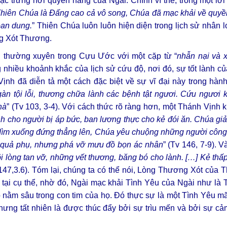
ặc trưng nơi quyền năng của Ngài. Chính vì thế, trong một l
Thiên Chúa là Đấng cao cả vô song, Chúa đã mạc khải về quy
oan dung.
” Thiên Chúa luôn luôn hiện diện trong lịch sử nhân l
g Xót Thương.
 thường xuyên trong Cựu Ước với một cặp từ “
nhẫn nại và 
 nhiều khoảnh khắc của lịch sử cứu độ, nơi đó, sự tốt lành củ
Vịnh đã diễn tả một cách đặc biệt về sự vĩ đại này trong hà
n tội lỗi, thương chữa lành các bệnh tật ngươi. Cứu ngươi k
hà
” (Tv 103, 3-4). Với cách thức rõ ràng hơn, một Thánh Vịnh k
h cho người bị áp bức, ban lương thực cho kẻ đói ăn. Chúa gi
ị dìm xuống đứng thẳng lên, Chúa yêu chuộng những người côn
i quả phụ, nhưng phá vỡ mưu đồ bọn ác nhân
” (Tv 146, 7-9). V
õi lòng tan vỡ, những vết thương, băng bó cho lành. […] Kẻ th
 147,3.6). Tóm lại, chúng ta có thể nói, Lòng Thương Xót của
 tại cụ thể, nhờ đó, Ngài mạc khải Tình Yêu của Ngài như là
nằm sâu trong con tim của họ. Đó thực sự là một Tình Yêu mã
nhưng tất nhiên là được thúc đẩy bởi sự trìu mến và bởi sự cả