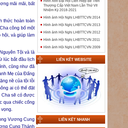
Hình Ảnh Đại Hội Liên Hiệp Bề Trên
ương mãi mãi, bất
Thượng Cấp Việt Nam Lần Thứ VII
Nhiệm Kỳ 2018-2021
Hình ảnh Hội Nghị LHBTTCVN 2014
h thức hoàn toàn
Hình ảnh Hội Nghị LHBTTCVN 2013
, Cha công bố một
Hình ảnh Hội Nghị LHBTTCVN 2012
hội, và giúp làm
Hình ảnh Hội Nghị LHBTTCVN 2011
Hình ảnh Hội Nghị LHBTTCVN 2009
Nguyên Tội và là
 lúc bắt đầu lịch
LIÊN KẾT WEBSITE
ình, cũng như đã
thành Mẹ của Đấng
ặng nề của tội lỗi
ông ai có thể đặt
, Cha sẽ có được
c qua chiếc cổng
 vọng.
trong Vương Cung
LIÊN KẾT NHANH
Vương Cung Thánh