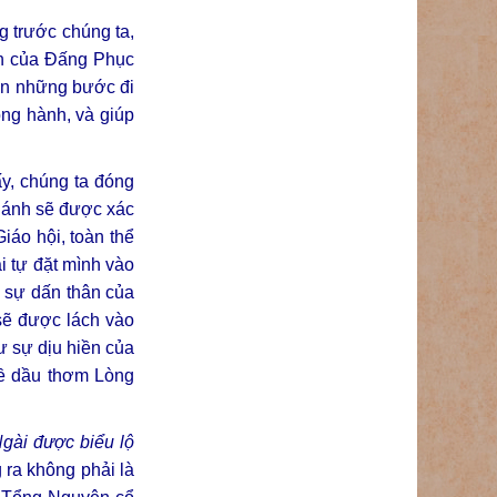
g trước chúng ta,
nh của Đấng Phục
dẵn những bước đi
ồng hành, và giúp
y, chúng ta đóng
Thánh sẽ được xác
iáo hội, toàn thể
i tự đặt mình vào
i sự dấn thân của
sẽ được lách vào
ư sự dịu hiền của
về dầu thơm Lòng
gài được biểu lộ
ra không phải là