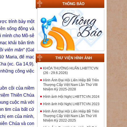
THÔNG BÁO
ợc trình bày một
nên sống động và
ải mình cho Mô-sê
mạc khải bản tính
hồi viên mãn
“ (Gal
 Nữ Maria, để mạc
THƯ VIỆN HÌNH ẢNH
ha (xc. Ga 14,9).
KHÓA THƯỜNG HUẤN LHBTTCVN
 những công việc
(26 - 29.6.2026)
Hình Ảnh Đại Hội Liên Hiệp Bề Trên
Thượng Cấp Việt Nam Lần Thứ VIII
guồn cội của niềm
Nhiệm Kỳ 2025-2028
 nhiệm Thiên Chúa
Hình ảnh Hội Nghị LHBTTCVN 2024
hung cuộc mà với
Hình ảnh Hội Nghị LHBTTCVN 2023
n tim của bất cứ
Hình Ảnh Đại Hội Liên Hiệp Bề Trên
Thượng Cấp Việt Nam Lần Thứ VII
 chị em của mình,
Nhiệm Kỳ 2022-2025
hiên Chúa và con