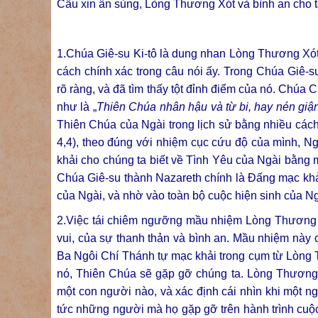
Cầu xin ân sủng, Lòng Thương Xót và bình an cho t
1.Chúa Giê-su Ki-tô là dung nhan Lòng Thương Xót
cách chính xác trong câu nói ấy. Trong Chúa Giê
rõ ràng, và đã tìm thấy tột đỉnh điểm của nó. Chúa 
như là „
Thiên Chúa nhân hậu và từ bi, hay nén giận
Thiên Chúa của Ngài trong lịch sử bằng nhiều cách
4,4), theo đúng với nhiệm cục cứu độ của mình, N
khải cho chúng ta biết về Tình Yêu của Ngài bằng m
Chúa Giê-su thành Nazareth chính là Đấng mạc kh
của Ngài, và nhờ vào toàn bộ cuộc hiện sinh của Ng
2.Việc tái chiêm ngưỡng mầu nhiệm Lòng Thương Xó
vui, của sự thanh thản và bình an. Mầu nhiệm này 
Ba Ngôi Chí Thánh tự mạc khải trong cụm từ Lòng 
nó, Thiên Chúa sẽ gặp gỡ chúng ta. Lòng Thương 
một con người nào, và xác định cái nhìn khi một 
tức những người mà họ gặp gỡ trên hành trình cu