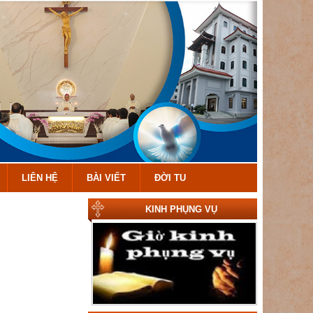
LIÊN HỆ
BÀI VIẾT
ĐỜI TU
KINH PHỤNG VỤ