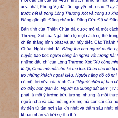
một dấu chỉ của sự yếu nhược, nhưng là một nét đ
xưa nhất, Phụng Vụ đã cầu nguyện như sau: “
Lạy 
trước hết là trong Lòng Thương Xót và trong sự kh
Đấng gần gũi, Đấng chăm lo, Đấng Cứu Độ và Đấn
Bản tính của Thiên Chúa đã được mô tả một cách
Thương Xót của Ngài biểu lộ một cách cụ thể trong
chiến thắng hình phạt và sự hủy diệt. Các Thánh 
Chúa. Ngài chính là “
Đấng tha cho ngươi muôn ngà
huyệt, bao bọc ngươi bằng ân nghĩa với lượng hải 
những dấu chỉ của Lòng Thương Xót: “
Xử công min
tù tội, Chúa mở mắt cho kẻ mù loà. Chúa cho kẻ b
trợ những khách ngoại kiều, Người nâng đỡ cô nh
có một lời nữa của Vịnh Gia: “
Người chữa trị bao c
đỡ dậy, bọn gian ác, Người hạ xuống đất đen
” (Tv
phải là một ý tưởng trừu tượng, nhưng là một thực
người cha và của một người mẹ mà con cái của họ 
ấy đến từ tận nơi sâu kín nhất và thẳm sâu nhất, 
khoan nhân và bởi sự tha thứ.