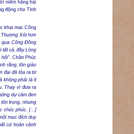
với niềm hăng hái
ống động cho Tình
lúc khai mạc Công
g Thương Xót hơn
ng qua Công Đồng
 tất cả, đầy Lòng
 hội
”. Chân Phúc
h rằng, tôn giáo
 đại đã tỏa ra từ
 không phải là ít
u. Thay vì đưa ra
những dự cảm đen
 tôn trọng, nhưng
c chúc phúc. […]
 một mục đích duy
 bất cứ hoàn cảnh