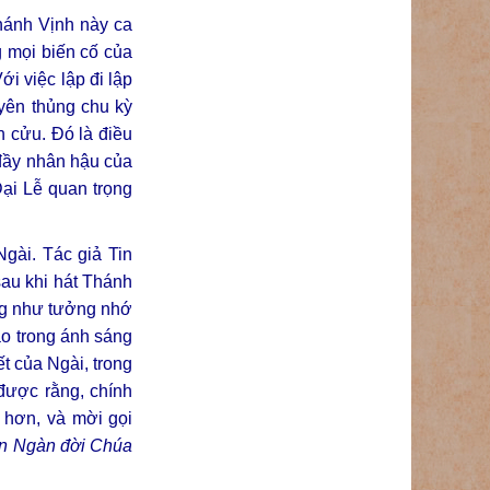
hánh Vịnh này ca
 mọi biến cố của
i việc lập đi lập
yên thủng chu kỳ
h cửu. Đó là điều
 đầy nhân hậu của
Đại Lễ quan trọng
gài. Tác giả Tin
sau khi hát Thánh
ũng như tưởng nhớ
ào trong ánh sáng
t của Ngài, trong
được rằng, chính
 hơn, và mời gọi
n Ngàn đời Chúa