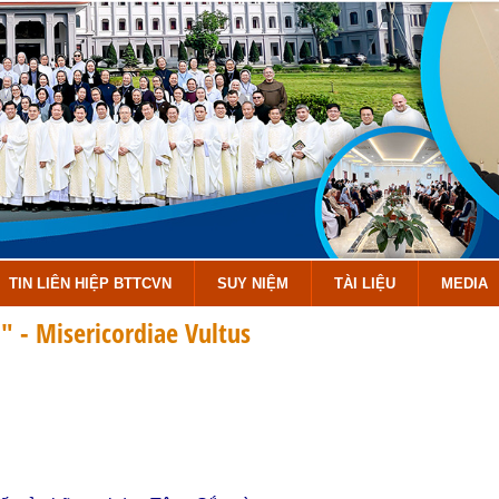
TIN LIÊN HIỆP BTTCVN
SUY NIỆM
TÀI LIỆU
MEDIA
 - Misericordiae Vultus