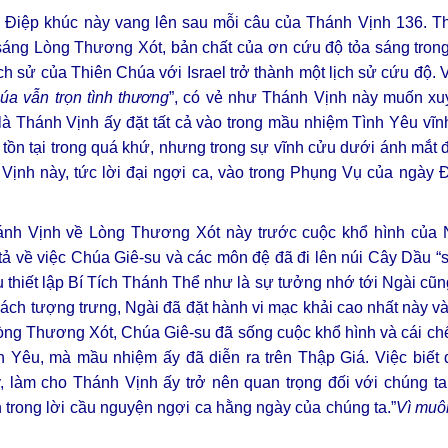
 – Điệp khúc này vang lên sau mỗi câu của Thánh Vịnh 136. T
sáng Lòng Thương Xót, bản chất của ơn cứu độ tỏa sáng trong
 sử của Thiên Chúa với Israel trở thành một lịch sử cứu độ. Vớ
a vẫn trọn tình thương
”, có vẻ như Thánh Vịnh này muốn xu
là Thánh Vịnh ấy đặt tất cả vào trong mầu nhiệm Tình Yêu vĩn
tồn tại trong quá khứ, nhưng trong sự vĩnh cửu dưới ánh mắt
 Vịnh này, tức lời đại ngợi ca, vào trong Phụng Vụ của ngày 
nh Vịnh về Lòng Thương Xót này trước cuộc khổ hình của N
 tả về việc Chúa Giê-su và các môn đệ đã đi lên núi Cây Dầu “
su thiết lập Bí Tích Thánh Thể như là sự tưởng nhớ tới Ngài c
ch tượng trưng, Ngài đã đặt hành vi mạc khải cao nhất này v
ng Thương Xót, Chúa Giê-su đã sống cuộc khổ hình và cái chế
h Yêu, mà mầu nhiệm ấy đã diễn ra trên Thập Giá. Việc biết 
làm cho Thánh Vịnh ấy trở nên quan trọng đối với chúng ta
 trong lời cầu nguyện ngợi ca hằng ngày của chúng ta.”
Vì muô