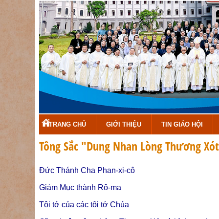
TRANG CHỦ
GIỚI THIỆU
TIN GIÁO HỘI
Tông Sắc "Dung Nhan Lòng Thương Xót"
Đức Thánh Cha Phan-xi-cô
Giám Mục thành Rô-ma
Tôi tớ của các tôi tớ Chúa