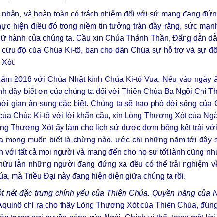
h nhận, và hoàn toàn có trách nhiệm đối với sứ mạng đang đứn
ực hiện điều đó trong niềm tin tưởng tràn đầy rằng, sức mạ
ộc lữ hành của chúng ta. Cầu xin Chúa Thánh Thần, Đấng dẫn 
h cứu độ của Chúa Ki-tô, ban cho dân Chúa sự hỗ trợ và sự đ
Xót.
năm 2016 với Chúa Nhật kính Chúa Ki-tô Vua. Nếu vào ngày ấ
ành đầy biết ơn của chúng ta đối với Thiên Chúa Ba Ngôi Chí 
ời gian ân sủng đặc biệt. Chúng ta sẽ trao phó đời sống của G
 của Chúa Ki-tô với lời khẩn cầu, xin Lòng Thương Xót của Ngà
Lòng Thương Xót ấy làm cho lịch sử được đơm bông kết trái vớ
Cha mong muốn biết là chừng nào, ước chi những năm tới đây 
n với tất cả mọi người và mang đến cho họ sự tốt lành cũng nh
n hữu lẫn những người đang đứng xa đều có thể trải nghiệm 
a, mà Triều Đại này đang hiện diện giữa chúng ta rồi.
t nét đặc trưng chính yếu của Thiên Chúa. Quyền năng của N
quinô chỉ ra cho thấy Lòng Thương Xót của Thiên Chúa, đúng 