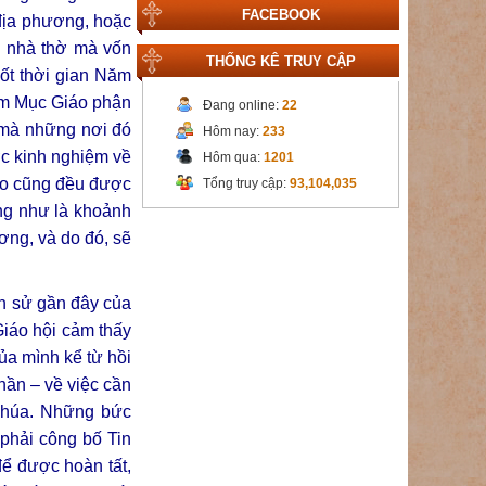
FACEBOOK
 địa phương, hoặc
ng nhà thờ mà vốn
THỐNG KÊ TRUY CẬP
uốt thời gian Năm
ám Mục Giáo phận
Đang online:
22
 mà những nơi đó
Hôm nay:
233
ợc kinh nghiệm về
Hôm qua:
1201
ào cũng đều được
Tổng truy cập:
93,104,035
ng như là khoảnh
ơng, và do đó, sẽ
ch sử gần đây của
iáo hội cảm thấy
ủa mình kể từ hồi
ần – về việc cần
 Chúa. Những bức
 phải công bố Tin
ể được hoàn tất,