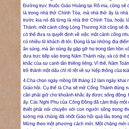
Đường trực thuộc Giáo Hoàng tại Rô-ma, cũng sẽ đư
là trong nhà thờ Chính Tòa, mà nhà thờ ấy là nhà
trước kia nó đã từng là nhà thờ Chính Tòa, hoặc l
Thánh, một cánh cổng Lòng Thương Xót cũng sẽ đ
có thể đưa ra quyết định về việc một cánh cổng n
có nhiều lữ khách đi tới. Đúng là tại những địa đi
ân sủng, mà ân sủng ấy gặp gỡ họ trong tâm hồn v
đưa trực tiếp vào trong Năm Thánh này, và có th
khắc của sự canh tân thiêng liêng. Vì thế, Năm Toà
trở thành một dấu chỉ rõ rệt về sự hiệp thông của to
4.Cha chọn ngày mồng 08 tháng 12 làm ngày khai mạ
Giáo hội. Cụ thể là Cha sẽ mở Cổng Thánh đúng n
cần phải giữ cho khoảnh khắc ấy được sống động. Đ
ấy. Các Nghị Phụ của Công Đồng đã cảm thấy một 
thiết phải nói chuyện với con người sống trong 
tường mà chúng đã nhốt Giáo hội quá lâu trong một
Mừng theo một phương cách mới. Một chặng mới c