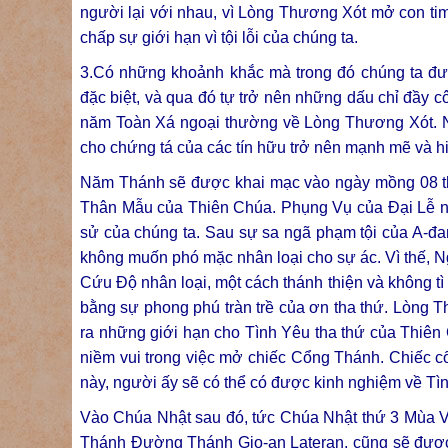
người lại với nhau, vì Lòng Thương Xót mở con tim
chấp sự giới hạn vì tội lỗi của chúng ta.
3.Có những khoảnh khắc mà trong đó chúng ta đư
đặc biệt, và qua đó tự trở nên những dấu chỉ đầy 
năm Toàn Xá ngoại thường về Lòng Thương Xót. Nă
cho chứng tá của các tín hữu trở nên mạnh mẽ và h
Năm Thánh sẽ được khai mạc vào ngày mồng 08 th
Thân Mẫu của Thiên Chúa. Phụng Vụ của Đại Lễ này
sử của chúng ta. Sau sự sa ngã phạm tội của A-đ
không muốn phó mặc nhân loại cho sự ác. Vì thế, 
Cứu Độ nhân loại, một cách thánh thiện và không tì v
bằng sự phong phú tràn trề của ơn tha thứ. Lòng Th
ra những giới hạn cho Tình Yêu tha thứ của Thiê
niềm vui trong việc mở chiếc Cổng Thánh. Chiếc c
này, người ấy sẽ có thể có được kinh nghiệm về Tì
Vào Chúa Nhật sau đó, tức Chúa Nhật thứ 3 Mùa V
Thánh Đường Thánh Gio-an Lateran, cũng sẽ được