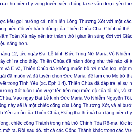
 ra cho niềm hy vọng trước việc chúng ta sẽ vẫn được yêu th
ợc kêu gọi hướng cái nhìn lên Lòng Thương Xót với một các
công hiệu đối với hành động của Thiên Chúa Cha. Chính vì thế
m Toàn Xá này nên trở thành thời gian ân sủng đới với Giáo 
iệu năng hơn.
áng 12, tức ngày Đại Lễ kính Đức Tring Nữ Maria Vô Nhiễm 
 chỉ ra cho thấy, Thiên Chúa đã hành động như thế nào kể từ
am và E-và, Thiên Chúa đã không muốn bỏ rơi nhân loại một m
Ngài đã muốn và đã tuyển chọn Đức Maria, để làm cho Mẹ trở 
ết trong Tình Yêu (xc. Eph 1,4). Thiên Chúa đã đáp trả lại sự n
ương Xót luôn luôn vượt lên trên mọi mức độ của tội lỗi, và kh
n Chúa. Vào ngày Đại Lễ kính Đức Maria Vô Nhiễm Nguyên Tội
ổng này sẽ là một chiếc cổng của Lòng Thương Xót, và ai bướ
nh Yêu an ủi của Thiên Chúa, Đấng tha thứ và ban tặng niềm hy
ọng, chiếc cổng Thánh trong nhà thờ Chính Tòa Rô-ma, tức 
 mở ra. Rồi sau đó, tất cả các Cổng Thánh khác trong các 