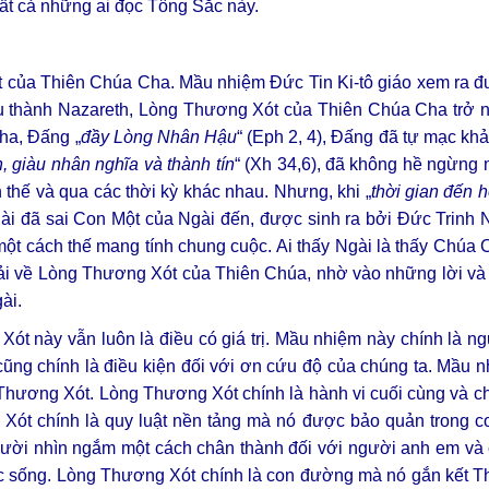
ất cả những ai đọc Tông Sắc này.
 của Thiên Chúa Cha. Mầu nhiệm Đức Tin Ki-tô giáo xem ra đư
-su thành Nazareth, Lòng Thương Xót của Thiên Chúa Cha trở 
Cha, Đấng „
đầy Lòng Nhân Hậu
“ (Eph 2, 4), Đấng đã tự mạc kh
, giàu nhân nghĩa và thành tín
“ (Xh 34,6), đã không hề ngừng 
 thế và qua các thời kỳ khác nhau. Nhưng, khi „
thời gian đến 
gài đã sai Con Một của Ngài đến, được sinh ra bởi Đức Trinh
ột cách thế mang tính chung cuộc. Ai thấy Ngài là thấy Chúa C
ải về Lòng Thương Xót của Thiên Chúa, nhờ vào những lời và
ài.
t này vẫn luôn là điều có giá trị. Mầu nhiệm này chính là n
cũng chính là điều kiện đối với ơn cứu độ của chúng ta. Mầu
Thương Xót. Lòng Thương Xót chính là hành vi cuối cùng và c
Xót chính là quy luật nền tảng mà nó được bảo quản trong co
người nhìn ngắm một cách chân thành đối với người anh em và
ộc sống. Lòng Thương Xót chính là con đường mà nó gắn kết T