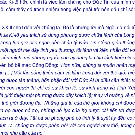
ả các Ki-tô hữu chính là việc làm chứng cho Đức Tin của mình 
hội cảm thấy có trách nhiệm trong việc phải trở nên dấu chỉ s
XXIII chợt đến với chúng ta. Đó là những lời mà Ngài đã nói 
Chúa Ki-tô yêu thích sử dụng phương dược chữa lành của Lòn
ế, trong lúc giơ cao ngọn đèn chân lý Đức Tin Công giáo thô
ột người mẹ đầy tình yêu thương, tốt lành và kiên nhẫn đối với
 của mình, mà những người con ấy đang bị chia tách khỏi Giáo
tuyên bố bế mạc Công Đồng: “
Hơn nữa, chúng ta muốn nhấn mạn
[…] Một làn sóng thiện cảm và kính trọng đối với thế giới hiện
được tán thành, bổn phận đối với Đức Ái là điều cần thiết, và
ới con người thì chỉ có sự khích lệ, sự kính trọng và Tình Yê
 giới thiệu một phương dược đầy khích lệ; thay vì hướng về 
thế giới đương đại. Những giá trị của thế giới không chỉ được
ủa họ được hỗ trợ, những nỗ lực của họ được cải tiến và đượ
h ra ở đây: Tất cả sự phong phú có tính lý thuyết ấy đều có
thực ra, chúng ta được phép nói với con người như thế, trong
ả mọi nhu cầu của họ
.”