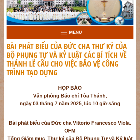
MENU
BÀI PHÁT BIỂU CỦA ĐỨC CHA THƯ KÝ CỦA
BỘ PHỤNG TỰ VÀ KỶ LUẬT CÁC BÍ TÍCH VỀ
THÁNH LỄ CẦU CHO VIỆC BẢO VỆ CÔNG
TRÌNH TẠO DỰNG
HỌP BÁO
Văn phòng Báo chí Tòa Thánh,
ngày 03 tháng 7 năm 2025, lúc 10 giờ sáng
Bài phát biểu của Đức cha Vittorio Francesco Viola,
OFM
Tổng Giám mục, Thư ký của Bộ Phụng Tự và Kỷ luật