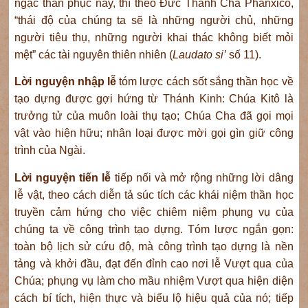
ngạc thán phục này, thì theo Đức Thánh Cha Phanxicô,
“thái độ của chúng ta sẽ là những người chủ, những
người tiêu thụ, những người khai thác không biết mỏi
mệt” các tài nguyên thiên nhiên (
Laudato si’
số 11).
Lời nguyện nhập lễ
tóm lược cách sốt sắng thần học về
tạo dựng được gợi hứng từ Thánh Kinh: Chúa Kitô là
trưởng tử của muôn loài thụ tạo; Chúa Cha đã gọi mọi
vật vào hiện hữu; nhân loại được mời gọi gìn giữ công
trình của Ngài.
Lời nguyện tiến lễ
tiếp nối và mở rộng những lời dâng
lễ vật, theo cách diễn tả súc tích các khái niệm thần học
truyền cảm hứng cho việc chiêm niệm phụng vụ của
chúng ta về công trình tạo dựng. Tóm lược ngắn gọn:
toàn bộ lịch sử cứu độ, mà công trình tạo dựng là nền
tảng và khởi đầu, đạt đến đỉnh cao nơi lễ Vượt qua của
Chúa; phụng vụ làm cho mầu nhiệm Vượt qua hiện diện
cách bí tích, hiện thực và biểu lộ hiệu quả của nó; tiếp