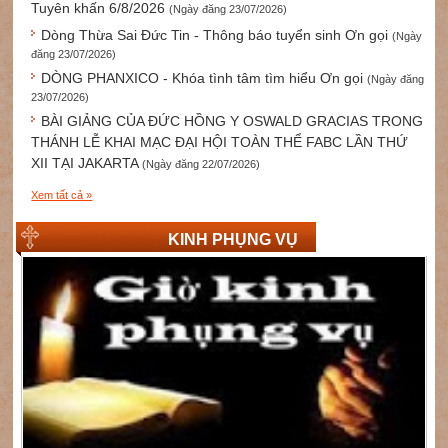
Tuyên khấn 6/8/2026
(Ngày đăng 23/07/2026)
Dòng Thừa Sai Đức Tin - Thông báo tuyển sinh Ơn gọi
(Ngày
đăng 23/07/2026)
DÒNG PHANXICO - Khóa tình tâm tìm hiểu Ơn gọi
(Ngày đăng
23/07/2026)
BÀI GIẢNG CỦA ĐỨC HỒNG Y OSWALD GRACIAS TRONG
THÁNH LỄ KHAI MẠC ĐẠI HỘI TOÀN THỂ FABC LẦN THỨ
XII TẠI JAKARTA
(Ngày đăng 22/07/2026)
Xem tất cả »
KINH PHỤNG VỤ