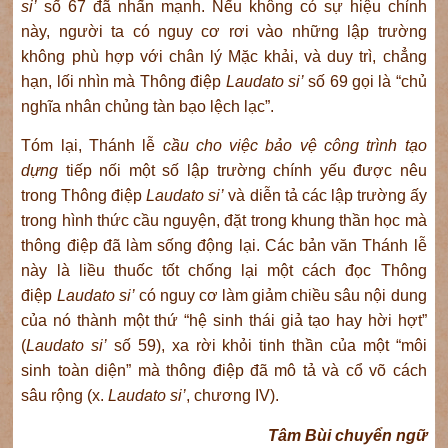
si’
số 67 đã nhấn mạnh. Nếu không có sự hiệu chỉnh
này, người ta có nguy cơ rơi vào những lập trường
không phù hợp với chân lý Mặc khải, và duy trì, chẳng
hạn, lối nhìn mà Thông điệp
Laudato si’
số 69 gọi là “chủ
nghĩa nhân chủng tàn bạo lệch lạc”.
Tóm lại, Thánh lễ
cầu cho việc bảo vệ công trình tạo
dựng
tiếp nối một số lập trường chính yếu được nêu
trong Thông điệp
Laudato si’
và diễn tả các lập trường ấy
trong hình thức cầu nguyện, đặt trong khung thần học mà
thông điệp đã làm sống động lại. Các bản văn Thánh lễ
này là liều thuốc tốt chống lại một cách đọc Thông
điệp
Laudato si’
có nguy cơ làm giảm chiều sâu nội dung
của nó thành một thứ “hệ sinh thái giả tạo hay hời hợt”
(
Laudato si’
số 59), xa rời khỏi tinh thần của một “môi
sinh toàn diện” mà thông điệp đã mô tả và cổ võ cách
sâu rộng (x.
Laudato si’
, chương IV).
Tâm Bùi chuyển ngữ