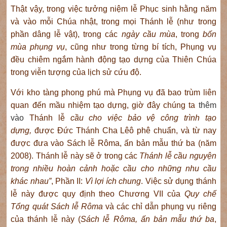
Thật vậy, trong việc tưởng niệm lễ Phục sinh hằng năm
và vào mỗi Chúa nhật, trong mọi Thánh lễ (như trong
phần dâng lễ vật), trong các
ngày cầu mùa
, trong
bốn
mùa phụng vụ
, cũng như trong từng bí tích, Phụng vụ
đều chiêm ngắm hành động tạo dựng của Thiên Chúa
trong viễn tượng của lịch sử cứu độ.
Với kho tàng phong phú mà Phụng vụ đã bao trùm liên
quan đến mầu nhiệm tạo dựng, giờ đây chúng ta
thêm
vào
Thánh lễ
cầu cho việc bảo vệ công trình tạo
dựng,
được Đức Thánh Cha Lêô phê chuẩn, và từ nay
được đưa vào Sách lễ Rôma, ấn bản mẫu thứ ba (năm
2008). Thánh lễ này sẽ ở trong các
Thánh lễ cầu nguyện
trong nhiều hoàn cảnh hoặc cầu cho những nhu cầu
khác nhau”
, Phần II:
Vì lợi ích chung
. Việc sử dụng thánh
lễ này được quy định theo Chương VII của
Quy chế
Tổng quát Sách lễ Rôma
và các chỉ dẫn phụng vụ riêng
của thánh lễ này (
Sách lễ Rôma, ấn bản mẫu thứ ba
,