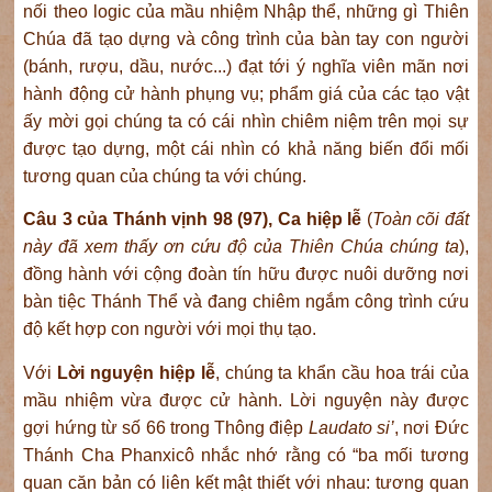
nối theo logic của mầu nhiệm Nhập thể, những gì Thiên
Chúa đã tạo dựng và công trình của bàn tay con người
(bánh, rượu, dầu, nước...) đạt tới ý nghĩa viên mãn nơi
hành động cử hành phụng vụ; phẩm giá của các tạo vật
ấy mời gọi chúng ta có cái nhìn chiêm niệm trên mọi sự
được tạo dựng, một cái nhìn có khả năng biến đổi mối
tương quan của chúng ta với chúng.
Câu 3 của Thánh vịnh 98 (97), Ca hiệp lễ
(
Toàn cõi đất
này đã xem thấy ơn cứu độ của Thiên Chúa chúng ta
),
đồng hành với cộng đoàn tín hữu được nuôi dưỡng nơi
bàn tiệc Thánh Thể và đang chiêm ngắm công trình cứu
độ kết hợp con người với mọi thụ tạo.
Với
Lời nguyện hiệp lễ
, chúng ta khẩn cầu hoa trái của
mầu nhiệm vừa được cử hành. Lời nguyện này được
gợi hứng từ số 66 trong Thông điệp
Laudato si’
, nơi Đức
Thánh Cha Phanxicô nhắc nhớ rằng có “ba mối tương
quan căn bản có liên kết mật thiết với nhau: tương quan