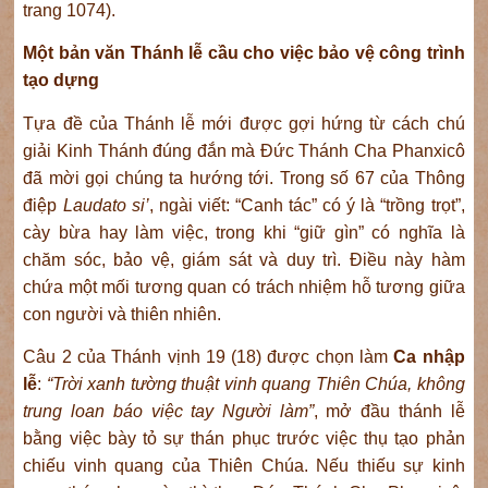
trang 1074).
Một bản văn Thánh lễ cầu cho việc bảo vệ công trình
tạo dựng
Tựa đề của Thánh lễ mới được gợi hứng từ cách chú
giải Kinh Thánh đúng đắn mà Đức Thánh Cha Phanxicô
đã mời gọi chúng ta hướng tới. Trong số 67 của Thông
điệp
Laudato si’
, ngài viết: “Canh tác” có ý là “trồng trọt”,
cày bừa hay làm việc, trong khi “giữ gìn” có nghĩa là
chăm sóc, bảo vệ, giám sát và duy trì. Điều này hàm
chứa một mối tương quan có trách nhiệm hỗ tương giữa
con người và thiên nhiên.
Câu 2 của Thánh vịnh 19 (18) được chọn làm
Ca nhập
lễ
:
“Trời xanh tường thuật vinh quang Thiên Chúa, không
trung loan báo việc tay Người làm”
, mở đầu thánh lễ
bằng việc bày tỏ sự thán phục trước việc thụ tạo phản
chiếu vinh quang của Thiên Chúa. Nếu thiếu sự kinh