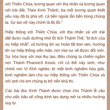
với Thiên Chúa, tương quan với tha nhân và tương quan
với trái đất. Theo Kinh Thánh, ba mối tương quan thiết
yếu này đã bị phá vỡ, cả bên ngoài lẫn bên trong chúng
ta. Sự tan vỡ này chính là tội lỗi.”
Hiệp thông
với Thiên Chúa, với tha nhân và với trái
đất
được nuôi dưỡng nhờ Bí tích Thánh Thể, “bí tích của
sự hiệp nhất”, và hướng tới sự hoàn tất trọn vẹn, hướng
tới sự hiệp thông viên mãn, nơi mọi sự sẽ được đổi mới.
Sự hòa hợp với mọi thụ tạo, điều chúng ta chiêm ngắm
nơi Thánh Phanxicô Assisi, chỉ có thể nảy sinh, như
chính nơi Vị Khó nghèo, từ một kinh nghiệm hòa giải,
kinh nghiệm làm cho sự hiệp thông với Thiên Chúa và
với anh chị em chúng ta trở nên khả thi.
Các bài đọc Kinh Thánh
được chọn cho Thánh lễ
cầu
cho việc bảo vệ công trình tạo dựng
mở ra nhiều hướng
suy tư.