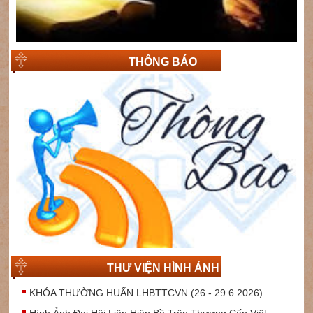
THÔNG BÁO
THƯ VIỆN HÌNH ẢNH
KHÓA THƯỜNG HUẤN LHBTTCVN (26 - 29.6.2026)
Hình Ảnh Đại Hội Liên Hiệp Bề Trên Thượng Cấp Việt