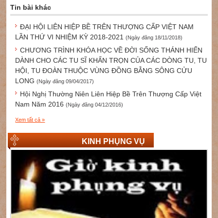
Tin bài khác
ĐẠI HỘI LIÊN HIỆP BỀ TRÊN THƯỢNG CẤP VIỆT NAM
LẦN THỨ VI NHIỆM KỲ 2018-2021
(Ngày đăng 18/11/2018)
CHƯƠNG TRÌNH KHÓA HỌC VỀ ĐỜI SỐNG THÁNH HIẾN
DÀNH CHO CÁC TU SĨ KHẤN TRỌN CỦA CÁC DÒNG TU, TU
HỘI, TU ĐOÀN THUỘC VÙNG ĐỒNG BẰNG SÔNG CỬU
LONG
(Ngày đăng 09/04/2017)
Hội Nghị Thường Niên Liên Hiệp Bề Trên Thượng Cấp Việt
Nam Năm 2016
(Ngày đăng 04/12/2016)
Xem tất cả »
KINH PHỤNG VỤ