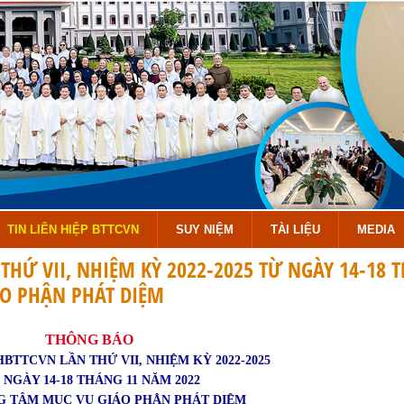
TIN LIÊN HIỆP BTTCVN
SUY NIỆM
TÀI LIỆU
MEDIA
THỨ VII, NHIỆM KỲ 2022-2025 TỪ NGÀY 14-18 
ÁO PHẬN PHÁT DIỆM
THÔNG BÁO
HBTTCVN LẦN THỨ VII, NHIỆM KỲ 2022-2025
 NGÀY 14-18 THÁNG 11 NĂM 2022
G TÂM MỤC VỤ GIÁO PHẬN PHÁT DIỆM