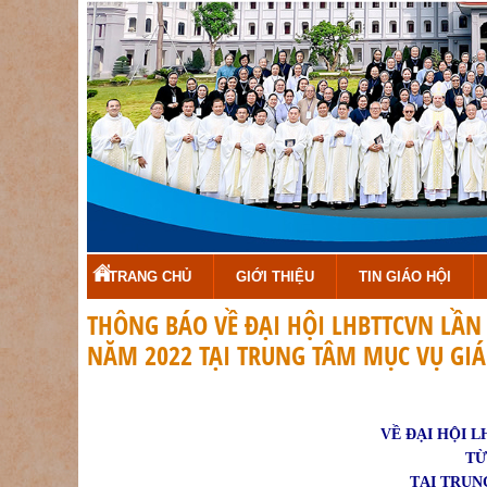
TRANG CHỦ
GIỚI THIỆU
TIN GIÁO HỘI
THÔNG BÁO VỀ ĐẠI HỘI LHBTTCVN LẦN 
NĂM 2022 TẠI TRUNG TÂM MỤC VỤ GI
VỀ ĐẠI HỘI L
TỪ
TẠI TRUN