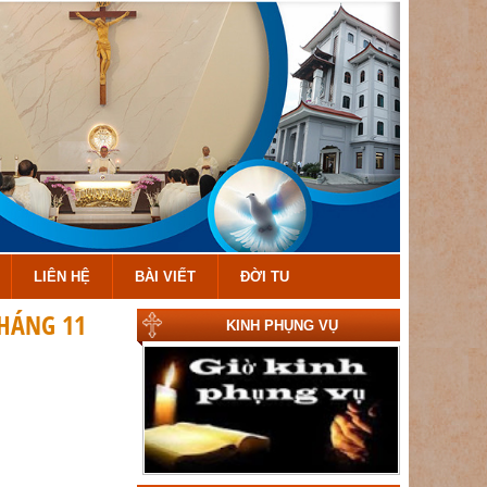
LIÊN HỆ
BÀI VIẾT
ĐỜI TU
THÁNG 11
KINH PHỤNG VỤ