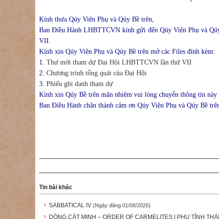
Kính thưa Qúy Viện Phụ và Qúy Bề trên,
Ban Điều Hành LHBTTCVN kính gửi đến Qúy Viện Phụ và Qúy 
VII.
Kính xin Qúy Viện Phụ và Qúy Bề trên mở các Files đính kèm:
1.
Thư mời tham dự Đại Hội LHBTTCVN lần thứ VII
2.
Chương trình tổng quát của Đại Hội
3.
Phiếu ghi danh tham dự
Kính xin Qúy Bề trên mãn nhiệm vui lòng chuyển thông tin này
Ban Điều Hành chân thành cảm ơn Qúy Viện Phụ và Qúy Bề trê
Tin bài khác
SABBATICAL IV
(Ngày đăng 01/08/2026)
DÒNG CÁT MINH – ORDER OF CARMELITES | PHỤ TỈNH THÁ