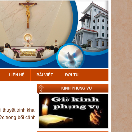
LIÊN HỆ
BÀI VIẾT
ĐỜI TU
KINH PHỤNG VỤ
thuyết trình khai
ức trong bối cảnh