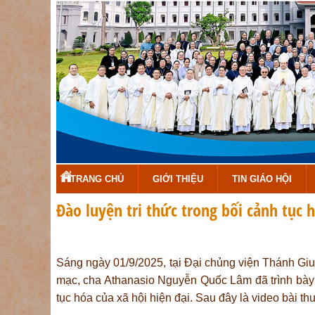
TRANG CHỦ
GIỚI THIỆU
TIN GIÁO HỘI
Đào luyện tri thức trong bối cảnh tục h
Sáng ngày 01/9/2025, tại Đại chủng viện Thánh Giu
mạc, cha Athanasio Nguyễn Quốc Lâm đã trình bày m
tục hóa của xã hội hiện đại. Sau đây là video bài th