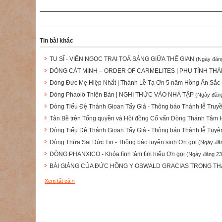
Tin bài khác
TU SĨ - VIÊN NGỌC TRAI TOẢ SÁNG GIỮA THẾ GIAN
(Ngày đăn
DÒNG CÁT MINH – ORDER OF CARMELITES | PHỤ TỈNH THÁ
Dòng Đức Mẹ Hiệp Nhất | Thánh Lễ Tạ Ơn 5 năm Hồng Ân Sắc 
Dòng Phaolô Thiện Bản | NGHI THỨC VÀO NHÀ TẬP
(Ngày đăng
Dòng Tiểu Đệ Thánh Gioan Tẩy Giả - Thông báo Thánh lễ Truy
Tân Bề trên Tổng quyền và Hội đồng Cố vấn Dòng Thánh Tâm
Dòng Tiểu Đệ Thánh Gioan Tẩy Giả - Thông báo Thánh lễ Tuyê
Dòng Thừa Sai Đức Tin - Thông báo tuyển sinh Ơn gọi
(Ngày đă
DÒNG PHANXICO - Khóa tình tâm tìm hiểu Ơn gọi
(Ngày đăng 23
BÀI GIẢNG CỦA ĐỨC HỒNG Y OSWALD GRACIAS TRONG THÁN
Xem tất cả »