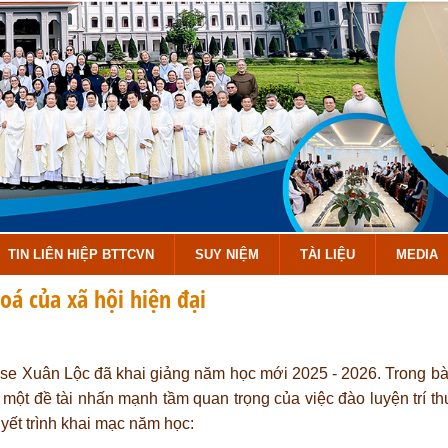
TIN LIÊN HIỆP BTTCVN
SUY NIỆM
TÀI LIỆU
MEDIA
oá của xã hội hiện đại
se Xuân Lộc đã khai giảng năm học mới 2025 - 2026. Trong bài 
ột đề tài nhấn mạnh tầm quan trọng của việc đào luyện trí th
uyết trình khai mạc năm học: