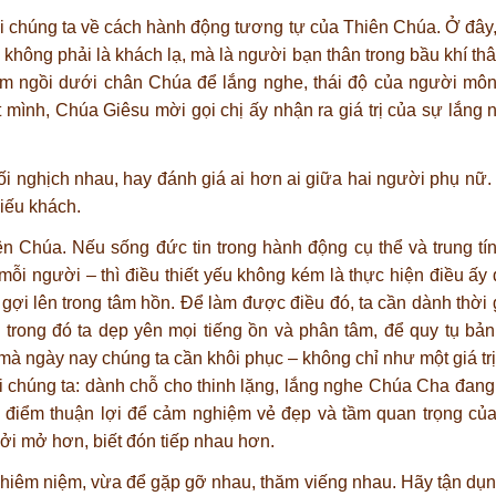
ới chúng ta về cách hành động tương tự của Thiên Chúa. Ở đâ
không phải là khách lạ, mà là người bạn thân trong bầu khí thâ
 em ngồi dưới chân Chúa để lắng nghe, thái độ của người môn
 mình, Chúa Giêsu mời gọi chị ấy nhận ra giá trị của sự lắng n
 đối nghịch nhau, hay đánh giá ai hơn ai giữa hai người phụ nữ.
hiếu khách.
n Chúa. Nếu sống đức tin trong hành động cụ thể và trung tí
mỗi người – thì điều thiết yếu không kém là thực hiện điều ấy 
i lên trong tâm hồn. Để làm được điều đó, ta cần dành thời 
 trong đó ta dẹp yên mọi tiếng ồn và phân tâm, để quy tụ bả
mà ngày nay chúng ta cần khôi phục – không chỉ như một giá tr
 chúng ta: dành chỗ cho thinh lặng, lắng nghe Chúa Cha đang 
ời điểm thuận lợi để cảm nghiệm vẻ đẹp và tầm quan trọng củ
ởi mở hơn, biết đón tiếp nhau hơn.
 chiêm niệm, vừa để gặp gỡ nhau, thăm viếng nhau. Hãy tận dụn