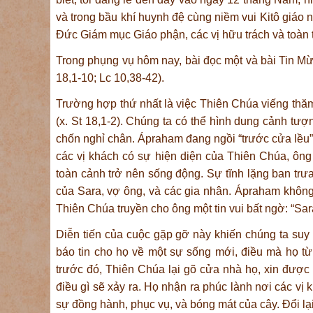
và trong bầu khí huynh đệ cùng niềm vui Kitô giáo n
Đức Giám mục Giáo phận, các vị hữu trách và toàn 
Trong phụng vụ hôm nay, bài đọc một và bài Tin Mừn
18,1-10; Lc 10,38-42).
Trường hợp thứ nhất là việc Thiên Chúa viếng thăm
(x. St 18,1-2). Chúng ta có thể hình dung cảnh tượn
chốn nghỉ chân. Ápraham đang ngồi “trước cửa lều” tr
các vị khách có sự hiện diện của Thiên Chúa, ông 
toàn cảnh trở nên sống động. Sự tĩnh lặng ban t
của Sara, vợ ông, và các gia nhân. Ápraham không 
Thiên Chúa truyền cho ông một tin vui bất ngờ: “Sara
Diễn tiến của cuộc gặp gỡ này khiến chúng ta su
báo tin cho họ về một sự sống mới, điều mà họ t
trước đó, Thiên Chúa lại gõ cửa nhà họ, xin được 
điều gì sẽ xảy ra. Họ nhận ra phúc lành nơi các vị
sự đồng hành, phục vụ, và bóng mát của cây. Đổi lạ