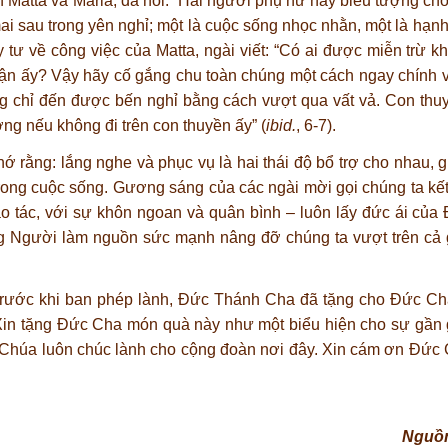
 Matta và Maria, đã nói: “Hai người phụ nữ này biểu tượng cho 
mai sau trong yên nghỉ; một là cuộc sống nhọc nhằn, một là hạnh
uy tư về công việc của Matta, ngài viết: “Có ai được miễn trừ k
ận ấy? Vậy hãy cố gắng chu toàn chúng một cách ngay chính v
ng chỉ đến được bến nghỉ bằng cách vượt qua vất vả. Con thu
g nếu không đi trên con thuyền ấy” (
ibid.
, 6-7).
 rằng: lắng nghe và phục vụ là hai thái độ bổ trợ cho nhau, g
rong cuộc sống. Gương sáng của các ngài mời gọi chúng ta kế
ao tác, với sự khôn ngoan và quân bình – luôn lấy đức ái của 
ng Người làm nguồn sức mạnh nâng đỡ chúng ta vượt trên cả 
 trước khi ban phép lành, Đức Thánh Cha đã tặng cho Đức Ch
Xin tặng Đức Cha món quà này như một biểu hiện cho sự gần g
n Chúa luôn chúc lành cho cộng đoàn nơi đây. Xin cám ơn Đức
Nguồn