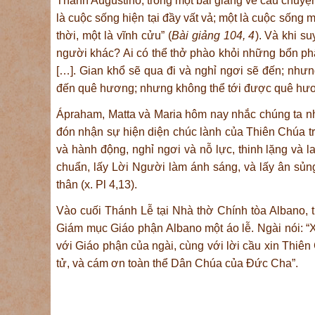
Thánh Augustino, trong một bài giảng về câu chuyện
là cuộc sống hiện tại đầy vất vả; một là cuộc sống 
thời, một là vĩnh cửu” (
Bài giảng 104, 4
). Và khi s
người khác? Ai có thể thở phào khỏi những bổn ph
[…]. Gian khổ sẽ qua đi và nghỉ ngơi sẽ đến; như
đến quê hương; nhưng không thể tới được quê hươn
Ápraham, Matta và Maria hôm nay nhắc chúng ta nhớ
đón nhận sự hiện diện chúc lành của Thiên Chúa t
và hành động, nghỉ ngơi và nỗ lực, thinh lặng và l
chuẩn, lấy Lời Người làm ánh sáng, và lấy ân sủ
thân (x. Pl 4,13).
Vào cuối Thánh Lễ tại Nhà thờ Chính tòa Albano,
Giám mục Giáo phận Albano một áo lễ. Ngài nói:
“
với Giáo phận của ngài, cùng với lời cầu xin Thiê
tử, và cám ơn toàn thể Dân Chúa của Đức Cha”.