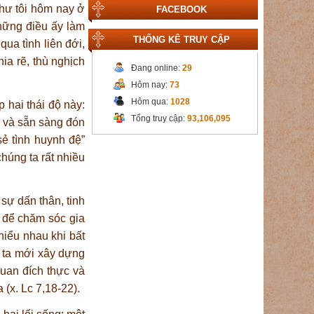
như tôi hôm nay ở
FACEBOOK
những điều ấy làm
THỐNG KÊ TRUY CẬP
ua tình liên đới,
ia rẽ, thù nghịch
Đang online:
29
Hôm nay:
73
Hôm qua:
1028
 hai thái độ này:
Tổng truy cập:
93,106,095
 và sẵn sàng đón
ẻ tình huynh đệ”
chúng ta rất nhiều
sự dấn thân, tinh
h để chăm sóc gia
hiểu nhau khi bất
, ta mới xây dựng
quan đích thực và
(x. Lc 7,18-22).