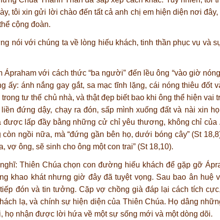
ày, tôi xin gửi lời chào đến tất cả anh chị em hiện diện nơi đâ
thể cộng đoàn.
g nói với chúng ta về lòng hiếu khách, tinh thần phục vụ và sự
 Ápraham với cách thức “ba người” đến lều ông “vào giờ nóng
g ấy: ánh nắng gay gắt, sa mạc tĩnh lặng, cái nóng thiêu đốt v
ong tư thế chủ nhà, và thật đẹp biết bao khi ông thể hiện vai t
liền đứng dậy, chạy ra đón, sấp mình xuống đất và nài xin họ
rưa được lấp đầy bằng những cử chỉ yêu thương, không chỉ củ
còn ngồi nữa, mà “đứng gần bên họ, dưới bóng cây” (St 18,8);
, vợ ông, sẽ sinh cho ông một con trai” (St 18,10).
y nghĩ: Thiên Chúa chọn con đường hiếu khách để gặp gỡ Ápr
ừng khao khát nhưng giờ đây đã tuyệt vọng. Sau bao ân huệ v
tiếp đón và tin tưởng. Cặp vợ chồng già đáp lại cách tích cực
 khách lạ, và chính sự hiện diện của Thiên Chúa. Họ dâng những
i, họ nhận được lời hứa về một sự sống mới và một dòng dõi.