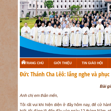
TRANG CHỦ
GIỚI THIỆU
TIN GIÁO HỘI
Đức Thánh Cha Lêô: lắng nghe và phục 
Bài g
Anh chị em thân mến,
Tôi rất vui khi hiện diện ở đây hôm nay, để cử hà
biết, tôi đáng lẽ đến đây vào ngày 12 tháng Năm, 