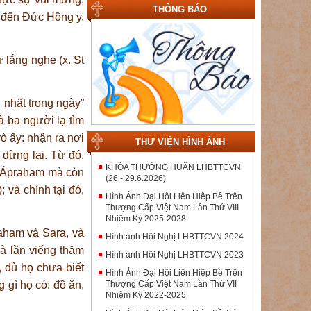
THÔNG BÁO
y, đến Đức Hồng y,
 lắng nghe (x. St
 nhất trong ngày”
à ba người lạ tìm
rò ấy: nhận ra nơi
THƯ VIỆN HÌNH ẢNH
 dừng lại. Từ đó,
KHÓA THƯỜNG HUẤN LHBTTCVN
a Ápraham mà còn
(26 - 29.6.2026)
 và chính tại đó,
Hình Ảnh Đại Hội Liên Hiệp Bề Trên
Thượng Cấp Việt Nam Lần Thứ VIII
Nhiệm Kỳ 2025-2028
aham và Sara, và
Hình ảnh Hội Nghị LHBTTCVN 2024
à lần viếng thăm
Hình ảnh Hội Nghị LHBTTCVN 2023
, dù họ chưa biết
Hình Ảnh Đại Hội Liên Hiệp Bề Trên
Thượng Cấp Việt Nam Lần Thứ VII
 gì họ có: đồ ăn,
Nhiệm Kỳ 2022-2025