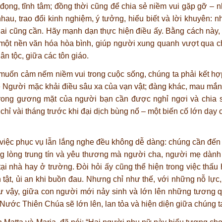
g đọng, tĩnh tâm; đồng thời cũng để chia sẻ niềm vui gặp gỡ – 
hau, trao đổi kinh nghiệm, ý tưởng, hiểu biết và lời khuyên: 
i cũng cần. Hãy mạnh dạn thực hiện điều ấy. Bằng cách này, q
 một nền văn hóa hòa bình, giúp người xung quanh vượt qua ch
n tộc, giữa các tôn giáo.
uốn cảm nếm niềm vui trong cuộc sống, chúng ta phải kết hợp
 Người mặc khải điều sâu xa của vạn vật; đàng khác, mau mắn
trong gương mặt của người bạn cần được nghỉ ngơi và chia s
 chỉ vài tháng trước khi đại dịch bùng nổ – một biến cố lớn dạy 
 việc phục vụ lẫn lắng nghe đều không dễ dàng: chúng cần đến 
ong lòng trung tín và yêu thương mà người cha, người mẹ dàn
ại nhà hay ở trường. Đòi hỏi ấy cũng thể hiện trong việc thấu 
h tật, ủi an khi buồn đau. Nhưng chỉ như thế, với những nỗ lực
hư vậy, giữa con người mới nảy sinh và lớn lên những tương 
ước Thiên Chúa sẽ lớn lên, lan tỏa và hiện diện giữa chúng ta 