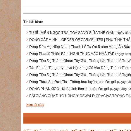
Tin bài khác
TU SĨ - VIÊN NGỌC TRAI TOẢ SÁNG GIỮA THẾ GIAN
(Ngày đăn
DÒNG CÁT MINH – ORDER OF CARMELITES | PHỤ TỈNH THÁ
Dòng Đức Mẹ Hiệp Nhất | Thánh Lễ Tạ Ơn 5 năm Hồng Ân Sắc 
Dòng Phaolô Thiện Bản | NGHI THỨC VÀO NHÀ TẬP
(Ngày đăng
Dòng Tiểu Đệ Thánh Gioan Tẩy Giả - Thông báo Thánh lễ Truy
Tân Bề trên Tổng quyền và Hội đồng Cố vấn Dòng Thánh Tâm
Dòng Tiểu Đệ Thánh Gioan Tẩy Giả - Thông báo Thánh lễ Tuyê
Dòng Thừa Sai Đức Tin - Thông báo tuyển sinh Ơn gọi
(Ngày đă
DÒNG PHANXICO - Khóa tình tâm tìm hiểu Ơn gọi
(Ngày đăng 23
BÀI GIẢNG CỦA ĐỨC HỒNG Y OSWALD GRACIAS TRONG THÁN
Xem tất cả »