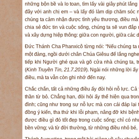
những bộn bề và lo toan, tìm lấy vài giây phút lắn
đây với anh chị em – và lấy đó làm dịp chăm sóc n
chúng ta cảm nhận được tình yêu thương, điều mà a
chia sẻ đức tin và cuộc sống, chúng ta sẽ vun đắp
và xây dựng hiệp thông: giữa con người, giữa các dâ
Đức Thánh Cha Phanxicô từng nói: “Nếu chúng ta m
một đàng, ngồi dưới chân Chúa Giêsu để lắng nghe
tiếp khi Người ghé qua và gõ cửa nhà chúng ta, 
(
Kinh Truyền Tin, 21.7.2019
). Ngài nói những lời ấy
điều, mà ta vẫn còn ghi nhớ đến nay.
Chắc chắn, tất cả những điều ấy đòi hỏi nỗ lực. Cả
thần từ bỏ. Chẳng hạn, đòi hỏi ấy thể hiện qua tr
đình; cũng như trong sự nỗ lực mà con cái đáp lại t
đồng ý kiến, tha thứ khi lỗi phạm, nâng đỡ khi bện
được điều gì đó tốt đẹp trong cuộc sống; chỉ có n
bền vững; và từ đời thường, từ những điều nhỏ bé, N