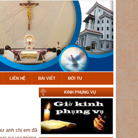
LIÊN HỆ
BÀI VIẾT
ĐỜI TU
KINH PHỤNG VỤ
Như anh chị em đã
thực sự vui mừng,