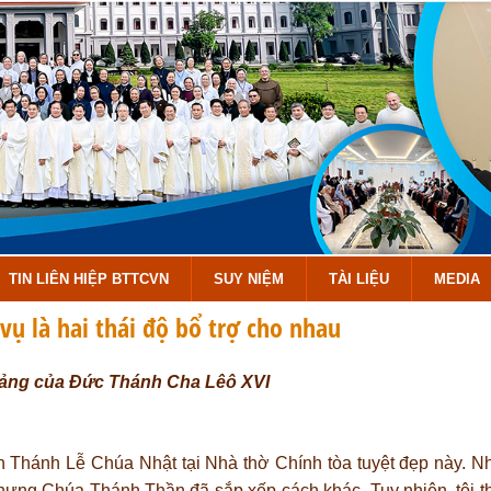
TIN LIÊN HIỆP BTTCVN
SUY NIỆM
TÀI LIỆU
MEDIA
vụ là hai thái độ bổ trợ cho nhau
iảng của Đức Thánh Cha Lêô XVI
nh Thánh Lễ Chúa Nhật tại Nhà thờ Chính tòa tuyệt đẹp này. 
nhưng Chúa Thánh Thần đã sắp xếp cách khác. Tuy nhiên, tôi 