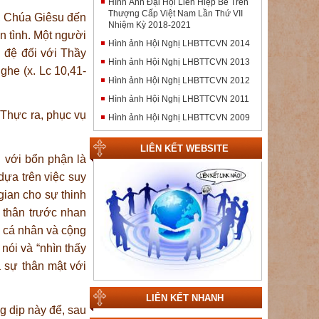
Hình Ảnh Đại Hội Liên Hiệp Bề Trên
Thượng Cấp Việt Nam Lần Thứ VII
y, Chúa Giêsu đến
Nhiệm Kỳ 2018-2021
n tình. Một người
Hình ảnh Hội Nghị LHBTTCVN 2014
 đệ đối với Thầy
Hình ảnh Hội Nghị LHBTTCVN 2013
ghe (x. Lc 10,41-
Hình ảnh Hội Nghị LHBTTCVN 2012
Hình ảnh Hội Nghị LHBTTCVN 2011
 Thực ra, phục vụ
Hình ảnh Hội Nghị LHBTTCVN 2009
LIÊN KẾT WEBSITE
n với bổn phận là
dựa trên việc suy
gian cho sự thinh
n thân trước nhan
ị cá nhân và cộng
nói và “nhìn thấy
a sự thân mật với
LIÊN KẾT NHANH
g dịp này để, sau