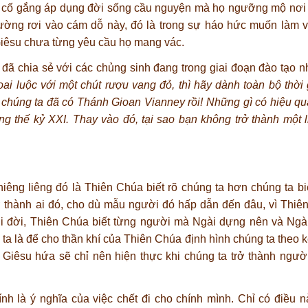
ng cố gắng áp dụng đời sống cầu nguyện mà họ ngưỡng mộ nơi
hường rơi vào cám dỗ này, đó là trong sự háo hức muốn làm v
iêsu chưa từng yêu cầu họ mang vác.
i đã chia sẻ với các chủng sinh đang trong giai đoạn đào tạo n
i luộc với một chút rượu vang đỏ, thì hãy dành toàn bộ thời 
vì chúng ta đã có Thánh Gioan Vianney rồi! Những gì có hiệu q
ng thế kỷ XXI. Thay vào đó, tại sao bạn không trở thành một
hiêng liêng đó là Thiên Chúa biết rõ chúng ta hơn chúng ta bi
ở thành ai đó, cho dù mẫu người đó hấp dẫn đến đâu, vì Thiê
i đời, Thiên Chúa biết từng người mà Ngài dựng nên và Ngài 
ta là để cho thần khí của Thiên Chúa định hình chúng ta theo k
Giêsu hứa sẽ chỉ nên hiện thực khi chúng ta trở thành ngư
nh là ý nghĩa của việc chết đi cho chính mình. Chỉ có điều 