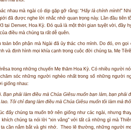
ác nhau mà ngài có dịp gặp gỡ rằng: “
Hãy là chính mình
!” Nh
giới đã được nghe lời nhắc nhở quan trọng này. Lần đầu tiên t
3 tại Denver, Hoa Kỳ. Đó quả là một thời gian tuyệt vời, đầy 
của điều mà chúng ta rất dễ quên.
 toàn bổn phận mà Ngài đã ủy thác cho mình. Do đó, ơn gọi 
ành và định hình mọi khía cạnh trong cuộc đời chúng ta. Mẹ Têr
Têrêsa trong những chuyến Mẹ thăm Hoa Kỳ. Có nhiều người nó
à chăm sóc những người nghèo nhất trong số những người n
ời giống nhau:
ồi. Bạn phải làm điều mà Chúa Giêsu muốn bạn làm, bạn phải 
n lao. Tôi chỉ đang làm điều mà Chúa Giêsu muốn tôi làm mà thô
húc đẩy chúng ta muốn trở nên giống như các ngài, nhưng tha
 khích chúng ta nói lời “xin vâng” với tất cả những gì mà Th
ng ta cần nắm bắt và ghi nhớ. Theo lẽ thường, những người m