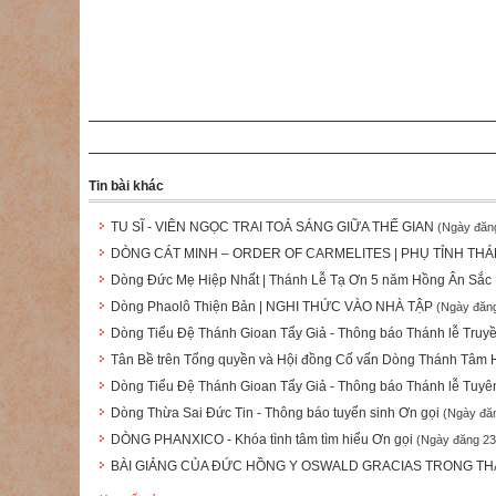
Tin bài khác
TU SĨ - VIÊN NGỌC TRAI TOẢ SÁNG GIỮA THẾ GIAN
(Ngày đăn
DÒNG CÁT MINH – ORDER OF CARMELITES | PHỤ TỈNH THÁ
Dòng Đức Mẹ Hiệp Nhất | Thánh Lễ Tạ Ơn 5 năm Hồng Ân Sắc 
Dòng Phaolô Thiện Bản | NGHI THỨC VÀO NHÀ TẬP
(Ngày đăng
Dòng Tiểu Đệ Thánh Gioan Tẩy Giả - Thông báo Thánh lễ Truy
Tân Bề trên Tổng quyền và Hội đồng Cố vấn Dòng Thánh Tâm
Dòng Tiểu Đệ Thánh Gioan Tẩy Giả - Thông báo Thánh lễ Tuyê
Dòng Thừa Sai Đức Tin - Thông báo tuyển sinh Ơn gọi
(Ngày đă
DÒNG PHANXICO - Khóa tình tâm tìm hiểu Ơn gọi
(Ngày đăng 23
BÀI GIẢNG CỦA ĐỨC HỒNG Y OSWALD GRACIAS TRONG THÁN