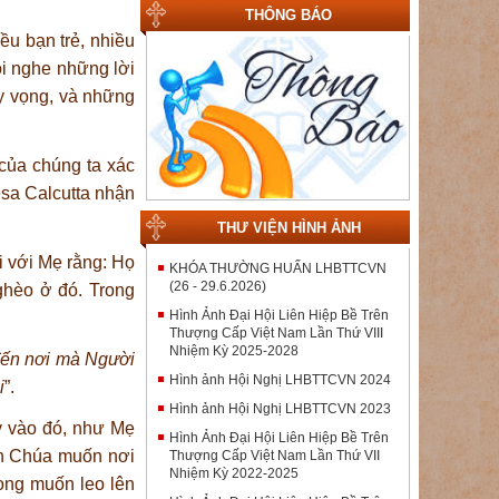
THÔNG BÁO
iều bạn trẻ, nhiều
ôi nghe những lời
hy vọng, và những
của chúng ta xác
êsa Calcutta nhận
THƯ VIỆN HÌNH ẢNH
i với Mẹ rằng: Họ
KHÓA THƯỜNG HUẤN LHBTTCVN
(26 - 29.6.2026)
ghèo ở đó. Trong
Hình Ảnh Đại Hội Liên Hiệp Bề Trên
Thượng Cấp Việt Nam Lần Thứ VIII
Nhiệm Kỳ 2025-2028
đến nơi mà Người
Hình ảnh Hội Nghị LHBTTCVN 2024
i
”.
Hình ảnh Hội Nghị LHBTTCVN 2023
y vào đó, như Mẹ
Hình Ảnh Đại Hội Liên Hiệp Bề Trên
iên Chúa muốn nơi
Thượng Cấp Việt Nam Lần Thứ VII
Nhiệm Kỳ 2022-2025
ong muốn leo lên