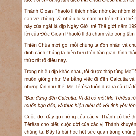
Thánh Gioan Phaolô II thích nhắc nhở các nhóm kh
cặp vợ chồng, và nhiều tu sĩ nam nữ trên khắp thế 
này của ngài là dịp Ngày Giới trẻ Thế giới năm 199
lời của Đức Gioan Phaolô II đã chạm vào trọng tâm 
Thiên Chúa mời gọi mỗi chúng ta đón nhận và chu
định cách chúng ta hiện hữu trên trần gian, hình th
thức rất rõ điều này.
Trong nhiều dịp khác nhau, tôi được tháp tùng Mẹ
muốn giống như Mẹ bằng việc đi đến Calcutta v
những lần như thế, Mẹ Têrêsa luôn đưa ra câu trả l
“
Bạn đừng đến Calcutta. Vì đã có một Mẹ Têrêsa r
muốn bạn đến, và thực hiện điều đó với tình yêu lớ
Cuộc đời đầy gợi hứng của các vị Thánh có thể t
Têrêsa cho biết, cuộc đời của các vị Thánh khuyến
chúng ta. Đây là bài học hết sức quan trọng chú