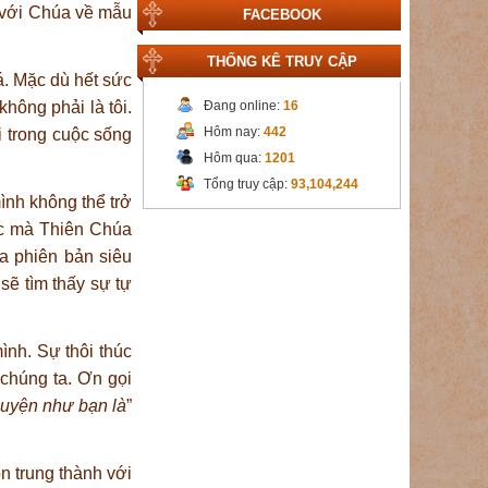
i với Chúa về mẫu
FACEBOOK
THỐNG KÊ TRUY CẬP
á. Mặc dù hết sức
hông phải là tôi.
Đang online:
16
Hôm nay:
442
i trong cuộc sống
Hôm qua:
1201
Tổng truy cập:
93,104,244
mình không thể trở
hực mà Thiên Chúa
ua phiên bản siêu
sẽ tìm thấy sự tự
ình. Sự thôi thúc
chúng ta. Ơn gọi
uyện như bạn là
”
 trung thành với