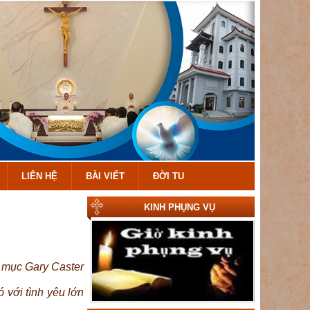
LIÊN HỆ
BÀI VIẾT
ĐỜI TU
KINH PHỤNG VỤ
 mục Gary Caster
với tình yêu lớn