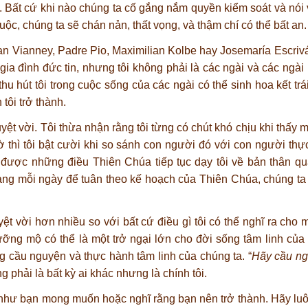
. Bất cứ khi nào chúng ta cố gắng nắm quyền kiểm soát và nó
uộc, chúng ta sẽ chán nản, thất vọng, và thậm chí có thể bất an.
oan Vianney, Padre Pio, Maximilian Kolbe hay Josemaría Escriv
 đình đức tin, nhưng tôi không phải là các ngài và các ngài k
u hút tôi trong cuộc sống của các ngài có thể sinh hoa kết trá
tôi trở thành.
yệt vời. Tôi thừa nhận rằng tôi từng có chút khó chịu khi thấy 
iờ thì tôi bật cười khi so sánh con người đó với con người t
c được những điều Thiên Chúa tiếp tục dạy tôi về bản thân q
àng mỗi ngày để tuân theo kế hoạch của Thiên Chúa, chúng ta 
 vời hơn nhiều so với bất cứ điều gì tôi có thể nghĩ ra cho m
ng mộ có thể là một trở ngại lớn cho đời sống tâm linh của 
g cầu nguyện và thực hành tâm linh của chúng ta. “
Hãy cầu ng
 phải là bất kỳ ai khác nhưng là chính tôi.
hư bạn mong muốn hoặc nghĩ rằng bạn nên trở thành. Hãy luôn