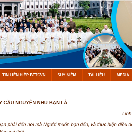
TIN LIÊN HIỆP BTTCVN
SUY NIỆM
TÀI LIỆU
MEDIA
Y CẦU NGUYỆN NHƯ BẠN LÀ
Linh
n phải đến nơi mà Người muốn bạn đến, và thực hiện điều đó 
làm mà thôi.