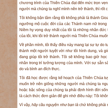
chương trình của Thiên Chúa đạt đến mức trọn vẹn
người mà chúng ta nghĩ mình nên trở thành, thì rốt c
Tôi không bận tâm rằng tôi không phải là thánh Gi
ngưỡng mộ cuộc đời của các Thánh nam nữ trong gia
Niềm hy vọng duy nhất của tôi là những nhân đức th
của tôi, khi tôi trở thành người mà Thiên Chúa muốn 
Về phần mình, tôi thấy điều này mang lại sự tự do tu
thành một người tuyệt vời như tôi hình dung, và g
đang giúp tôi trở thành. Tôi sẽ không bao giờ họ
nhân trong trí tưởng tượng của mình. Với sự sẵn s
do và bình an đích thực.
Tôi đã học được rằng kế hoạch của Thiên Chúa tuyệt
muốn trở nên giống những người mà chúng ta ngưỡ
hoặc bậc sống của chúng ta phải định hình đời sốn
là cách thức đơn giản để ghi nhớ điều này: Tôi không
Vì vậy,
hãy cầu nguyện như bạn là
chứ không phải n