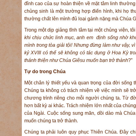
đỉnh cao của sự hoàn thiện về mặt tâm linh thườ
chủng sinh là một trường hợp điển hình, khi họ t
thường chất lên mình đủ loại gánh nặng mà Chúa G
Trong một dịp giảng tĩnh tâm tại một chủng viện, tô
khi chịu chức linh mục, anh em định sống nhờ khoa
mình trong tòa giải tội! Nhưng đừng làm như vậy, 
kỷ XVIII có thể sẽ không có tác dụng ở Hoa Kỳ tro
thánh thiện như Chúa Giêsu muốn bạn trở thành
?”
Tự do trong Chúa
Một chân lý thiết yếu và quan trọng của đời sống t
Chúng ta không có trách nhiệm về việc mình sẽ tr
chương trình riêng cho mỗi người chúng ta. Từ đờ
hơn bất kỳ ai khác. Trách nhiệm lớn nhất của chúng 
của Ngài. Cuộc sống sung mãn, dồi dào mà Chúa 
muốn chúng ta trở thành.
Chúng ta phải luôn quy phục Thiên Chúa. Đây chí