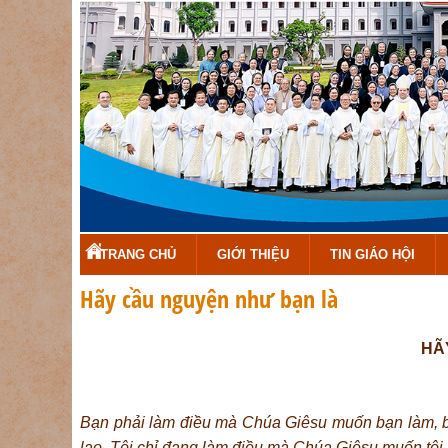
TRANG CHỦ
GIỚI THIỆU
TIN GIÁO HỘI
Hãy cầu nguyện như bạn là
HÃ
Bạn phải làm điều mà Chúa Giêsu muốn bạn làm, bạ
lao. Tôi chỉ đang làm điều mà Chúa Giêsu muốn tôi 