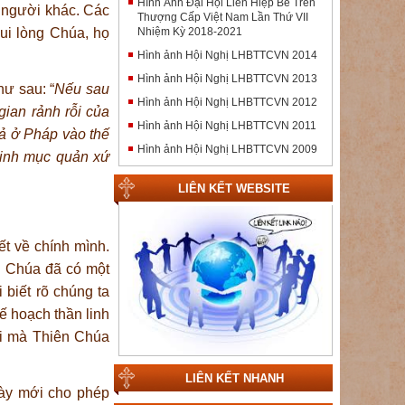
Hình Ảnh Đại Hội Liên Hiệp Bề Trên
 người khác. Các
Thượng Cấp Việt Nam Lần Thứ VII
Nhiệm Kỳ 2018-2021
ui lòng Chúa, họ
Hình ảnh Hội Nghị LHBTTCVN 2014
Hình ảnh Hội Nghị LHBTTCVN 2013
hư sau: “
Nếu sau
Hình ảnh Hội Nghị LHBTTCVN 2012
gian rảnh rỗi của
Hình ảnh Hội Nghị LHBTTCVN 2011
uả ở Pháp vào thế
Hình ảnh Hội Nghị LHBTTCVN 2009
 linh mục quản xứ
LIÊN KẾT WEBSITE
ết về chính mình.
n Chúa đã có một
biết rõ chúng ta
ế hoạch thần linh
ời mà Thiên Chúa
LIÊN KẾT NHANH
này mới cho phép