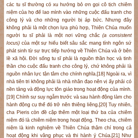
các tu sĩ thường có xu hướng bỏ ơn gọi cô tịch chiêm
niệm của họ để lao mình vào những cuộc đấu tranh cho
công lý và cho những người bị áp bức. Nhưng đây
không phải là một chọn lựa phù hợp, Thiên Chúa muốn
người tu sĩ phải là một nơi vững chắc
(a consistent
locus)
của một sự hiểu biết sâu sắc mang tính ngôn sứ
phát sinh từ sự trực tiếp hướng về Thiên Chúa và ở bên
lề xã hội. Đời sống tu sĩ phải là nguồn thần học và tinh
thần cho cuộc đấu tranh cho công lý, chứ không phải là
nguồn nhân lực tận tâm cho chính nghĩa.[18] Ngoài ra, vì
nhà tiên tri không phải là nhà nhân đạo nên vị ấy phải có
nền tảng và động lực tôn giáo trong hoạt động của mình.
[19] Chính sự suy ngẫm trước và sau hành động làm cho
hành động cụ thể đó trở nên thiêng liêng.[20] Tuy nhiên,
cha Pieris còn đề cập thêm một loại thứ ba của chiêm
niệm đó là chiêm niệm trong hoạt động. Theo cha, chiêm
niệm là kinh nghiệm về Thiên Chúa thậm chí trong cả
hoạt động khi vâng phục và thi hành ý Chúa.[21] Như