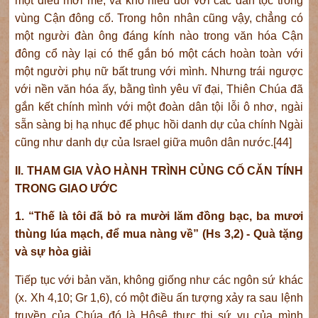
một điều mới mẻ, và khó hiểu đối với các dân tộc trong
vùng Cận đông cổ. Trong hôn nhân cũng vậy, chẳng có
một người đàn ông đáng kính nào trong văn hóa Cận
đông cổ này lại có thể gắn bó một cách hoàn toàn với
một người phụ nữ bất trung với mình. Nhưng trái ngược
với nền văn hóa ấy, bằng tình yêu vĩ đại, Thiên Chúa đã
gắn kết chính mình với một đoàn dân tội lỗi ô nhơ, ngài
sẵn sàng bị hạ nhục để phục hồi danh dự của chính Ngài
cũng như danh dự của Israel giữa muôn dân nước.[44]
II. THAM GIA VÀO HÀNH TRÌNH CỦNG CỐ CĂN TÍNH
TRONG GIAO ƯỚC
1. “Thế là tôi đã bỏ ra mười lăm đồng bạc, ba mươi
thùng lúa mạch, để mua nàng về” (Hs 3,2) - Quà tặng
và sự hòa giải
Tiếp tục với bản văn, không giống như các ngôn sứ khác
(x. Xh 4,10; Gr 1,6), có một điều ấn tượng xảy ra sau lệnh
truyền của Chúa đó là Hôsê thực thi sứ vụ của mình