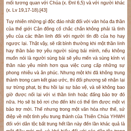
mối tương quan với Chúa (x. Đnl 6,5) và với người khác
(x. Lv 19,17-18).[43]
Tuy nhiên những gì độc đáo nhất đối với văn hóa đa thần
của thế giới Cận đông cổ chắc chắn không phải là tình
yêu của các thần linh đối với người tín đồ của họ hay
ngược lại. Thật vậy, sẽ rất bình thường khi một thần linh
hay thần bảo trợ yêu người sùng bái mình, nếu không
muốn nói là người sùng bái sẽ yêu mến và sùng kính vị
thần nào yêu mình hơn qua việc cung cấp những sự
phong nhiêu và ân phúc. Nhưng một khi đã không trung
thành trong cam kết giao ước, thì đối phương sẽ nhận lại
sự trừng phạt, bị thu hồi lại sự bảo vệ, và sẽ không bao
giờ được nối lại với vị thần linh hoặc đấng bảo trợ đó
nữa. Họ sẽ bị bỏ rơi cho đến khi có thể tìm được một vị
bảo trợ mới. Thế nhưng trong một văn hóa như thế, sứ
điệp về một tình yêu trung thành của Thiên Chúa YHWH
đối với dân tộc bất trung hết lần này đến lần khác quả là