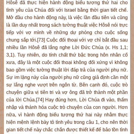
Hôsê đã thực hiện hành động biểu tượng thứ hai cho
tình yêu của Chúa đối với Israel bằng thời gian tiết chế.
Mở đầu cho hành động này, là việc lần đầu tiên và cũng
là lần duy nhất trong sách tường thuật việc Hôsê nói trực
tiếp với vợ mình về những dự phóng cho cuộc sống
chung sắp tới.[73] Cuộc đối thoại với vợ chỉ bắt đầu sau
nhiều lần Hôsê đã lắng nghe Lời Đức Chúa (x. Hs 1,1;
3,1). Tuy nhiên, do tính chất thứ bậc trong hôn nhân cổ
xưa, đây là một cuộc đối thoại không đối xứng vì không
bao gồm việc tường thuật lời đáp trả của người phụ nữ.
Sự im lặng này của người phụ nữ cũng giả định cần một
sự lắng nghe vượt trên ngôn từ. Bên cạnh đó, cuộc trò
chuyện giữa vị tiên tri và vợ ông đã trở thành một phần
của lời Chúa.[74] Hay đúng hơn, Lời Chúa đi vào, thấm
nhập và thánh hóa cuộc trò chuyện của con người. Hơn
nữa, vì hành động biểu tượng thứ hai này nhằm thực
hiện mệnh lệnh bày tỏ tình yêu trong câu 1, cho nên thời
gian tiết chế này chắc chắn được thiết kế để bảo tồn tình