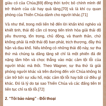
giàu có của Chúa,[69] đồng thời tước bỏ chính mình để
trở thành của cải hay quà tặng,[70] và là khí cụ quan
phòng của Thiên Chúa dành cho người khác.[71]
Và như thế, trong mối liên hệ đến lời khấn khó nghèo và
khiết tịnh, thái độ cần có trong tiến trình hòa giải thái độ
yêu thương, tôn trọng, chủ động, và thanh thản, chứ
không phải là một thái độ ban phát, trịch thượng, đầy thù
hận và đau khổ. Nếu không có những thái độ này, sự tha
thứ mà chúng ta dâng tặng sẽ chỉ là một phiến đá đè
nặng tâm hồn và chọc thẳng vào mặc cảm tội lỗi của
người khác mà thôi. Theo Wagner, sự tha thứ là giải
phóng người khác và trên đường đến với Chúa không bị
cản trở bởi sự xấu hổ, mặc cảm tội lỗi hay bất cứ điều gì
khác. Đó là lý do tại sao Thiên Chúa và các đấng tiên tri
liên tục chỉ ra tội lỗi.[72]
2. “Tôi bảo nàng” - Đối thoại