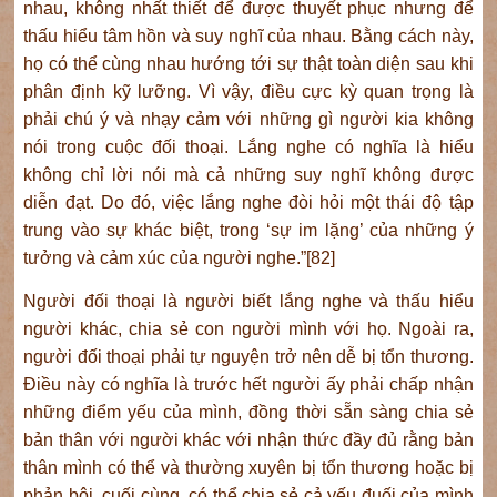
nhau, không nhất thiết để được thuyết phục nhưng để
thấu hiểu tâm hồn và suy nghĩ của nhau. Bằng cách này,
họ có thể cùng nhau hướng tới sự thật toàn diện sau khi
phân định kỹ lưỡng. Vì vậy, điều cực kỳ quan trọng là
phải chú ý và nhạy cảm với những gì người kia không
nói trong cuộc đối thoại. Lắng nghe có nghĩa là hiểu
không chỉ lời nói mà cả những suy nghĩ không được
diễn đạt. Do đó, việc lắng nghe đòi hỏi một thái độ tập
trung vào sự khác biệt, trong ‘sự im lặng’ của những ý
tưởng và cảm xúc của người nghe.”[82]
Người đối thoại là người biết lắng nghe và thấu hiểu
người khác, chia sẻ con người mình với họ. Ngoài ra,
người đối thoại phải tự nguyện trở nên dễ bị tổn thương.
Điều này có nghĩa là trước hết người ấy phải chấp nhận
những điểm yếu của mình, đồng thời sẵn sàng chia sẻ
bản thân với người khác với nhận thức đầy đủ rằng bản
thân mình có thể và thường xuyên bị tổn thương hoặc bị
phản bội, cuối cùng, có thể chia sẻ cả yếu đuối của mình