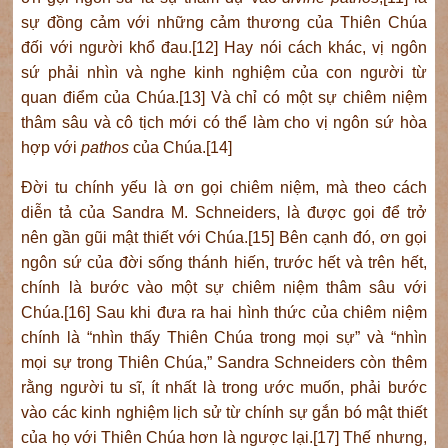
sự đồng cảm với những cảm thương của Thiên Chúa
đối với người khổ đau.[12] Hay nói cách khác, vị ngôn
sứ phải nhìn và nghe kinh nghiệm của con người từ
quan điểm của Chúa.[13] Và chỉ có một sự chiêm niệm
thâm sâu và cô tịch mới có thể làm cho vị ngôn sứ hòa
hợp với
pathos
của Chúa.[14]
Đời tu chính yếu là ơn gọi chiêm niệm, mà theo cách
diễn tả của Sandra M. Schneiders, là được gọi để trở
nên gần gũi mật thiết với Chúa.[15] Bên cạnh đó, ơn gọi
ngôn sứ của đời sống thánh hiến, trước hết và trên hết,
chính là bước vào một sự chiêm niệm thâm sâu với
Chúa.[16] Sau khi đưa ra hai hình thức của chiêm niệm
chính là “nhìn thấy Thiên Chúa trong mọi sự” và “nhìn
mọi sự trong Thiên Chúa,” Sandra Schneiders còn thêm
rằng người tu sĩ, ít nhất là trong ước muốn, phải bước
vào các kinh nghiệm lịch sử từ chính sự gắn bó mật thiết
của họ với Thiên Chúa hơn là ngược lại.[17] Thế nhưng,