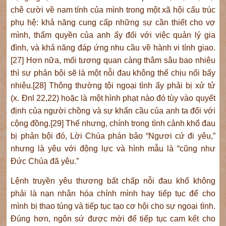
chê cười về nam tính của mình trong một xã hội cấu trúc
phụ hệ: khả năng cung cấp những sự cần thiết cho vợ
mình, thẩm quyền của anh ấy đối với việc quản lý gia
đình, và khả năng đáp ứng nhu cầu về hành vi tính giao.
[27] Hơn nữa, mối tương quan càng thâm sâu bao nhiêu
thì sự phản bội sẽ là một nỗi đau không thể chịu nổi bấy
nhiêu.[28] Thông thường tội ngoại tình ấy phải bị xử tử
(x. Đnl 22,22) hoặc là một hình phạt nào đó tùy vào quyết
định của người chồng và sự khẩn cầu của anh ta đối với
cộng đồng.[29] Thế nhưng, chính trong tình cảnh khổ đau
bị phản bội đó, Lời Chúa phán bảo “Ngươi cứ đi yêu,”
nhưng là yêu với động lực và hình mẫu là “cũng như
Đức Chúa đã yêu.”
Lệnh truyền yêu thương bất chấp nỗi đau khổ không
phải là nạn nhân hóa chính mình hay tiếp tục để cho
mình bị thao túng và tiếp tục tạo cơ hội cho sự ngoại tình.
Đúng hơn, ngôn sứ được mời để tiếp tục cam kết cho