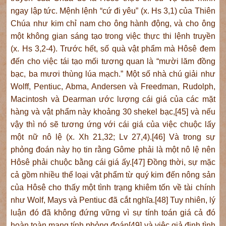
ngay lập tức. Mệnh lệnh “cứ đi yêu” (x. Hs 3,1) của Thiên
Chúa như kim chỉ nam cho ông hành động, và cho ông
một không gian sáng tạo trong việc thực thi lệnh truyền
(x. Hs 3,2-4). Trước hết, số quà vật phẩm mà Hôsê đem
đến cho việc tái tạo mối tương quan là “mười lăm đồng
bạc, ba mươi thùng lúa mạch.” Một số nhà chú giải như
Wolff, Pentiuc, Abma, Andersen và Freedman, Rudolph,
Macintosh và Dearman ước lượng cái giá của các mặt
hàng và vật phẩm này khoảng 30 shekel bạc,[45] và nếu
vậy thì nó sẽ tương ứng với cái giá của việc chuộc lấy
một nữ nô lệ (x. Xh 21,32; Lv 27,4).[46] Và trong sự
phỏng đoán này họ tin rằng Gôme phải là một nô lệ nên
Hôsê phải chuộc bằng cái giá ấy.[47] Đồng thời, sự mặc
cả gồm nhiều thể loại vật phẩm từ quý kim đến nông sản
của Hôsê cho thấy một tình trạng khiêm tốn về tài chính
như Wolf, Mays và Pentiuc đã cắt nghĩa.[48] Tuy nhiên, lý
luận đó đã không đứng vững vì sự tính toán giá cả đó
hoàn toàn mang tính phỏng đoán[49] và việc giả định tình