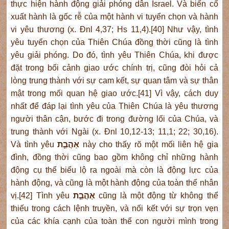
thực hiện hành động giải phóng dân Israel. Và biến cố
xuất hành là gốc rễ của một hành vi tuyển chọn và hành
vi yêu thương (x. Đnl 4,37; Hs 11,4).[40] Như vậy, tình
yêu tuyển chọn của Thiên Chúa đồng thời cũng là tình
yêu giải phóng. Do đó, tình yêu Thiên Chúa, khi được
đặt trong bối cảnh giao ước chính trị, cũng đòi hỏi cả
lòng trung thành với sự cam kết, sự quan tâm và sự thân
mật trong mối quan hệ giao ước.[41] Vì vậy, cách duy
nhất để đáp lại tình yêu của Thiên Chúa là yêu thương
người thân cận, bước đi trong đường lối của Chúa, và
trung thành với Ngài (x. Đnl 10,12-13; 11,1; 22; 30,16).
Và tình yêu
אַהֲבַ֤ת
này cho thấy rõ một mối liên hệ gia
đình, đồng thời cũng bao gồm không chỉ những hành
động cụ thể biểu lộ ra ngoài mà còn là động lực của
hành động, và cũng là một hành động của toàn thể nhân
vị.[42] Tình yêu
אַהֲבַ֤ת
cũng là một động từ không thể
thiếu trong cách lệnh truyền, và nối kết với sự trọn vẹn
của các khía cạnh của toàn thể con người mình trong