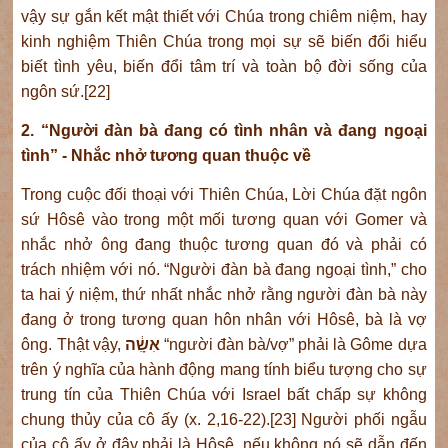
vậy sự gắn kết mật thiết với Chúa trong chiêm niệm, hay
kinh nghiệm Thiên Chúa trong mọi sự sẽ biến đổi hiểu
biết tình yêu, biến đổi tâm trí và toàn bộ đời sống của
ngôn sứ.[22]
2. “Người đàn bà đang có tình nhân và đang ngoại
tình” - Nhắc nhở tương quan thuộc về
Trong cuộc đối thoại với Thiên Chúa, Lời Chúa đặt ngôn
sứ Hôsê vào trong một mối tương quan với Gomer và
nhắc nhở ông đang thuộc tương quan đó và phải có
trách nhiệm với nó. “Người đàn bà đang ngoại tình,” cho
ta hai ý niệm, thứ nhất nhắc nhở rằng người đàn bà này
đang ở trong tương quan hôn nhân với Hôsê, bà là vợ
ông. Thật vậy,
אִשִָ֔ה
“người đàn bà/vợ” phải là Gôme dựa
trên ý nghĩa của hành động mang tính biểu tượng cho sự
trung tín của Thiên Chúa với Israel bất chấp sự không
chung thủy của cô ấy (x. 2,16-22).[23] Người phối ngẫu
của cô ấy ở đây phải là Hôsê, nếu không nó sẽ dẫn đến