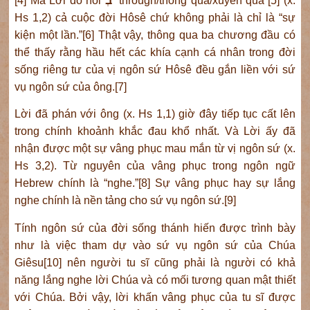
[4] Mà Lời đó nói
בְ
“through/thông qua/xuyên qua”[5] (x.
Hs 1,2) cả cuộc đời Hôsê chứ không phải là chỉ là “sự
kiện một lần.”[6] Thật vậy, thông qua ba chương đầu có
thể thấy rằng hầu hết các khía cạnh cá nhân trong đời
sống riêng tư của vị ngôn sứ Hôsê đều gắn liền với sứ
vụ ngôn sứ của ông.[7]
Lời đã phán với ông (x. Hs 1,1) giờ đây tiếp tục cất lên
trong chính khoảnh khắc đau khổ nhất. Và Lời ấy đã
nhận được một sự vâng phục mau mắn từ vị ngôn sứ (x.
Hs 3,2). Từ nguyên của vâng phục trong ngôn ngữ
Hebrew chính là “nghe.”[8] Sự vâng phục hay sự lắng
nghe chính là nền tảng cho sứ vụ ngôn sứ.[9]
Tính ngôn sứ của đời sống thánh hiến được trình bày
như là việc tham dự vào sứ vụ ngôn sứ của Chúa
Giêsu[10] nên người tu sĩ cũng phải là người có khả
năng lắng nghe lời Chúa và có mối tương quan mật thiết
với Chúa. Bởi vậy, lời khấn vâng phục của tu sĩ được