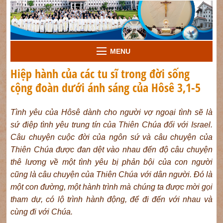
MENU
Hiệp hành của các tu sĩ trong đời sống
cộng đoàn dưới ánh sáng của Hôsê 3,1-5
Tình yêu của Hôsê dành cho người vợ ngoại tình sẽ là
sứ điệp tình yêu trung tín của Thiên Chúa đối với Israel.
Câu chuyện cuộc đời của ngôn sứ và câu chuyện của
Thiên Chúa được đan dệt vào nhau đến độ câu chuyện
thê lương về một tình yêu bị phản bội của con người
cũng là câu chuyện của Thiên Chúa với dân người. Đó là
một con đường, một hành trình mà chúng ta được mời gọi
tham dự, có lộ trình hành động, để đi đến với nhau và
cùng đi với Chúa.