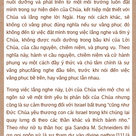
nuôi dưỡng và phát triển từ một môi trường luôn đặt
mình trong sự hiện diện của Chúa, kết hiệp mật thiết với
Chúa và lắng nghe lời Ngài. Hay nói cách khác, sẽ
không có vâng phục đúng nghĩa nếu sự vâng phục đó
không đến từ việc đặt mình trong việc lắng nghe và tìm ý
Chúa, không được nuôi dưỡng trong bầu khí của Lời
Chúa, của cầu nguyện, chiêm niệm, và phụng vụ. Theo
nghĩa này, hành vi cầu nguyện, chiêm niệm và cử hành
phụng vụ một cách đầy ý thức và chú tâm chính là sự
vâng phục/lắng nghe đầu tiên, trước khi nói đến việc
vâng phục bề trên, hay vâng phục lẫn nhau.
Trong việc lắng nghe này, Lời của Chúa vén mở cho vị
ngôn sứ về một tình yêu bị phản bội của Chúa nhưng
cũng là sự cảm thương đối với Israel bất trung “cũng như
Đức Chúa yêu thương con cái Israel trong khi chúng lại
quay lưng đi theo các thần khác và thích bánh nho.”
Theo như nữ tu thần học gia Sandra M. Schneiders thì
ơn gọi ngôn sứ là sự tham dự vào
divine pathos
,[11] là