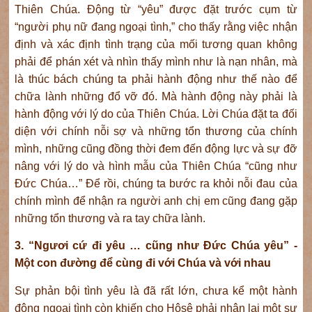
Thiên Chúa. Động từ “yêu” được đặt trước cụm từ
“người phụ nữ đang ngoại tình,” cho thấy rằng việc nhận
định và xác định tình trạng của mối tương quan không
phải để phán xét và nhìn thấy mình như là nạn nhân, mà
là thúc bách chúng ta phải hành động như thế nào để
chữa lành những đổ vỡ đó. Mà hành động này phải là
hành động với lý do của Thiên Chúa. Lời Chúa đặt ta đối
diện với chính nỗi sợ và những tổn thương của chính
mình, những cũng đồng thời đem đến động lực và sự đỡ
nâng với lý do và hình mẫu của Thiên Chúa “cũng như
Đức Chúa…” Để rồi, chúng ta bước ra khỏi nỗi đau của
chính mình để nhận ra người anh chị em cũng đang gặp
những tổn thương và ra tay chữa lành.
3. “Ngươi cứ đi yêu … cũng như Đức Chúa yêu” -
Một con đường để cùng đi với Chúa và với nhau
Sự phản bội tình yêu là đã rất lớn, chưa kể một hành
động ngoại tình còn khiến cho Hôsê phải nhận lại một sự