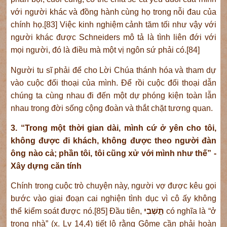
với người khác và đồng hành cùng họ trong nỗi đau của
chính họ.[83] Việc kinh nghiệm cảnh tăm tối như vậy với
người khác được Schneiders mô tả là tình liên đới với
mọi người, đó là điều mà một vị ngôn sứ phải có.[84]
Người tu sĩ phải để cho Lời Chúa thánh hóa và tham dự
vào cuộc đối thoại của mình. Để rồi cuộc đối thoại dẫn
chúng ta cùng nhau đi đến một dự phóng kiện toàn lẫn
nhau trong đời sống cộng đoàn và thắt chặt tương quan.
3. “Trong một thời gian dài, mình cứ ở yên cho tôi,
không được đi khách, không được theo người đàn
ông nào cả; phần tôi, tôi cũng xử với mình như thế” -
Xây dựng căn tính
Chính trong cuộc trò chuyện này, người vợ được kêu gọi
bước vào giai đoạn cai nghiện tình dục vì cô ấy không
thể kiểm soát được nó.[85] Đầu tiên,
תֵּ֣שְׁבִי
có nghĩa là “ở
trong nhà” (x. Lv 14,4) tiết lộ rằng Gôme cần phải hoàn