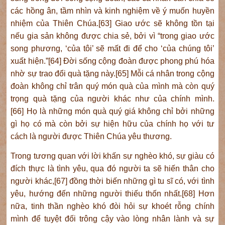
các hồng ân, tầm nhìn và kinh nghiệm về ý muốn huyền
nhiệm của Thiên Chúa.[63] Giao ước sẽ không tồn tại
nếu gia sản không được chia sẻ, bởi vì “trong giao ước
song phương, ‘của tôi’ sẽ mất đi để cho ‘của chúng tôi’
xuất hiện.”[64] Đời sống cộng đoàn được phong phú hóa
nhờ sự trao đổi quà tặng này.[65] Mỗi cá nhân trong cộng
đoàn không chỉ trân quý món quà của mình mà còn quý
trọng quà tặng của người khác như của chính mình.
[66] Họ là những món quà quý giá không chỉ bởi những
gì họ có mà còn bởi sự hiện hữu của chính họ với tư
cách là người được Thiên Chúa yêu thương.
Trong tương quan với lời khấn sự nghèo khó, sự giàu có
đích thực là tình yêu, qua đó người ta sẽ hiến thân cho
người khác,[67] đồng thời biến những gì tu sĩ có, với tình
yêu, hướng đến những người thiếu thốn nhất.[68] Hơn
nữa, tinh thần nghèo khó đòi hỏi sự khoét rỗng chính
mình để tuyệt đối trông cậy vào lòng nhân lành và sự