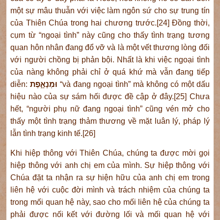
một sự mâu thuẫn với việc làm ngôn sứ cho sự trung tín
của Thiên Chúa trong hai chương trước.[24] Đồng thời,
cụm từ “ngoại tình” này cũng cho thấy tình trạng tương
quan hôn nhân đang đổ vỡ và là một vết thương lòng đối
với người chồng bị phản bội. Nhất là khi việc ngoại tình
của nàng không phải chỉ ở quá khứ mà vẫn đang tiếp
diễn:
וּמְנָאָ֑פֶת
“và đang ngoại tình” mà không có một dấu
hiệu nào của sự sám hối được đề cập ở đây.[25] Chưa
hết, “người phụ nữ đang ngoại tình” cũng vén mở cho
thấy một tình trạng thảm thương về mặt luân lý, pháp lý
lẫn tình trạng kinh tế.[26]
Khi hiệp thông với Thiên Chúa, chúng ta được mời gọi
hiệp thông với anh chị em của mình. Sự hiệp thông với
Chúa đặt ta nhận ra sự hiện hữu của anh chị em trong
liên hệ với cuộc đời mình và trách nhiệm của chúng ta
trong mối quan hệ này, sao cho mối liên hệ của chúng ta
phải được nối kết với đường lối và mối quan hệ với