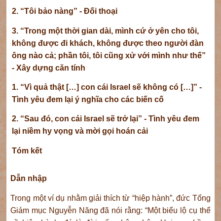
2. “Tôi bảo nàng” - Đối thoại
3. “Trong một thời gian dài, mình cứ ở yên cho tôi,
không được đi khách, không được theo người đàn
ông nào cả; phần tôi, tôi cũng xử với mình như thế”
- Xây dựng căn tính
1. “Vì quả thật […] con cái Israel sẽ không có […]” -
Tình yêu đem lại ý nghĩa cho các biến cố
2. “Sau đó, con cái Israel sẽ trở lại” - Tình yêu đem
lại niềm hy vọng và mời gọi hoán cải
Tóm kết
Dẫn nhập
Trong một ví dụ nhằm giải thích từ “hiệp hành”, đức Tổng
Giám mục Nguyễn Năng đã nói rằng: “Một biểu lộ cụ thể