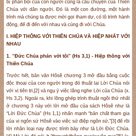
bị phản bội của con người cũng là câu chuyện của Thiên
Chúa với dân người. Đó là một con đường, một hành
trình mà chúng ta được mời gọi tham dự, có lộ trình hành
động, để đi đến với nhau và cùng đi với Chúa.
I. HIỆP THÔNG VỚI THIÊN CHÚA VÀ HIỆP NHẤT VỚI
NHAU
1. “Đức Chúa phán với tôi” (Hs 3,1) - Hiệp thông với
Thiên Chúa
Trước hết, bản văn Hôsê chương 3 mở đầu bằng cuộc
độc thoại của con người trong đó thuật lại Lời Chúa nói
với vị tiên tri,[2] và ngụ ý việc lắng nghe Lời của Chúa (x.
Hs 3,2). Ngoài ra, khi lồng ghép trình thuật ngôi thứ nhất
ở chương 3 này với lời mở đầu của sách Hôsê như là
“Lời Đức Chúa” (Hs 1,1) nhấn mạnh “bản chất tham gia
của vị ngôn sứ Hôsê vào việc sứ điệp ngôn sứ,”[3] để rồi
lời nhân loại nay được trình bày như là Lời Đức Chúa.