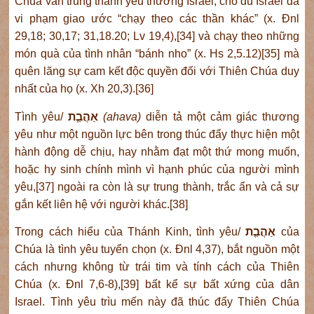
Chúa vẫn trung thành yêu thương Israel, cho dù Israel đã
vi phạm giao ước “chạy theo các thần khác” (x. Đnl
29,18; 30,17; 31,18.20; Lv 19,4),[34] và chạy theo những
món quà của tình nhân “bánh nho” (x. Hs 2,5.12)[35] mà
quên lãng sự cam kết độc quyền đối với Thiên Chúa duy
nhất của họ (x. Xh 20,3).[36]
Tình yêu/
אַהֲבַ֤ת
(ahava)
diễn tả một cảm giác thương
yêu như một nguồn lực bên trong thúc đẩy thực hiện một
hành động dễ chịu, hay nhằm đạt một thứ mong muốn,
hoặc hy sinh chính mình vì hạnh phúc của người mình
yêu,[37] ngoài ra còn là sự trung thành, trắc ẩn và cả sự
gắn kết liên hệ với người khác.[38]
Trong cách hiểu của Thánh Kinh, tình yêu/
אַהֲבַ֤ת
của
Chúa là tình yêu tuyển chọn (x. Đnl 4,37), bắt nguồn một
cách nhưng không từ trái tim và tính cách của Thiên
Chúa (x. Đnl 7,6-8),[39] bất kể sự bất xứng của dân
Israel. Tình yêu trìu mến này đã thúc đẩy Thiên Chúa