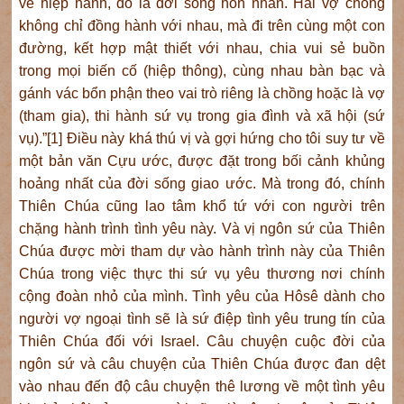
về hiệp hành, đó là đời sống hôn nhân. Hai vợ chồng
không chỉ đồng hành với nhau, mà đi trên cùng một con
đường, kết hợp mật thiết với nhau, chia vui sẻ buồn
trong mọi biến cố (hiệp thông), cùng nhau bàn bạc và
gánh vác bổn phận theo vai trò riêng là chồng hoặc là vợ
(tham gia), thi hành sứ vụ trong gia đình và xã hội (sứ
vụ).”[1] Điều này khá thú vị và gợi hứng cho tôi suy tư về
một bản văn Cựu ước, được đặt trong bối cảnh khủng
hoảng nhất của đời sống giao ước. Mà trong đó, chính
Thiên Chúa cũng lao tâm khổ tứ với con người trên
chặng hành trình tình yêu này. Và vị ngôn sứ của Thiên
Chúa được mời tham dự vào hành trình này của Thiên
Chúa trong việc thực thi sứ vụ yêu thương nơi chính
cộng đoàn nhỏ của mình. Tình yêu của Hôsê dành cho
người vợ ngoại tình sẽ là sứ điệp tình yêu trung tín của
Thiên Chúa đối với Israel. Câu chuyện cuộc đời của
ngôn sứ và câu chuyện của Thiên Chúa được đan dệt
vào nhau đến độ câu chuyện thê lương về một tình yêu