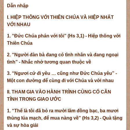
Dẫn nhập
I. HIỆP THÔNG VỚI THIÊN CHÚA VÀ HIỆP NHẤT
VỚI NHAU
1. “Đức Chúa phán với tôi” (Hs 3,1) - Hiệp thông với
Thiên Chúa
2. “Người đàn bà đang có tình nhân và đang ngoại
tình” - Nhắc nhở tương quan thuộc về
3. “Ngươi cứ đi yêu … cũng như Đức Chúa yêu” -
Một con đường để cùng đi với Chúa và với nhau
II. THAM GIA VÀO HÀNH TRÌNH CỦNG CỐ CĂN
TÍNH TRONG GIAO ƯỚC
1. “Thế là tôi đã bỏ ra mười lăm đồng bạc, ba mươi
thùng lúa mạch, để mua nàng về” (Hs 3,2) - Quà tặng
và sự hòa giải