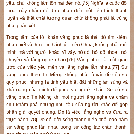
yêu, chứ không làm tổn hại đến nó.[75] Nghĩa là cuộc đối
thoại này nhằm để đưa nhau đến một tiến trình thanh
luyện và thắt chặt tương quan chứ không phải là trừng
phạt phán xét.
Trọng tâm của lời khấn vâng phục là thái độ tìm kiếm,
nhận biết và thực thi thánh ý Thiên Chúa, không phải một
mình mà với người khác. Vì vậy, nó đòi hỏi đối thoại, nói
chuyện và lắng nghe nhau.[76] Vâng phục là một giao
ước của việc yêu mến và lắng nghe lẫn nhau.[77] Sự
vâng phục theo Tin Mừng không phải là vấn đề của sự
quy phục, nhưng là tình yêu biết đặt những ân sủng và
khả năng của mình để phục vụ người khác. Sẽ có sự
vâng phục Tin Mừng khi một người lắng nghe và chăm
chú khám phá những nhu cầu của người khác để góp
phần giải quyết chúng. Đó là việc lắng nghe và đưa ra
thực hành.[78] Do đó, đời sống thánh hiến phải bao hàm
sự vâng phục lẫn nhau trong sự cộng tác chân thành,