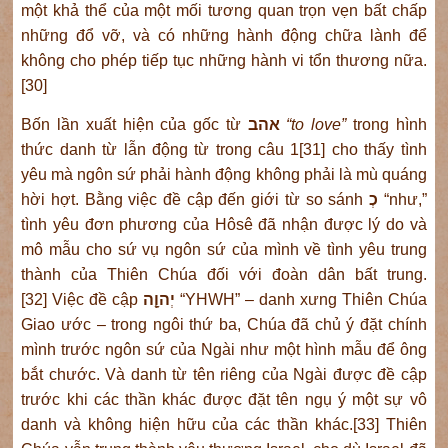
một khả thể của một mối tương quan trọn vẹn bất chấp
những đổ vỡ, và có những hành động chữa lành để
không cho phép tiếp tục những hành vi tổn thương nữa.
[30]
Bốn lần xuất hiện của gốc từ
אהב
“to love”
trong hình
thức danh từ lẫn động từ trong câu 1[31] cho thấy tình
yêu mà ngôn sứ phải hành động không phải là mù quáng
hời hợt. Bằng việc đề cập đến giới từ so sánh
כְ
“như,”
tình yêu đơn phương của Hôsê đã nhận được lý do và
mô mẫu cho sứ vụ ngôn sứ của mình về tình yêu trung
thành của Thiên Chúa đối với đoàn dân bất trung.
[32] Việc đề cập
יְהוָָ֛ה
“YHWH” – danh xưng Thiên Chúa
Giao ước – trong ngôi thứ ba, Chúa đã chủ ý đặt chính
mình trước ngôn sứ của Ngài như một hình mẫu để ông
bắt chước. Và danh từ tên riêng của Ngài được đề cập
trước khi các thần khác được đặt tên ngụ ý một sự vô
danh và không hiện hữu của các thần khác.[33] Thiên