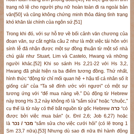
trạng nô lệ cho người phụ nữ hoàn toàn đi ra ngoài bản
văn[50] và cũng không chứng minh thỏa đáng tình trạng
khó khăn tài chính của ngôn sứ.[51]
Trong khi đó, với sự hỗ trợ về bối cảnh văn chương của
đoạn văn, sự cắt nghĩa câu 2 như là một việc tái hôn với
sính lễ đã nhận được một sự đồng thuận từ một số nhà
chú giải như Stuart
,
Lim và Castelo, Hwang và những
người khác.[52] Khi so sánh Hs 2,21-22 với Hs 3,2,
Hwang đã phát hiện ra ba điểm tương đồng. Thứ nhất,
hình thức “động từ chỉ mối quan hệ + hậu tố cá nhân số ít
giống cái” của “Ta sẽ đính ước với ngươi” có một sự
tương ứng với “để mua nàng về.” Dù động từ Hebrew
này trong Hs 3,2 này không rõ là “sắm sửa” hoặc “chuộc,”
cụ thể là từ này có thể bắt nguồn từ gốc Hebrew
כרה
“có
được bởi việc mua bán” (x. Đnl 2,6; Job 6,27) hoặc
là
מכר / נכר
“sắm sửa cho việc cưới hỏi” (có lẽ trong 1
Sm 23,7 nữa).[53] Nhưng dù sao đi nữa thì hành động