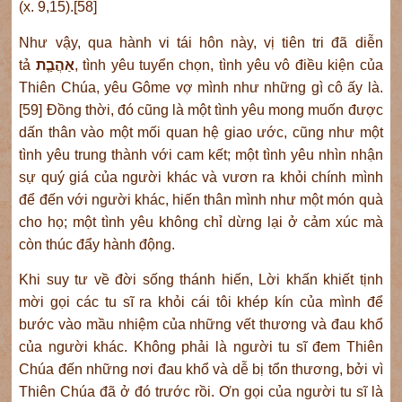
(x. 9,15).[58]
Như vậy, qua hành vi tái hôn này, vị tiên tri đã diễn
tả
אַהֲבַ֤ת
, tình yêu tuyển chọn, tình yêu vô điều kiện của
Thiên Chúa, yêu Gôme vợ mình như những gì cô ấy là.
[59] Đồng thời, đó cũng là một tình yêu mong muốn được
dấn thân vào một mối quan hệ giao ước, cũng như một
tình yêu trung thành với cam kết; một tình yêu nhìn nhận
sự quý giá của người khác và vươn ra khỏi chính mình
để đến với người khác, hiến thân mình như một món quà
cho họ; một tình yêu không chỉ dừng lại ở cảm xúc mà
còn thúc đẩy hành động.
Khi suy tư về đời sống thánh hiến, Lời khấn khiết tịnh
mời gọi các tu sĩ ra khỏi cái tôi khép kín của mình để
bước vào mầu nhiệm của những vết thương và đau khổ
của người khác. Không phải là người tu sĩ đem Thiên
Chúa đến những nơi đau khổ và dễ bị tổn thương, bởi vì
Thiên Chúa đã ở đó trước rồi. Ơn gọi của người tu sĩ là