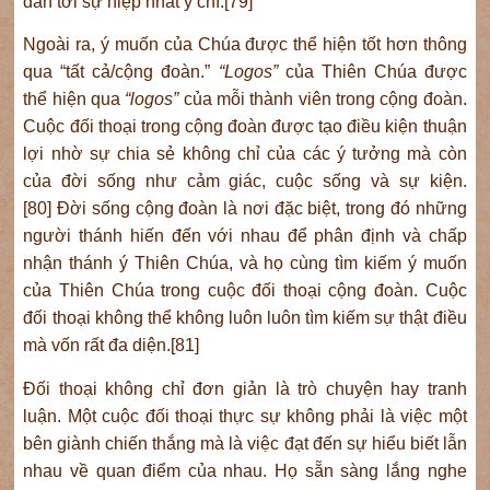
dẫn tới sự hiệp nhất ý chí.[79]
Ngoài ra, ý muốn của Chúa được thể hiện tốt hơn thông
qua “tất cả/cộng đoàn.”
“Logos”
của Thiên Chúa được
thể hiện qua
“logos”
của mỗi thành viên trong cộng đoàn.
Cuộc đối thoại trong cộng đoàn được tạo điều kiện thuận
lợi nhờ sự chia sẻ không chỉ của các ý tưởng mà còn
của đời sống như cảm giác, cuộc sống và sự kiện.
[80] Đời sống cộng đoàn là nơi đặc biệt, trong đó những
người thánh hiến đến với nhau để phân định và chấp
nhận thánh ý Thiên Chúa, và họ cùng tìm kiếm ý muốn
của Thiên Chúa trong cuộc đối thoại cộng đoàn. Cuộc
đối thoại không thể không luôn luôn tìm kiếm sự thật điều
mà vốn rất đa diện.[81]
Đối thoại không chỉ đơn giản là trò chuyện hay tranh
luận. Một cuộc đối thoại thực sự không phải là việc một
bên giành chiến thắng mà là việc đạt đến sự hiểu biết lẫn
nhau về quan điểm của nhau. Họ sẵn sàng lắng nghe