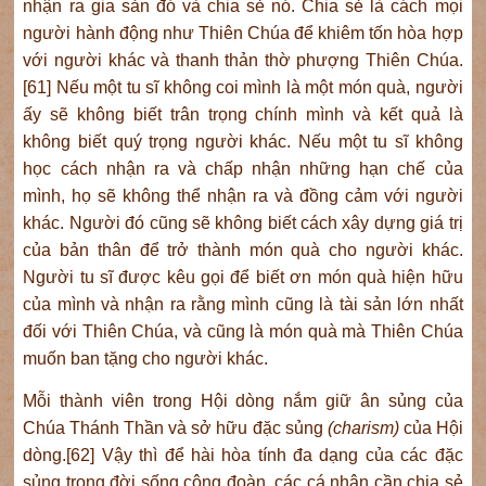
nhận ra gia sản đó và chia sẻ nó. Chia sẻ là cách mọi
người hành động như Thiên Chúa để khiêm tốn hòa hợp
với người khác và thanh thản thờ phượng Thiên Chúa.
[61] Nếu một tu sĩ không coi mình là một món quà, người
ấy sẽ không biết trân trọng chính mình và kết quả là
không biết quý trọng người khác. Nếu một tu sĩ không
học cách nhận ra và chấp nhận những hạn chế của
mình, họ sẽ không thể nhận ra và đồng cảm với người
khác. Người đó cũng sẽ không biết cách xây dựng giá trị
của bản thân để trở thành món quà cho người khác.
Người tu sĩ được kêu gọi để biết ơn món quà hiện hữu
của mình và nhận ra rằng mình cũng là tài sản lớn nhất
đối với Thiên Chúa, và cũng là món quà mà Thiên Chúa
muốn ban tặng cho người khác.
Mỗi thành viên trong Hội dòng nắm giữ ân sủng của
Chúa Thánh Thần và sở hữu đặc sủng
(charism)
của Hội
dòng.[62] Vậy thì để hài hòa tính đa dạng của các đặc
sủng trong đời sống cộng đoàn, các cá nhân cần chia sẻ