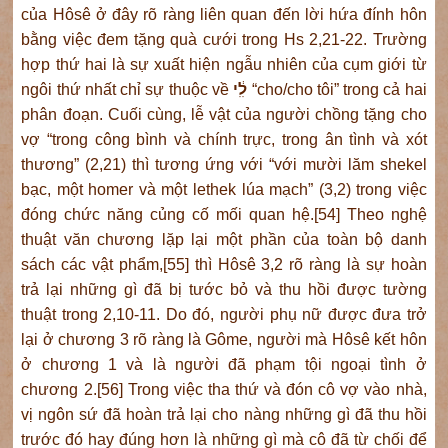
của Hôsê ở đây rõ ràng liên quan đến lời hứa đính hôn
bằng việc đem tặng quà cưới trong Hs 2,21-22. Trường
hợp thứ hai là sự xuất hiện ngẫu nhiên của cụm giới từ
ngôi thứ nhất chỉ sự thuộc về
לִִ֔י
“cho/cho tôi” trong cả hai
phân đoạn. Cuối cùng, lễ vật của người chồng tặng cho
vợ “trong công bình và chính trực, trong ân tình và xót
thương” (2,21) thì tương ứng với “với mười lăm shekel
bạc, một homer và một lethek lúa mạch” (3,2) trong việc
đóng chức năng củng cố mối quan hệ.[54] Theo nghệ
thuật văn chương lặp lại một phần của toàn bộ danh
sách các vật phẩm,[55] thì Hôsê 3,2 rõ ràng là sự hoàn
trả lại những gì đã bị tước bỏ và thu hồi được tường
thuật trong 2,10-11. Do đó, người phụ nữ được đưa trở
lại ở chương 3 rõ ràng là Gôme, người mà Hôsê kết hôn
ở chương 1 và là người đã phạm tội ngoại tình ở
chương 2.[56] Trong việc tha thứ và đón cô vợ vào nhà,
vị ngôn sứ đã hoàn trả lại cho nàng những gì đã thu hồi
trước đó hay đúng hơn là những gì mà cô đã từ chối để