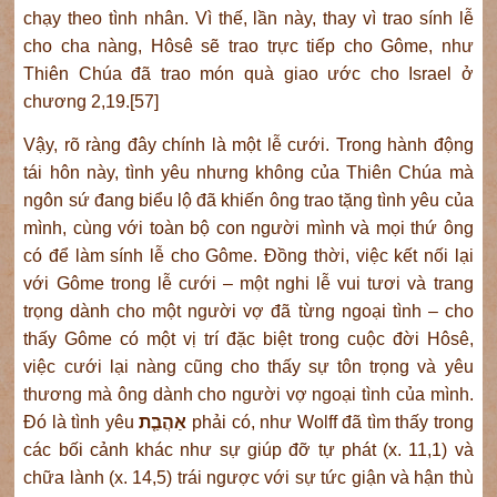
chạy theo tình nhân. Vì thế, lần này, thay vì trao sính lễ
cho cha nàng, Hôsê sẽ trao trực tiếp cho Gôme, như
Thiên Chúa đã trao món quà giao ước cho Israel ở
chương 2,19.[57]
Vậy, rõ ràng đây chính là một lễ cưới. Trong hành động
tái hôn này, tình yêu nhưng không của Thiên Chúa mà
ngôn sứ đang biểu lộ đã khiến ông trao tặng tình yêu của
mình, cùng với toàn bộ con người mình và mọi thứ ông
có để làm sính lễ cho Gôme. Đồng thời, việc kết nối lại
với Gôme trong lễ cưới – một nghi lễ vui tươi và trang
trọng dành cho một người vợ đã từng ngoại tình – cho
thấy Gôme có một vị trí đặc biệt trong cuộc đời Hôsê,
việc cưới lại nàng cũng cho thấy sự tôn trọng và yêu
thương mà ông dành cho người vợ ngoại tình của mình.
Đó là tình yêu
אַהֲבַ֤ת
phải có, như Wolff đã tìm thấy trong
các bối cảnh khác như sự giúp đỡ tự phát (x. 11,1) và
chữa lành (x. 14,5) trái ngược với sự tức giận và hận thù