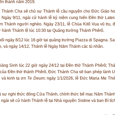
ển thánh năm 2019.
ức Thánh Cha sẽ chủ sự Thánh lễ cầu nguyện cho Đức Giáo h
Ngày 9/11, ngài cử hành lễ kỷ niệm cung hiến Đền thờ Latera
 Thánh người nghèo. Ngày 23/11, lễ Chúa Kitô Vua vũ trụ, đ
hành Thánh lễ lúc 10:30 tại Quảng trường Thánh Phêrô.
ối ngày 8/12 lúc 16 giờ tại quảng trường Piazza di Spagna. Sa
 và ngày 14/12, Thánh lễ Ngày Năm Thánh các tù nhân.
áng Sinh lúc 22 giờ ngày 24/12 tại Đền thờ Thánh Phêrô; Thá
ính của Đền thờ thánh Phêrô, Đức Thánh Cha sẽ ban phép lành
U
 và kinh tạ ơn
Te Deum
; ngày 1/1/2026, lễ Đức Maria Mẹ Thi
hủ sự nghi thức đóng Cửa Thánh, chính thức bế mạc Năm Thánh
 ngài sẽ cử hành Thánh lễ tại Nhà nguyện Sistine và ban Bí tíc