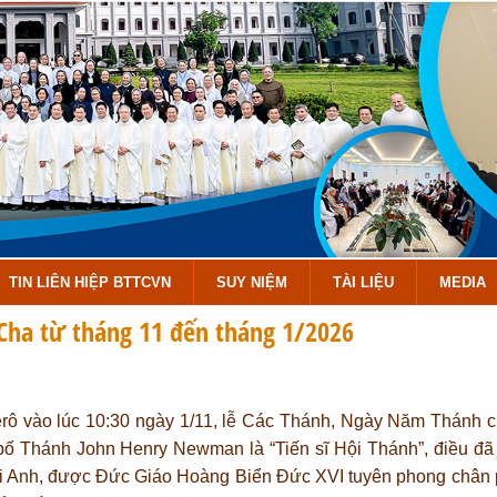
TIN LIÊN HIỆP BTTCVN
SUY NIỆM
TÀI LIỆU
MEDIA
Cha từ tháng 11 đến tháng 1/2026
êrô vào lúc 10:30 ngày 1/11, lễ Các Thánh, Ngày Năm Thánh c
bố Thánh John Henry Newman là “Tiến sĩ Hội Thánh”, điều đã
ời Anh, được Đức Giáo Hoàng Biển Đức XVI tuyên phong châ