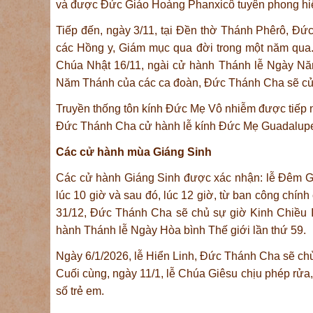
và được Đức Giáo Hoàng Phanxicô tuyên phong hi
Tiếp đến, ngày 3/11, tại Đền thờ Thánh Phêrô, Đ
các Hồng y, Giám mục qua đời trong một năm qua. 
Chúa Nhật 16/11, ngài cử hành Thánh lễ Ngày Năm
Năm Thánh của các ca đoàn, Đức Thánh Cha sẽ cử 
Truyền thống tôn kính Đức Mẹ Vô nhiễm được tiếp n
Đức Thánh Cha cử hành lễ kính Đức Mẹ Guadalupe,
Các cử hành mùa Giáng Sinh
Các cử hành Giáng Sinh được xác nhận: lễ Đêm Gi
lúc 10 giờ và sau đó, lúc 12 giờ, từ ban công ch
31/12, Đức Thánh Cha sẽ chủ sự giờ Kinh Chiều I
hành Thánh lễ Ngày Hòa bình Thế giới lần thứ 59.
Ngày 6/1/2026, lễ Hiển Linh, Đức Thánh Cha sẽ c
Cuối cùng, ngày 11/1, lễ Chúa Giêsu chịu phép rửa,
số trẻ em.