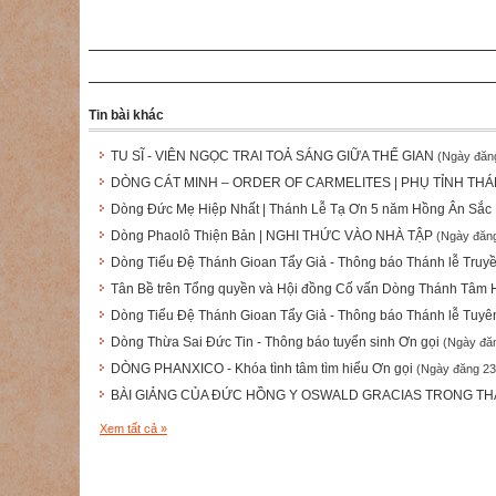
Tin bài khác
TU SĨ - VIÊN NGỌC TRAI TOẢ SÁNG GIỮA THẾ GIAN
(Ngày đăn
DÒNG CÁT MINH – ORDER OF CARMELITES | PHỤ TỈNH THÁ
Dòng Đức Mẹ Hiệp Nhất | Thánh Lễ Tạ Ơn 5 năm Hồng Ân Sắc 
Dòng Phaolô Thiện Bản | NGHI THỨC VÀO NHÀ TẬP
(Ngày đăng
Dòng Tiểu Đệ Thánh Gioan Tẩy Giả - Thông báo Thánh lễ Truy
Tân Bề trên Tổng quyền và Hội đồng Cố vấn Dòng Thánh Tâm
Dòng Tiểu Đệ Thánh Gioan Tẩy Giả - Thông báo Thánh lễ Tuyê
Dòng Thừa Sai Đức Tin - Thông báo tuyển sinh Ơn gọi
(Ngày đă
DÒNG PHANXICO - Khóa tình tâm tìm hiểu Ơn gọi
(Ngày đăng 23
BÀI GIẢNG CỦA ĐỨC HỒNG Y OSWALD GRACIAS TRONG THÁN
Xem tất cả »