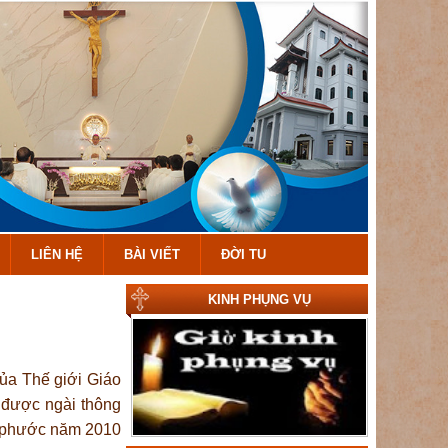
LIÊN HỆ
BÀI VIẾT
ĐỜI TU
KINH PHỤNG VỤ
ủa Thế giới Giáo
 được ngài thông
n phước năm 2010