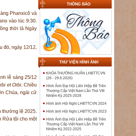
THÔNG BÁO
oàng Phanxicô và
no vào lúc 9:30.
ồng thời là Ngày
u đó, ngày 12/12,
THƯ VIỆN HÌNH ẢNH
KHÓA THƯỜNG HUẤN LHBTTCVN
nh lễ sáng 25/12
(26 - 29.6.2026)
rbi et Orbi
. Chiều
Hình Ảnh Đại Hội Liên Hiệp Bề Trên
Thượng Cấp Việt Nam Lần Thứ VIII
ên Chúa, ngài cử
Nhiệm Kỳ 2025-2028
Hình ảnh Hội Nghị LHBTTCVN 2024
 thường lệ 2025.
Hình ảnh Hội Nghị LHBTTCVN 2023
h Rửa tội cho một
Hình Ảnh Đại Hội Liên Hiệp Bề Trên
Thượng Cấp Việt Nam Lần Thứ VII
Nhiệm Kỳ 2022-2025