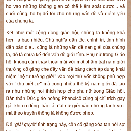
họ vào những không gian có thể kiểm soát được... và
cuối cùng, họ bị đổ lỗi cho những vấn đề và điểm yếu
của chúng ta.
Xét như một cộng đồng giáo hội, chúng ta không khá
hơn là bao nhiêu. Chủ nghĩa dân tộc, chính trị, tình hình
dân bản địa… cũng là những vấn đề nan giải của chúng
ta, đó là chưa kể đến vấn đề giới tính. Phụ nữ trong Giáo
hội không cảm thấy thoải mái với một phẩm trật nam giới
thường cố gắng che đậy vấn đề bằng cách áp dụng khái
niệm "hệ tư tưởng giới" vào mọi thứ vốn không phù hợp
với "khu biệt cư" mà trong nhiều thế kỷ nam giới đã tạo
ra như những nơi thích hợp cho phụ nữ trong Giáo hội.
Bản thân Đức giáo hoàng Phanxicô cũng bị chỉ trích gay
gắt khi có động thái cắt đặt nữ giới vào những lãnh vực
mà theo truyền thống là không được phép.
Để “
giải quyết”
tình trạng này, cần cố gắng xóa tan nỗi sợ