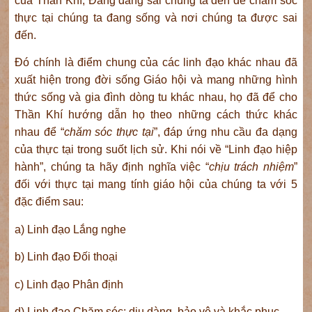
của Thần Khí, Đấng đang sai chúng ta đến để chăm sóc
thực tại chúng ta đang sống và nơi chúng ta được sai
đến.
Đó chính là điểm chung của các linh đạo khác nhau đã
xuất hiện trong đời sống Giáo hội và mang những hình
thức sống và gia đình dòng tu khác nhau, họ đã để cho
Thần Khí hướng dẫn họ theo những cách thức khác
nhau để “
chăm sóc thực tại
”, đáp ứng nhu cầu đa dạng
của thực tại trong suốt lịch sử. Khi nói về “Linh đạo hiệp
hành”, chúng ta hãy định nghĩa việc “
chịu trách nhiệm
”
đối với thực tại mang tính giáo hội của chúng ta với 5
đặc điểm sau:
a) Linh đạo Lắng nghe
b) Linh đạo Đối thoại
c) Linh đạo Phân định
d) Linh đạo Chăm sóc: dịu dàng, bảo vệ và khắc phục