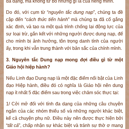
đa dạng, mà không từ bỏ những gì là của riêng mình.
Do đó, với cụm từ “
nguyên tắc dung nạp
”, chúng ta đề
cập đến “
cách thức tiến hành
” mà chúng ta đã cố gắng
xác định, và tạo ra một quá trình chống lại động lực của
sự loại trừ, gắn kết với những người được dung nạp, để
cho mình bị ảnh hưởng, tôn trọng danh tính của người
ấy, trong khi vẫn trung thành với bản sắc của chính mình.
3. Nguyên tắc Dung nạp mong đợi điều gì từ một
Giáo hội hiệp hành?
Nếu Linh đạo Dung nạp là một đặc điểm nổi bật của Linh
đạo Hiệp hành, điều đó có nghĩa là Giáo hội nên dung
nạp ít nhất 5 đặc điểm sau trong việc chăm sóc thực tại:
1/ Cởi mở đối với tính đa dạng của những câu chuyện
ngắn của các nhóm thiểu số và những người khác biệt,
kể cả chuyện phụ nữ. Điều này nên được thực hiện bởi
“
tất cả
”, chấp nhận sự khác biệt và tránh sự thờ ơ mang