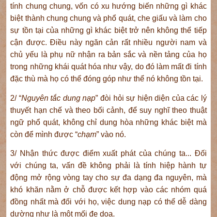
tính chung chung, vốn có xu hướng biến những gì khác
biệt thành chung chung và phổ quát, che giấu và làm cho
sự tồn tại của những gì khác biệt trở nên không thể tiếp
cận được. Điều này ngăn cản rất nhiều người nam và
chủ yếu là phụ nữ nhận ra bản sắc và nền tảng của họ
trong những khái quát hóa như vậy, do đó làm mất đi tính
đặc thù mà họ có thể đóng góp như thể nó không tồn tại.
2/ “
Nguyên tắc dung nạp
” đòi hỏi sự hiện diện của các lý
thuyết hạn chế và theo bối cảnh, để suy nghĩ theo thuật
ngữ phổ quát, không chỉ dung hòa những khác biệt mà
còn để mình được “
chạm
” vào nó.
3/ Nhận thức được điểm xuất phát của chúng ta... Đối
với chúng ta, vấn đề không phải là tính hiệp hành tự
động mở rộng vòng tay cho sự đa dạng đa nguyên, mà
khó khăn nằm ở chỗ được kết hợp vào các nhóm quá
đồng nhất mà đối với họ, việc dung nạp có thể dễ dàng
dường như là một mối đe dọa.