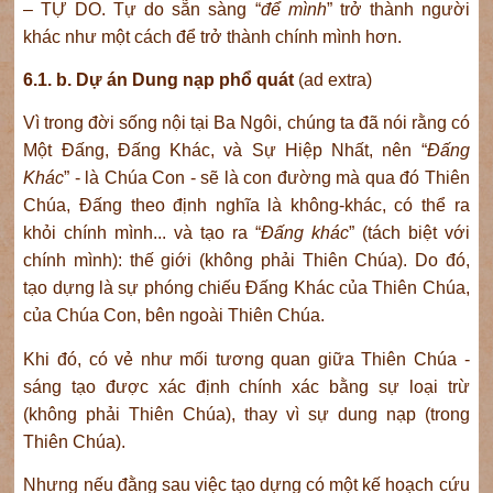
– TỰ DO. Tự do sẵn sàng “
để mình
” trở thành người
khác như một cách để trở thành chính mình hơn.
6.1. b.
Dự án Dung nạp phổ quát
(ad extra)
Vì trong đời sống nội tại Ba Ngôi, chúng ta đã nói rằng có
Một Đấng, Đấng Khác, và Sự Hiệp Nhất, nên “
Đấng
Khác
” - là Chúa Con - sẽ là con đường mà qua đó Thiên
Chúa, Đấng theo định nghĩa là không-khác, có thể ra
khỏi chính mình... và tạo ra “
Đấng khác
” (tách biệt với
chính mình): thế giới (không phải Thiên Chúa). Do đó,
tạo dựng là sự phóng chiếu Đấng Khác của Thiên Chúa,
của Chúa Con, bên ngoài Thiên Chúa.
Khi đó, có vẻ như mối tương quan giữa Thiên Chúa -
sáng tạo được xác định chính xác bằng sự loại trừ
(không phải Thiên Chúa), thay vì sự dung nạp (trong
Thiên Chúa).
Nhưng nếu đằng sau việc tạo dựng có một kế hoạch cứu