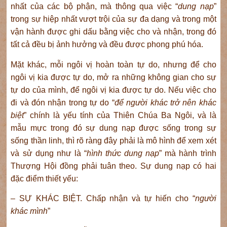
nhất của các bộ phận, mà thông qua việc “
dung nạp
”
trong sự hiệp nhất vượt trội của sự đa dạng và trong một
vận hành được ghi dấu bằng việc cho và nhận, trong đó
tất cả đều bị ảnh hưởng và đều được phong phú hóa.
Mặt khác, mỗi ngôi vị hoàn toàn tự do, nhưng để cho
ngôi vị kia được tự do, mở ra những không gian cho sự
tự do của mình, để ngôi vị kia được tự do. Nếu việc cho
đi và đón nhận trong tự do “
để người khác trở nên khác
biệt
” chính là yếu tính của Thiên Chúa Ba Ngôi, và là
mẫu mực trong đó sự dung nạp được sống trong sự
sống thần linh, thì rõ ràng đây phải là mô hình để xem xét
và sử dụng như là “
hình thức dung nạp
” mà hành trình
Thượng Hội đồng phải tuân theo. Sự dung nạp có hai
đặc điểm thiết yếu:
– SỰ KHÁC BIỆT. Chấp nhận và tự hiến cho “
người
khác mình
”