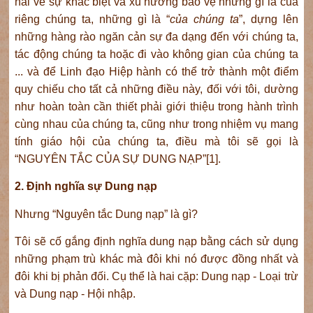
hãi về sự khác biệt và xu hướng bảo vệ những gì là của
riêng chúng ta, những gì là “
của chúng ta
”, dựng lên
những hàng rào ngăn cản sự đa dạng đến với chúng ta,
tác động chúng ta hoặc đi vào không gian của chúng ta
... và để Linh đạo Hiệp hành có thể trở thành một điểm
quy chiếu cho tất cả những điều này, đối với tôi, dường
như hoàn toàn cần thiết phải giới thiệu trong hành trình
cùng nhau của chúng ta, cũng như trong nhiệm vụ mang
tính giáo hội của chúng ta, điều mà tôi sẽ gọi là
“NGUYÊN TẮC CỦA SỰ DUNG NẠP”[1].
2. Định nghĩa sự Dung nạp
Nhưng “Nguyên tắc Dung nạp” là gì?
Tôi sẽ cố gắng định nghĩa dung nạp bằng cách sử dụng
những phạm trù khác mà đôi khi nó được đồng nhất và
đôi khi bị phản đối. Cụ thể là hai cặp: Dung nạp - Loại trừ
và Dung nạp - Hội nhập.