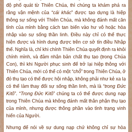
độ phổ quát từ Thiên Chúa, thì chúng ta khám phá ra
rằng vận mệnh của “
cái khác
” được tạo dựng là hiệp
thông sự sống với Thiên Chúa, mà không đánh mất căn
tính của mình bằng cách tan biến vào hư vô hoặc hòa
nhập vào sự sống thần linh. Điều này chỉ có thể thực
hiện được và hình dung được trên cơ sở tín điều Nhập
thể. Nghĩa là, chỉ khi chính Thiên Chúa quyết định ra khỏi
chính mình, và đảm nhận bản chất thụ tạo (trong Chúa
Con), thì khi Người phục sinh để trở lại hiệp thông với
Thiên Chúa, mới có thể có một “
chỗ
” trong Thiên Chúa, ở
đó thụ tạo có thể được hội nhập, không phải như kẻ xa lạ
có thể làm thay đổi sự sống thần linh, mà là “
trong Đức
Kitô
”. “
Trong Đức Kitô
” chúng ta có thể được dung nạp
trong Thiên Chúa mà không đánh mất thân phận thụ tạo
của mình, nhưng được thông phần vào tình trạng vinh
hiển của Người.
Nhưng để nói về sự dung nạp chứ không chỉ sự hòa