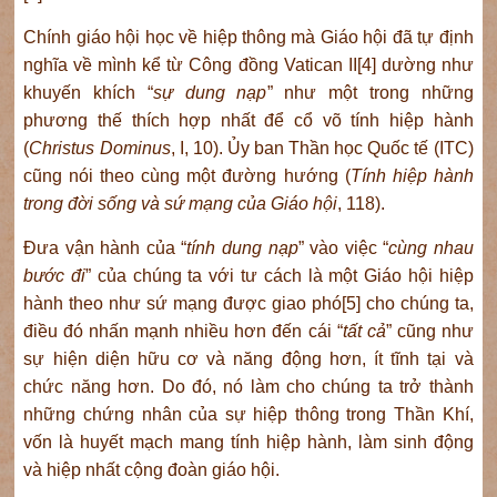
Chính giáo hội học về hiệp thông mà Giáo hội đã tự định
nghĩa về mình kể từ Công đồng Vatican II[4] dường như
khuyến khích “
sự dung nạp
” như một trong những
phương thế thích hợp nhất để cổ võ tính hiệp hành
(
Christus Dominus
, I, 10). Ủy ban Thần học Quốc tế (ITC)
cũng nói theo cùng một đường hướng (
Tính hiệp hành
trong đời sống và sứ mạng của Giáo hội
, 118).
Đưa vận hành của “
tính dung nạp
” vào việc “
cùng nhau
bước đi
” của chúng ta với tư cách là một Giáo hội hiệp
hành theo như sứ mạng được giao phó[5] cho chúng ta,
điều đó nhấn mạnh nhiều hơn đến cái “
tất cả
” cũng như
sự hiện diện hữu cơ và năng động hơn, ít tĩnh tại và
chức năng hơn. Do đó, nó làm cho chúng ta trở thành
những chứng nhân của sự hiệp thông trong Thần Khí,
vốn là huyết mạch mang tính hiệp hành, làm sinh động
và hiệp nhất cộng đoàn giáo hội.