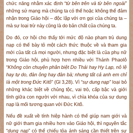
chức năng nhằm xác định “
từ bên trên và từ bên ngoài
”
những sứ mạng mà chúng ta có thể hoặc không thể đảm
nhận trong Giáo hội – độc lập với ơn gọi của chúng ta –
mà sự loại trừ này cũng là do bản chất của chúng ta.
Do đó, cơ hội cho thấy tới mức độ nào phạm trù dung
nạp có thể bày tỏ một cách thức thuộc về và tham gia
mới của tất cả mọi người, nhưng đặc biệt là của phụ nữ
trong Giáo hội, phù hợp hơn nhiều với Thánh Phaolô
“
Không còn chuyện phân biệt Do Thái hay Hy Lạp, nô lệ
hay tự do, đàn ông hay đàn bà; nhưng tất cả anh em chỉ
là một trong Ðức Kitô
” (Gl 3,28). Vì “
sự dung nạp”
loại bỏ
những khác biệt về chủng tộc, vai trò, cấp bậc và giới
tính giữa con người với nhau, vì chìa khóa của sự dung
nạp là mối tương quan với Đức Kitô.
Nếu đề xuất về tính hiệp hành có thể giúp nam giới và
nữ giới tham gia nhiều hơn vào Giáo hội, thì nguyên tắc
“
dung nạp
” có thể chiếu tỏa ánh sáng cần thiết trên sự