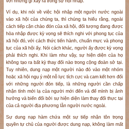
với những gì xảy ra trong sự hội nhập.
Ví dụ, khi nói về việc hội nhập một người nước ngoài
vào xã hội của chúng ta, thì chúng ta hiểu rằng, ngoài
cách tiếp cận chào đón của xã hội, đối tượng đang được
hòa nhập được kỳ vọng sẽ thích nghi với phong tục của
xã hội đó, với cách thức tiến hành, chuẩn mực và phong
tục của xã hội ấy. Nói cách khác, người ấy được kỳ vọng
phải thích nghi. Khi làm như vậy, sự hiện diện của họ
không tạo ra bất kỳ thay đổi nào trong cộng đoàn sở tại.
Tuy nhiên, dung nạp một người nào đó vào một nhóm
hoặc xã hội ngụ ý một nỗ lực tích cực và cam kết hơn đối
với những người đón tiếp, là những người cần chấp
nhận tính mới lạ của người mới đến và để mình bị ảnh
hưởng và biến đổi bởi sự hiện diện làm thay đổi thực tại
của cả người địa phương lẫn người nước ngoài.
Sự dung nạp hàm chứa một sự tiếp nhận tôn trọng
quyền tự chủ của người được dung nạp, không làm mất