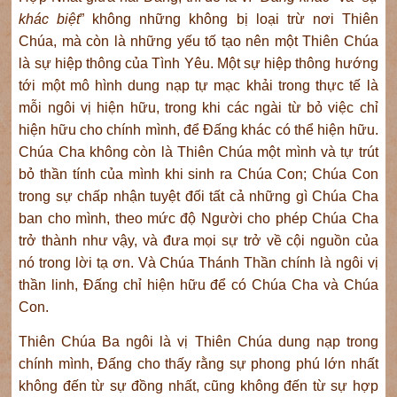
khác biệt
” không những không bị loại trừ nơi Thiên
Chúa, mà còn là những yếu tố tạo nên một Thiên Chúa
là sự hiệp thông của Tình Yêu. Một sự hiệp thông hướng
tới một mô hình dung nạp tự mạc khải trong thực tế là
mỗi ngôi vị hiện hữu, trong khi các ngài từ bỏ việc chỉ
hiện hữu cho chính mình, để Đấng khác có thể hiện hữu.
Chúa Cha không còn là Thiên Chúa một mình và tự trút
bỏ thần tính của mình khi sinh ra Chúa Con; Chúa Con
trong sự chấp nhận tuyệt đối tất cả những gì Chúa Cha
ban cho mình, theo mức độ Người cho phép Chúa Cha
trở thành như vậy, và đưa mọi sự trở về cội nguồn của
nó trong lời tạ ơn. Và Chúa Thánh Thần chính là ngôi vị
thần linh, Đấng chỉ hiện hữu để có Chúa Cha và Chúa
Con.
Thiên Chúa Ba ngôi là vị Thiên Chúa dung nạp trong
chính mình, Đấng cho thấy rằng sự phong phú lớn nhất
không đến từ sự đồng nhất, cũng không đến từ sự hợp