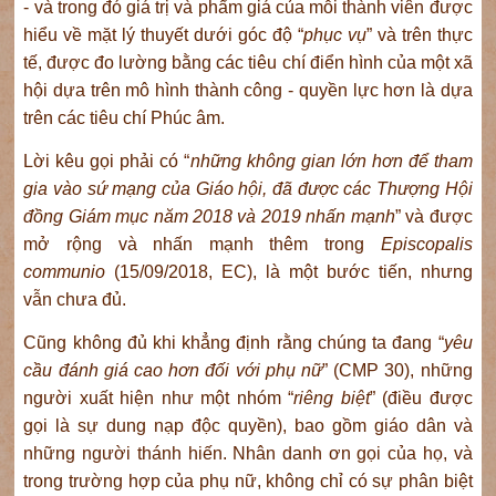
- và trong đó giá trị và phẩm giá của mỗi thành viên được
hiểu về mặt lý thuyết dưới góc độ “
phục vụ
” và trên thực
tế, được đo lường bằng các tiêu chí điển hình của một xã
hội dựa trên mô hình thành công - quyền lực hơn là dựa
trên các tiêu chí Phúc âm.
Lời kêu gọi phải có “
những không gian lớn hơn để tham
gia vào sứ mạng của Giáo hội, đã được các Thượng Hội
đồng Giám mục năm 2018 và 2019
nhấn mạnh
” và được
mở rộng và nhấn mạnh thêm trong
Episcopalis
communio
(15/09/2018, EC), là một bước tiến, nhưng
vẫn chưa đủ.
Cũng không đủ khi khẳng định rằng chúng ta đang “
yêu
cầu đánh giá cao hơn đối với phụ nữ
” (CMP 30), những
người xuất hiện như một nhóm “
riêng biệt
” (điều được
gọi là sự dung nạp độc quyền), bao gồm giáo dân và
những người thánh hiến. Nhân danh ơn gọi của họ, và
trong trường hợp của phụ nữ, không chỉ có sự phân biệt