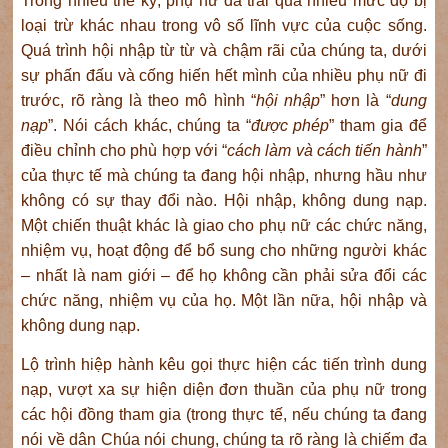
Trong nhiều thế kỷ, phụ nữ đã trải qua nhiều mức độ bị
loại trừ khác nhau trong vô số lĩnh vực của cuộc sống.
Quá trình hội nhập từ từ và chậm rãi của chúng ta, dưới
sự phấn đấu và cống hiến hết mình của nhiều phụ nữ đi
trước, rõ ràng là theo mô hình “
hội nhập
” hơn là “
dung
nạp
”. Nói cách khác, chúng ta “
được phép
” tham gia để
điều chỉnh cho phù hợp với “
cách làm và cách tiến hành
”
của thực tế mà chúng ta đang hội nhập, nhưng hầu như
không có sự thay đổi nào. Hội nhập, không dung nạp.
Một chiến thuật khác là giao cho phụ nữ các chức năng,
nhiệm vụ, hoạt động để bổ sung cho những người khác
– nhất là nam giới – để họ không cần phải sửa đổi các
chức năng, nhiệm vụ của họ. Một lần nữa, hội nhập và
không dung nạp.
Lộ trình hiệp hành kêu gọi thực hiện các tiến trình dung
nạp, vượt xa sự hiện diện đơn thuần của phụ nữ trong
các hội đồng tham gia (trong thực tế, nếu chúng ta đang
nói về dân Chúa nói chung, chúng ta rõ ràng là chiếm đa