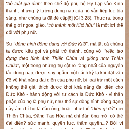
“
bộ luật gia đình
” theo chế độ phụ hệ Hy Lạp vào Kinh
thánh, nhưng lý tưởng dung nạp của nó vẫn tiếp tục tỏa
sáng, như chúng ta đã đề cập[6] (Gl 3,28). Thực ra, trong
thế giới ngoại giáo, “
trở thành một Kitô hữu
” là một lợi thế
đối với phụ nữ.
Sự “
đồng hình đồng dạng với Đức Kitô
”, mà tất cả chúng
ta được kêu gọi và phải trở thành, cùng với “
việc tạo
dựng theo hình ảnh Thiên Chúa và giống như Thiên
Chúa
”, một trong những trụ cột rõ ràng nhất của nguyên
tắc dung nạp, được suy ngẫm một cách kỳ lạ khi đặt vấn
đề về khả năng đại diện của phụ nữ, bị loại trừ một cách
không thể giải thích được khỏi khả năng đại diện cho
Đức Kitô - hành động với tư cách là Đức Kitô - vì thân
phận của họ là phụ nữ, như thể sự đồng hình đồng dạng
này ám chỉ họ là đàn ông, hoặc như thể “
điều gì đó
” nơi
Thiên Chúa, Đấng Tạo Hóa mà chỉ đàn ông mới có thể
đại diện? sức mạnh, quyền lực, thẩm quyền...? Bởi vì