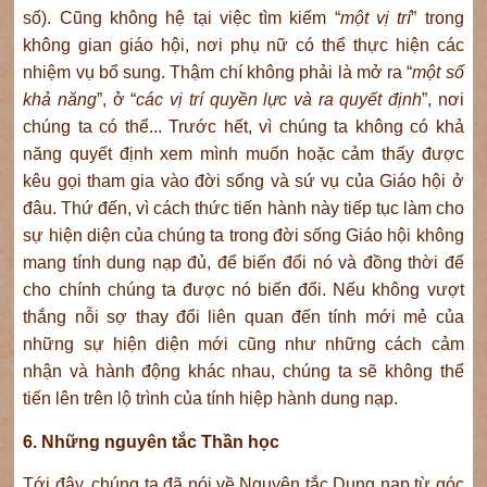
số). Cũng không hệ tại việc tìm kiếm “
một vị trí
” trong
không gian giáo hội, nơi phụ nữ có thể thực hiện các
nhiệm vụ bổ sung. Thậm chí không phải là mở ra “
một số
khả năng
”, ở “
các vị trí quyền lực và ra quyết định
”, nơi
chúng ta có thể... Trước hết, vì chúng ta không có khả
năng quyết định xem mình muốn hoặc cảm thấy được
kêu gọi tham gia vào đời sống và sứ vụ của Giáo hội ở
đâu. Thứ đến, vì cách thức tiến hành này tiếp tục làm cho
sự hiện diện của chúng ta trong đời sống Giáo hội không
mang tính dung nạp đủ, để biến đổi nó và đồng thời để
cho chính chúng ta được nó biến đổi. Nếu không vượt
thắng nỗi sợ thay đổi liên quan đến tính mới mẻ của
những sự hiện diện mới cũng như những cách cảm
nhận và hành động khác nhau, chúng ta sẽ không thể
tiến lên trên lộ trình của tính hiệp hành dung nạp.
6. Những nguyên tắc Thần học
Tới đây, chúng ta đã nói về Nguyên tắc Dung nạp từ góc