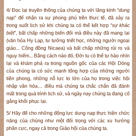
4/ Đọc lại truyền thống của chúng ta với lăng kính “
dung
nạp
” để nhận ra sự phong phú trên thực tế, đã xảy ra
trong suốt lịch sử khi chúng ta có thể kết hợp “
sự khác
biệt
”, bất chấp những biến đổi mà điều này đã mang lại
(văn hóa Hy Lạp, tư tưởng triết học, những người ngoại
giáo... Công đồng Nicaea) và bất chấp những rủi ro và
nguy hiểm... Bằng cách nào đó, Đời tu có thể tự hào nhìn
lại và khám phá ra trong nguồn gốc của các Hội Dòng
của chúng ta có sức mạnh tổng hợp của những người
tiên phong, những nỗ lực to lớn của họ trong việc hội
nhập văn hóa… điều mà chúng ta chắc chắn đã đánh
mất trong quá trình lịch sử, và ngày nay chúng ta đang cố
gắng khôi phục lại.
5/ Hãy để cho những động lực dung nạp thực hiện chức
năng của chúng như một đối trọng với các xu hướng
phân cực, ngay cả trong Giáo hội của chúng ta.