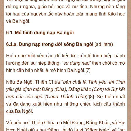
độ ngữ nghĩa, giáo hội học và nữ tính. Nhưng nền tảng
tối hậu của nguyên tắc này hoàn toàn mang tính Kitô học
và Ba Ngôi.
6.1.
Mô hình dung nạp Ba ngôi
6.1.a.
Dung nạp trong đời sống Ba ngôi
(ad intra)
Hiểu như một yêu cầu để tiến tới trên lộ trình hiệp hành
hướng đến sự hiệp thông, “
sự dung nạp
” then chốt có mô
hình căn bản nhất là mô hình Ba Ngôi.[7]
Nếu Ba Ngôi Thiên Chúa “
bản chất là Tình yêu, thì Tình
yêu giả định một Đấng (Cha), Đấng khác (Con) và Sự kết
hợp của các ngài (Chúa Thánh Thần
)”[8]. Sự hiệp nhất
và đa dạng xuất hiện như những chiều kích cấu thành
của Ba Ngôi.
Và nếu nơi Thiên Chúa có Một Đấng, Đấng Khác, và Sự
Hợp Nhất giữa hai Đấng, thì đó là vì “
Đấng khác
” và “
sự