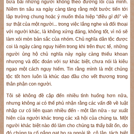
bừa bãi những người không theo đường lối của mình.
Niềm tin sâu xa ngày càng tăng rằng một bước tiến tới
lập trường chung hoặc ý muốn thỏa hiệp “
điều gì đó
” về
sự thật của một người... trong việc lắng nghe và đối thoại
với người khác, là không xứng đáng, không tốt, vì nó sẽ
làm xói mòn bản sắc của nhóm. Chủ nghĩa dân tộc được
coi là ngày càng nguy hiểm trong khi trên thực tế, những
người ủng hộ chủ nghĩa này ngày càng thiếu khoan
nhượng và độc đoán với sự khác biệt, chưa nói là kiêu
ngạo một cách nguy hiểm. Tin rằng mình là một chủng
tộc tốt hơn luôn là khúc dạo đầu cho vết thương trong
thân phận con người.
Tôi sẽ không đề cập đến nhiều tình huống hơn nữa,
nhưng không ai có thể phủ nhận rằng các vấn đề về luật
nhập cư có liên quan nhiều đến - một lần nữa - sự xuất
hiện của người khác trong các xã hội của chúng ta. Một
người khác biệt nào đó làm cho chúng ta thấy bất ổn, do
đó chúng ta cố gắng gạt họ ra ngoài lề, cô lập, tách biệt