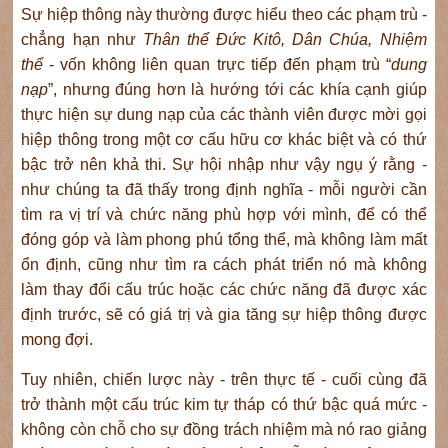
Sự hiệp thông này thường được hiểu theo các phạm trù -
chẳng hạn như
Thân thể Đức Kitô, Dân Chúa, Nhiệm
thể
- vốn không liên quan trực tiếp đến phạm trù “
dung
nạp
”, nhưng đúng hơn là hướng tới các khía cạnh giúp
thực hiện sự dung nạp của các thành viên được mời gọi
hiệp thông trong một cơ cấu hữu cơ khác biệt và có thứ
bậc trở nên khả thi. Sự hội nhập như vậy ngụ ý rằng -
như chúng ta đã thấy trong định nghĩa - mỗi người cần
tìm ra vị trí và chức năng phù hợp với mình, để có thể
đóng góp và làm phong phú tổng thể, mà không làm mất
ổn định, cũng như tìm ra cách phát triển nó mà không
làm thay đổi cấu trúc hoặc các chức năng đã được xác
định trước, sẽ có giá trị và gia tăng sự hiệp thông được
mong đợi.
Tuy nhiên, chiến lược này - trên thực tế - cuối cùng đã
trở thành một cấu trúc kim tự tháp có thứ bậc quá mức -
không còn chỗ cho sự đồng trách nhiệm mà nó rao giảng