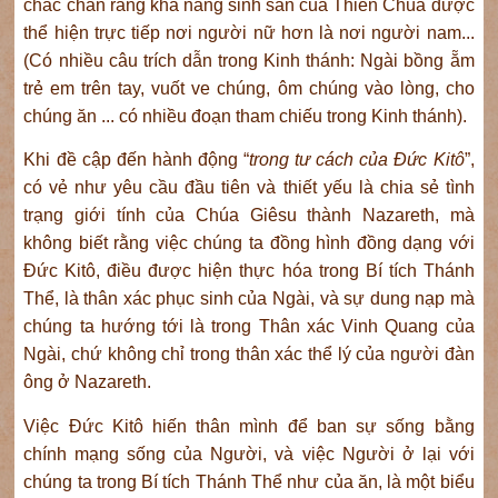
chắc chắn rằng khả năng sinh sản của Thiên Chúa được
thể hiện trực tiếp nơi người nữ hơn là nơi người nam...
(Có nhiều câu trích dẫn trong Kinh thánh: Ngài bồng ẵm
trẻ em trên tay, vuốt ve chúng, ôm chúng vào lòng, cho
chúng ăn ... có nhiều đoạn tham chiếu trong Kinh thánh).
Khi đề cập đến hành động “
trong tư cách của Đức Kitô
”,
có vẻ như yêu cầu đầu tiên và thiết yếu là chia sẻ tình
trạng giới tính của Chúa Giêsu thành Nazareth, mà
không biết rằng việc chúng ta đồng hình đồng dạng với
Đức Kitô, điều được hiện thực hóa trong Bí tích Thánh
Thể, là thân xác phục sinh của Ngài, và sự dung nạp mà
chúng ta hướng tới là trong Thân xác Vinh Quang của
Ngài, chứ không chỉ trong thân xác thể lý của người đàn
ông ở Nazareth.
Việc Đức Kitô hiến thân mình để ban sự sống bằng
chính mạng sống của Người, và việc Người ở lại với
chúng ta trong Bí tích Thánh Thể như của ăn, là một biểu