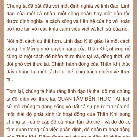
Chúng ta đã bắt đầu với một định nghĩa về linh đạo. Linh
đạo của một cá nhân, một cộng đoàn hay một dân tộc
được định nghĩa là cách sống và liên hệ của họ với toàn
bộ thực tại, với các khía cạnh siêu việt và lịch sử của nó.
Nói một cách cụ thể hơn, Linh đạo Kitô giáo là một cách
sống Tin Mừng nhờ quyền năng của Thần Khí, nhưng nó
cũng là một cách để nhận thức thực tại và, đồng thời, để
đối phó với thực tại. Chính hành động của Thần Khí thúc
đẩy chúng ta, một cách cụ thể, chịu trách nhiệm về thực
tại.
Tóm lại, chúng ta hiểu rằng linh đạo là thái độ mà chúng
ta đối diện với thực tại, QUAN TÂM ĐẾN THỰC TẠI, lịch
sử mà chúng ta đang sống với tất cả sự phức tạp của nó,
một thái độ phát sinh từ hoạt động của Thần Khí trong
chúng ta - cả ở cấp độ cá nhân lẫn tập thể - và do đó có
tầm quan trọng của việc phân định, để nhận ra hoạt động