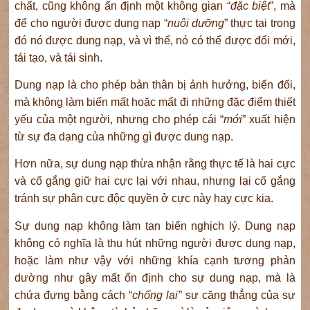
chất, cũng không ấn định một không gian “
đặc biệt
”, mà
để cho người được dung nạp “
nuôi dưỡng
” thực tại trong
đó nó được dung nạp, và vì thế, nó có thể được đổi mới,
tái tạo, và tái sinh.
Dung nạp là cho phép bản thân bị ảnh hưởng, biến đổi,
mà không làm biến mất hoặc mất đi những đặc điểm thiết
yếu của một người, nhưng cho phép cái “
mới
” xuất hiện
từ sự đa dạng của những gì được dung nạp.
Hơn nữa, sự dung nạp thừa nhận rằng thực tế là hai cực
và cố gắng giữ hai cực lại với nhau, nhưng lại cố gắng
tránh sự phân cực độc quyền ở cực này hay cực kia.
Sự dung nạp không làm tan biến nghịch lý. Dung nạp
không có nghĩa là thu hút những người được dung nạp,
hoặc làm như vậy với những khía cạnh tương phản
dường như gây mất ổn định cho sự dung nạp, mà là
chứa đựng bằng cách “
chống lại
” sự căng thẳng của sự