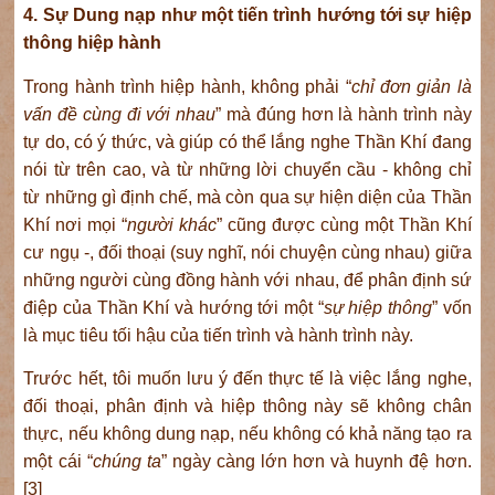
4. Sự Dung nạp như một tiến trình hướng tới sự hiệp
thông hiệp hành
Trong hành trình hiệp hành, không phải “
chỉ đơn giản là
vấn đề cùng đi với nhau
” mà đúng hơn là hành trình này
tự do, có ý thức, và giúp có thể lắng nghe Thần Khí đang
nói từ trên cao, và từ những lời chuyển cầu - không chỉ
từ những gì định chế, mà còn qua sự hiện diện của Thần
Khí nơi mọi “
người khác
” cũng được cùng một Thần Khí
cư ngụ -, đối thoại (suy nghĩ, nói chuyện cùng nhau) giữa
những người cùng đồng hành với nhau, để phân định sứ
điệp của Thần Khí và hướng tới một “
sự hiệp thông
” vốn
là mục tiêu tối hậu của tiến trình và hành trình này.
Trước hết, tôi muốn lưu ý đến thực tế là việc lắng nghe,
đối thoại, phân định và hiệp thông này sẽ không chân
thực, nếu không dung nạp, nếu không có khả năng tạo ra
một cái “
chúng ta
” ngày càng lớn hơn và huynh đệ hơn.
[3]