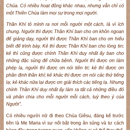
Chúa. Có nhiều hoạt động khác nhau, nhưng vẫn chỉ có
một Thiên Chúa làm mọi sự trong mọi người.
Thần Khí tỏ mình ra nơi mỗi người một cách, là vì ích
chung. Người thì được Thần Khí ban cho ơn khôn ngoan
để giảng dạy, người thì được Thần Khí ban cho ơn hiểu
biết để trình bày. Kẻ thì được Thần Khí ban cho lòng tin;
kẻ thì cũng được chính Thần Khí duy nhất ấy ban cho
những đặc sủng để chữa bệnh. Người thì được ơn làm
phép lạ, người thì được ơn nói tiên tri; kẻ thì được ơn
phân định thần khí; kẻ khác thì được ơn nói các thứ tiếng
lạ; kẻ khác nữa lại được ơn giải thích các tiếng lạ. Nhưng
chính Thần Khí duy nhất ấy làm ra tất cả những điều đó
và phân chia cho mỗi người mỗi cách, tuỳ theo ý của
Người”.
Có nhiều người nữ đi theo Chúa Giêsu, đáng kể trước
tiên là Mẹ Maria vì sự nổi bật trong ân sủng và tư cách