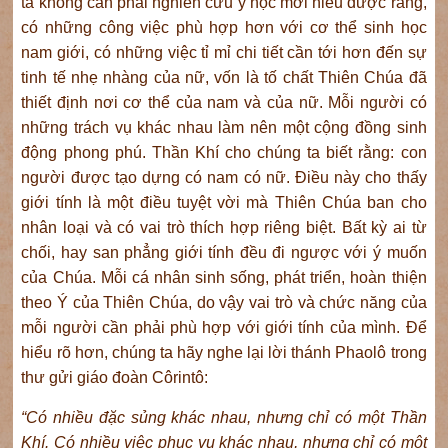
ta không cần phải nghiên cứu y học mới hiểu được rằng,
có những công việc phù hợp hơn với cơ thể sinh học
nam giới, có những việc tỉ mỉ chi tiết cần tới hơn đến sự
tinh tế nhẹ nhàng của nữ, vốn là tố chất Thiên Chúa đã
thiết định nơi cơ thể của nam và của nữ. Mỗi người có
những trách vụ khác nhau làm nên một cộng đồng sinh
động phong phú. Thần Khí cho chúng ta biết rằng: con
người được tạo dựng có nam có nữ. Điều này cho thấy
giới tính là một điều tuyệt vời mà Thiên Chúa ban cho
nhân loại và có vai trò thích hợp riêng biệt. Bất kỳ ai từ
chối, hay san phẳng giới tính đều đi ngược với ý muốn
của Chúa. Mỗi cá nhân sinh sống, phát triển, hoàn thiện
theo Ý của Thiên Chúa, do vậy vai trò và chức năng của
mỗi người cần phải phù hợp với giới tính của mình. Để
hiểu rõ hơn, chúng ta hãy nghe lại lời thánh Phaolô trong
thư gửi giáo đoàn Côrintô:
“Có nhiều đặc sủng khác nhau, nhưng chỉ có một Thần
Khí. Có nhiều việc phục vụ khác nhau, nhưng chỉ có một