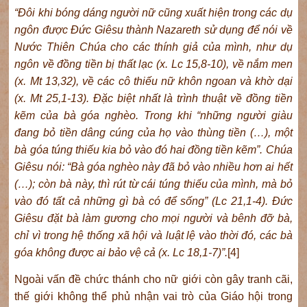
“Đôi khi bóng dáng người nữ cũng xuất hiện trong các dụ
ngôn được Đức Giêsu thành Nazareth sử dụng để nói về
Nước Thiên Chúa cho các thính giả của mình, như dụ
ngôn về đồng tiền bị thất lạc (x. Lc 15,8-10), về nắm men
(x. Mt 13,32), về các cô thiếu nữ khôn ngoan và khờ dại
(x. Mt 25,1-13). Đặc biệt nhất là trình thuật về đồng tiền
kẽm của bà góa nghèo. Trong khi “những người giàu
đang bỏ tiền dâng cúng của họ vào thùng tiền (…), một
bà góa túng thiếu kia bỏ vào đó hai đồng tiền kẽm”. Chúa
Giêsu nói: “Bà góa nghèo này đã bỏ vào nhiều hơn ai hết
(…); còn bà này, thì rút từ cái túng thiếu của mình, mà bỏ
vào đó tất cả những gì bà có để sống” (Lc 21,1-4). Đức
Giêsu đặt bà làm gương cho mọi người và bênh đỡ bà,
chỉ vì trong hệ thống xã hội và luật lệ vào thời đó, các bà
góa không được ai bảo vệ cả (x. Lc 18,1-7)”.
[4]
Ngoài vấn đề chức thánh cho nữ giới còn gây tranh cãi,
thế giới không thể phủ nhận vai trò của Giáo hội trong