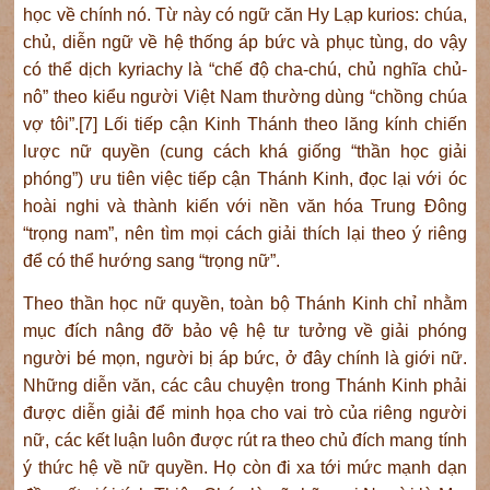
học về chính nó. Từ này có ngữ căn Hy Lạp kurios: chúa,
chủ, diễn ngữ về hệ thống áp bức và phục tùng, do vậy
có thể dịch kyriachy là “chế độ cha-chú, chủ nghĩa chủ-
nô” theo kiểu người Việt Nam thường dùng “chồng chúa
vợ tôi”.[7] Lối tiếp cận Kinh Thánh theo lăng kính chiến
lược nữ quyền (cung cách khá giống “thần học giải
phóng”) ưu tiên việc tiếp cận Thánh Kinh, đọc lại với óc
hoài nghi và thành kiến với nền văn hóa Trung Đông
“trọng nam”, nên tìm mọi cách giải thích lại theo ý riêng
để có thể hướng sang “trọng nữ”.
Theo thần học nữ quyền, toàn bộ Thánh Kinh chỉ nhằm
mục đích nâng đỡ bảo vệ hệ tư tưởng về giải phóng
người bé mọn, người bị áp bức, ở đây chính là giới nữ.
Những diễn văn, các câu chuyện trong Thánh Kinh phải
được diễn giải để minh họa cho vai trò của riêng người
nữ, các kết luận luôn được rút ra theo chủ đích mang tính
ý thức hệ về nữ quyền. Họ còn đi xa tới mức mạnh dạn