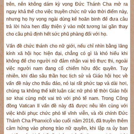
trên, nên không dám kỳ vọng Đức Thánh Cha mở ra
ngay khả thể cho việc truyền chức nữ vào thời điểm này,
nhưng họ hy vọng ngài dùng kế hoãn binh để đưa câu
trả lời hứa hẹn đầy thiện ý vào một tương lai gần thay
cho câu phủ định hết sức phũ phàng đối với họ.
Vấn đề chức thánh cho nữ giới, nếu chỉ nhìn bằng lăng
kính xã hội học hiện đại, chẳng có gì là khó hiểu khi
không để cho người nữ đảm nhận vai trò thực thi, ngoài
việc người nam đang cố chiếm hữu độc quyền. Tuy
nhiên, khi đào sâu thần học lịch sử và Giáo hội học về
vấn đề này cho thấu đáo, nó lại rất phức tạp và dài hơi,
chúng ta không thể kết luận các nữ phó tế thời Giáo hội
sơ khai cùng một vai trò với phó tế nam. Trong Công
đồng Vatican II vấn đề này đã được nêu lên cùng với
việc khôi phục chức phó tế vĩnh viễn, và rồi chính Đức
Thánh Cha Phanxicô vào cuối năm 2016, đã truyền thêm
cảm hứng vào phong trào nữ quyền, khi lập ra ủy ban