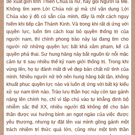
đề xuất giới tính Thiên Chúa là nữ, hãy gọi Người là Mẹ.
Không tìm xem Lời Chúa nói gì mà chỉ vận dụng Lời
Chúa vào ý đồ có sẵn của mình, đây là một cách nguy
hiểm khi tiếp cận Thánh Kinh. Và trong khi rất dị ứng với
quyền lực, luôn tìm cách loại bỏ quyền thống trị của
người nam, thì chính phong trào này lại đang tìm cho
người nữ những quyền lực bất khả xâm phạm, kể cả
quyền phá thai. Sự hung hăng này bắt nguồn từ nỗi mặc
cảm tự ti sau nhiều thế kỷ nam giới thống trị. Trong khi
vùng lên, họ tự đánh mất đi vẻ đẹp bản chất nữ tính của
mình. Nhiều người nữ trở nên hung hăng bất tận, không
khuất phục quyền lực nào và luôn dị ứng với bất kỳ kiểu
xử sự nam tính nào. Trào lưu thần học này còn tạo gánh
nặng lên chính họ, chỉ vì tập chú vào tự khẳng định bộ
nhiễm sắc thể XX, nhiều người đã không để cho bản
thân được vui hưởng bình an ngọt ngào của việc được
yêu thương, nhưng tự đặt lên vai mình gồng gánh một
trách nhiệm trí thức quá lớn, cũng như một tinh thần