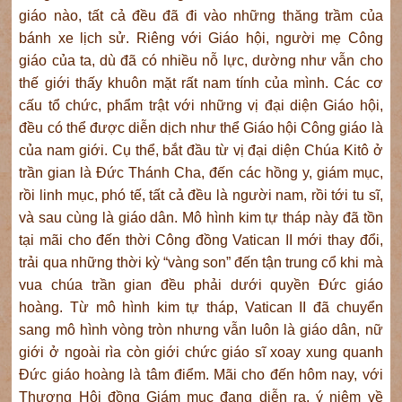
giáo nào, tất cả đều đã đi vào những thăng trầm của
bánh xe lịch sử. Riêng với Giáo hội, người mẹ Công
giáo của ta, dù đã có nhiều nỗ lực, dường như vẫn cho
thế giới thấy khuôn mặt rất nam tính của mình. Các cơ
cấu tổ chức, phẩm trật với những vị đại diện Giáo hội,
đều có thể được diễn dịch như thể Giáo hội Công giáo là
của nam giới. Cụ thể, bắt đầu từ vị đại diện Chúa Kitô ở
trần gian là Đức Thánh Cha, đến các hồng y, giám mục,
rồi linh mục, phó tế, tất cả đều là người nam, rồi tới tu sĩ,
và sau cùng là giáo dân. Mô hình kim tự tháp này đã tồn
tại mãi cho đến thời Công đồng Vatican II mới thay đổi,
trải qua những thời kỳ “vàng son” đến tận trung cổ khi mà
vua chúa trần gian đều phải dưới quyền Đức giáo
hoàng. Từ mô hình kim tự tháp, Vatican II đã chuyển
sang mô hình vòng tròn nhưng vẫn luôn là giáo dân, nữ
giới ở ngoài rìa còn giới chức giáo sĩ xoay xung quanh
Đức giáo hoàng là tâm điểm. Mãi cho đến hôm nay, với
Thượng Hội đồng Giám mục đang diễn ra, ý niệm về