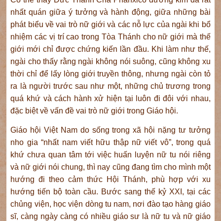
nhất quán giữa ý tưởng và hành động, giữa những bài
phát biểu về vai trò nữ giới và các nỗ lực của ngài khi bổ
nhiệm các vị trí cao trong Tòa Thánh cho nữ giới mà thế
giới mới chỉ được chứng kiến lần đầu. Khi làm như thế,
ngài cho thấy rằng ngài không nói suông, cũng không xu
thời chỉ để lấy lòng giới truyền thông, nhưng ngài còn tỏ
ra là người trước sau như một, những chủ trương trong
quá khứ và cách hành xử hiện tại luôn đi đôi với nhau,
đặc biệt về vấn đề vai trò nữ giới trong Giáo hội.
Giáo hội Việt Nam do sống trong xã hội nặng tư tưởng
nho gia “nhất nam viết hữu thập nữ viết vô”, trong quá
khứ chưa quan tâm tới việc huấn luyện nữ tu nói riêng
và nữ giới nói chung, thì nay cũng đang tìm cho mình một
hướng đi theo cảm thức Hội Thánh, phù hợp với xu
hướng tiến bộ toàn cầu. Bước sang thế kỷ XXI, tại các
chủng viện, học viện dòng tu nam, nơi đào tạo hàng giáo
sĩ, càng ngày càng có nhiều giáo sư là nữ tu và nữ giáo