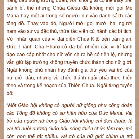
hàng đầu trong tương quan, vốn không ai có thể thay thế,
sánh bì, thế nhưng Chúa Giêsu đã không mời gọi Mẹ
Maria hay một ai trong số người nữ vào danh sách các
tông đồ. Thay vào đó, Người mời gọi mười hai người
nam vào sứ vụ đặc thù, thừa tác viên cử hành các bí tích.
Với nhãn quan của vị đại diện Chúa Kitô trên trần gian,
Đức Thánh Cha Phanxicô đã bổ nhiệm các vị trí lãnh
đạo cao cấp nhất cho nữ vốn chưa hề có tiền lệ, nhưng
vẫn giữ lập trường không truyền chức thánh cho nữ giới.
Ngài không phủ nhận hay đánh giá thứ yếu vai trò của
nữ giới đâu, nhưng về chức thánh ngài phải thực hiện
theo và trong kế hoạch của Thiên Chúa. Ngài từng tuyên
bố:
“
Một Giáo hội không có người nữ giống như cộng đoàn
các Tông đồ không có sự hiện hữu của Đức Maria. Vai
trò của người nữ trong Giáo hội không chỉ đơn thuần là
vai trò nuôi dưỡng Giáo hội, sống thiên chức làm mẹ, mà
còn hơn thế rất nhiều: vai trò của nữ giới chính là trở