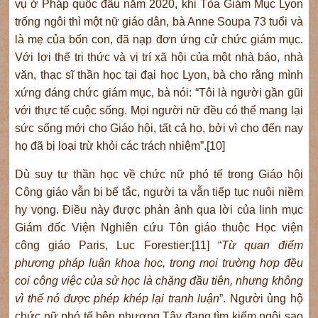
vụ ở Pháp quốc đầu năm 2020, khi Tòa Giám Mục Lyon
trống ngôi thì một nữ giáo dân, bà Anne Soupa 73 tuổi và
là mẹ của bốn con, đã nạp đơn ứng cử chức giám mục.
Với lợi thế tri thức và vị trí xã hội của một nhà báo, nhà
văn, thạc sĩ thần học tại đại học Lyon, bà cho rằng mình
xứng đáng chức giám mục, bà nói: “Tôi là người gần gũi
với thực tế cuộc sống. Mọi người nữ đều có thể mang lại
sức sống mới cho Giáo hội, tất cả họ, bởi vì cho đến nay
họ đã bị loại trừ khỏi các trách nhiệm”.[10]
Dù suy tư thần học về chức nữ phó tế trong Giáo hội
Công giáo vẫn bị bế tắc, người ta vẫn tiếp tục nuôi niềm
hy vọng. Điều này được phản ảnh qua lời của linh mục
Giám đốc Viện Nghiên cứu Tôn giáo thuộc Học viện
công giáo Paris, Luc Forestier:[11] “
Từ quan điểm
phương pháp luận khoa học, trong mọi trường hợp đều
coi công việc của sử học là chặng đầu tiên, nhưng không
vì thế nó được phép khép lại tranh luận
”. Người ủng hộ
chức nữ phó tế bên phương Tây đang tìm kiếm ngôi sao