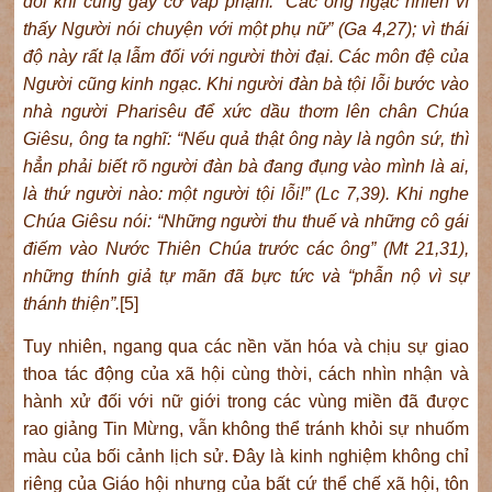
đôi khi cũng gây cớ vấp phạm: “Các ông ngạc nhiên vì
thấy Người nói chuyện với một phụ nữ” (Ga 4,27); vì thái
độ này rất lạ lẫm đối với người thời đại. Các môn đệ của
Người cũng kinh ngạc. Khi người đàn bà tội lỗi bước vào
nhà người Pharisêu để xức dầu thơm lên chân Chúa
Giêsu, ông ta nghĩ: “Nếu quả thật ông này là ngôn sứ, thì
hẳn phải biết rõ người đàn bà đang đụng vào mình là ai,
là thứ người nào: một người tội lỗi!” (Lc 7,39). Khi nghe
Chúa Giêsu nói: “Những người thu thuế và những cô gái
điếm vào Nước Thiên Chúa trước các ông” (Mt 21,31),
những thính giả tự mãn đã bực tức và “phẫn nộ vì sự
thánh thiện”.
[5]
Tuy nhiên, ngang qua các nền văn hóa và chịu sự giao
thoa tác động của xã hội cùng thời, cách nhìn nhận và
hành xử đối với nữ giới trong các vùng miền đã được
rao giảng Tin Mừng, vẫn không thể tránh khỏi sự nhuốm
màu của bối cảnh lịch sử. Đây là kinh nghiệm không chỉ
riêng của Giáo hội nhưng của bất cứ thể chế xã hội, tôn