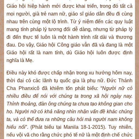
Giáo hội hiệp hành mới được khai triển, trong đó tất cả
mọi người, già trẻ nam nữ, giáo sĩ giáo dân đều đi cùng
nhau trên cùng một lộ trình. Từ ý niệm đến các quy luật
mang tính pháp lý tương đối dễ dàng, nhưng từ pháp lý
đi đến thực tế luôn là một hành trình rất dài và thương
đau. Do vậy, Giáo hội Công giáo vẫn đã và đang là một
Giáo hội rất là nam tính, dù Giáo hội luôn được định
nghĩa là Mẹ.
Điều này khó được chấp nhận trong xu hướng hôm nay,
thời đại có các lãnh tụ quốc gia là phụ nữ. Đức Thánh
Cha Phanxicô đã khiêm tốn phát biểu: “
Người nữ có
nhiều điều để nói với chúng ta trong xã hội ngày nay.
Thỉnh thoảng, đàn ông chúng ta chưa tạo không gian cho
họ. Người nữ có khả năng nhìn nhận vấn đề khác chúng
ta, và có thể đưa ra những câu hỏi mà người nam không
hiểu nổi
”. (Phát biểu tại Manila 18-1-2015). Tuy nhiên,
nếu vội vã cho rằng chức phó tế nữ là một định chế chức