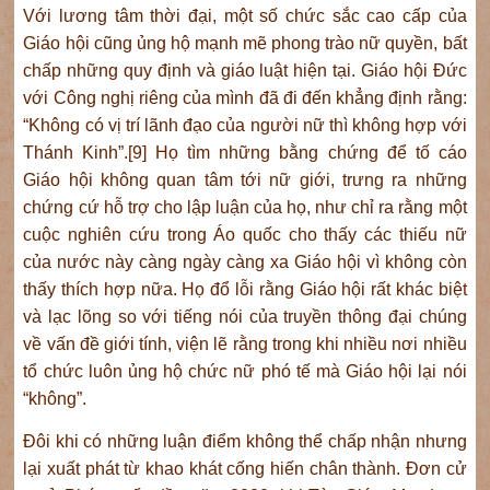
Với lương tâm thời đại, một số chức sắc cao cấp của
Giáo hội cũng ủng hộ mạnh mẽ phong trào nữ quyền, bất
chấp những quy định và giáo luật hiện tại. Giáo hội Đức
với Công nghị riêng của mình đã đi đến khẳng định rằng:
“Không có vị trí lãnh đạo của người nữ thì không hợp với
Thánh Kinh”.[9] Họ tìm những bằng chứng để tố cáo
Giáo hội không quan tâm tới nữ giới, trưng ra những
chứng cứ hỗ trợ cho lập luận của họ, như chỉ ra rằng một
cuộc nghiên cứu trong Áo quốc cho thấy các thiếu nữ
của nước này càng ngày càng xa Giáo hội vì không còn
thấy thích hợp nữa. Họ đổ lỗi rằng Giáo hội rất khác biệt
và lạc lõng so với tiếng nói của truyền thông đại chúng
về vấn đề giới tính, viện lẽ rằng trong khi nhiều nơi nhiều
tổ chức luôn ủng hộ chức nữ phó tế mà Giáo hội lại nói
“không”.
Đôi khi có những luận điểm không thể chấp nhận nhưng
lại xuất phát từ khao khát cống hiến chân thành. Đơn cử