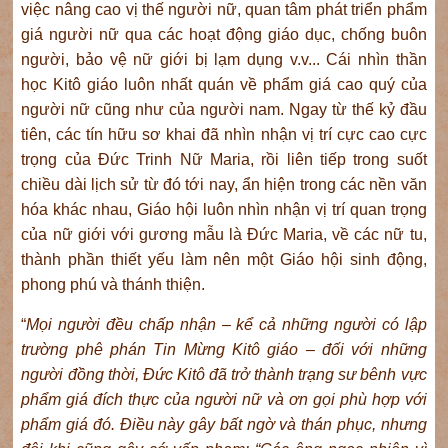
việc nâng cao vị thế người nữ, quan tâm phát triển phẩm
giá người nữ qua các hoạt động giáo dục, chống buôn
người, bảo vệ nữ giới bị lạm dụng v.v... Cái nhìn thần
học Kitô giáo luôn nhất quán về phẩm giá cao quý của
người nữ cũng như của người nam. Ngay từ thế kỷ đầu
tiên, các tín hữu sơ khai đã nhìn nhận vị trí cực cao cực
trọng của Đức Trinh Nữ Maria, rồi liên tiếp trong suốt
chiều dài lịch sử từ đó tới nay, ẩn hiện trong các nền văn
hóa khác nhau, Giáo hội luôn nhìn nhận vị trí quan trọng
của nữ giới với gương mẫu là Đức Maria, về các nữ tu,
thành phần thiết yếu làm nên một Giáo hội sinh động,
phong phú và thánh thiện.
“
Mọi người đều chấp nhận – kể cả những người có lập
trường phê phán Tin Mừng Kitô giáo – đối với những
người đồng thời, Đức Kitô đã trở thành trạng sư bênh vực
phẩm giá đích thực của người nữ và ơn gọi phù hợp với
phẩm giá đó. Điều này gây bất ngờ và thán phục, nhưng