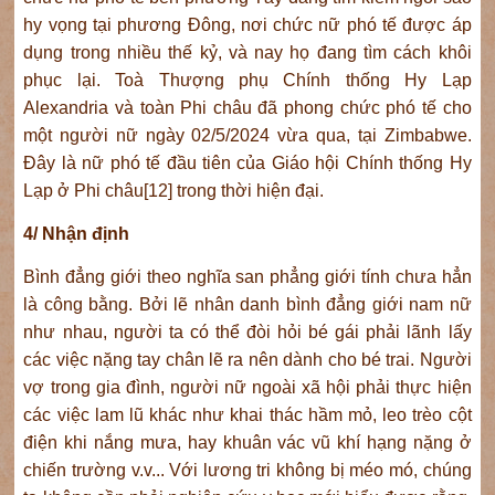
hy vọng tại phương Đông, nơi chức nữ phó tế được áp
dụng trong nhiều thế kỷ, và nay họ đang tìm cách khôi
phục lại. Toà Thượng phụ Chính thống Hy Lạp
Alexandria và toàn Phi châu đã phong chức phó tế cho
một người nữ ngày 02/5/2024 vừa qua, tại Zimbabwe.
Đây là nữ phó tế đầu tiên của Giáo hội Chính thống Hy
Lạp ở Phi châu[12] trong thời hiện đại.
4/ Nhận định
Bình đẳng giới theo nghĩa san phẳng giới tính chưa hẳn
là công bằng. Bởi lẽ nhân danh bình đẳng giới nam nữ
như nhau, người ta có thể đòi hỏi bé gái phải lãnh lấy
các việc nặng tay chân lẽ ra nên dành cho bé trai. Người
vợ trong gia đình, người nữ ngoài xã hội phải thực hiện
các việc lam lũ khác như khai thác hầm mỏ, leo trèo cột
điện khi nắng mưa, hay khuân vác vũ khí hạng nặng ở
chiến trường v.v... Với lương tri không bị méo mó, chúng