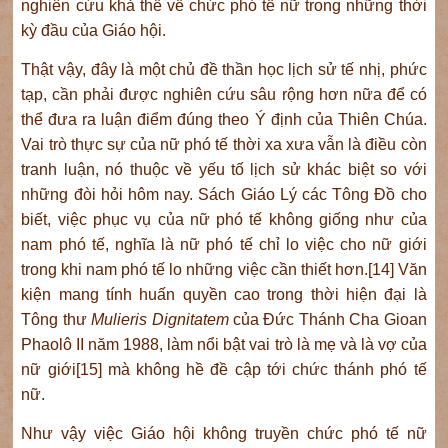
nghiên cứu khả thể về chức phó tế nữ trong những thời
kỳ đầu của Giáo hội.
Thật vậy, đây là một chủ đề thần học lịch sử tế nhị, phức
tạp, cần phải được nghiên cứu sâu rộng hơn nữa để có
thể đưa ra luận điểm đúng theo Ý định của Thiên Chúa.
Vai trò thực sự của nữ phó tế thời xa xưa vẫn là điều còn
tranh luận, nó thuộc về yếu tố lịch sử khác biệt so với
những đòi hỏi hôm nay. Sách Giáo Lý các Tông Đồ cho
biết, việc phục vụ của nữ phó tế không giống như của
nam phó tế, nghĩa là nữ phó tế chỉ lo việc cho nữ giới
trong khi nam phó tế lo những việc cần thiết hơn.[14] Văn
kiện mang tính huấn quyền cao trong thời hiện đại là
Tông thư
Mulieris Dignitatem
của Đức Thánh Cha Gioan
Phaolô II năm 1988, làm nổi bật vai trò là mẹ và là vợ của
nữ giới[15] mà không hề đề cập tới chức thánh phó tế
nữ.
Như vậy việc Giáo hội không truyền chức phó tế nữ