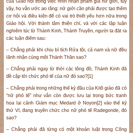
của Giáo hội trong việc nhìn nhận phẩm giá nữ giới, tuy
vậy, họ vẫn ước ao rằng: nữ giới cần phải được tạo thêm
cơ hội và điều kiện để có vai trò thiết yếu hơn nữa trong
Giáo hội. Với thành tâm thiện chí, và với các lập luận
nghiêm túc từ Thánh Kinh, Thánh Truyền, người ta đặt ra
các luận điểm sau:
– Chẳng phải khi chịu bí tích Rửa tội, cả nam và nữ đều
lãnh nhận cùng một Thánh Thần sao?
– Chẳng phải ngay từ thời các tông đồ, Thánh Kinh đã
đề cập tới chức phó tế của nữ đó sao?[1]
– Chẳng phải trong những thế kỷ đầu của Kitô giáo đã có
“nữ phó tế” như vẫn còn được lưu lại trong bức tranh
họa lại cảnh Giám mục Medard ở Noyon[2] vào thế kỷ
thứ VI, đang truyền chức cho nữ phó tế Radegonde, đó
sao?
– Chẳng phải đã từng có một khoản luật trong Công