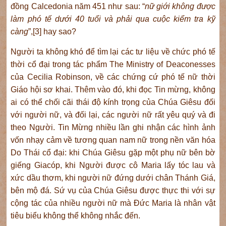
đồng Calcedonia năm 451 như sau: “
nữ giới không được
làm phó tế dưới 40 tuổi và phải qua cuộc kiểm tra kỹ
càng
”,[3] hay sao?
Người ta không khó để tìm lại các tư liệu về chức phó tế
thời cổ đại trong tác phẩm The Ministry of Deaconesses
của Cecilia Robinson, về các chứng cứ phó tế nữ thời
Giáo hội sơ khai. Thêm vào đó, khi đọc Tin mừng, không
ai có thể chối cãi thái độ kính trọng của Chúa Giêsu đối
với người nữ, và đối lại, các người nữ rất yêu quý và đi
theo Người. Tin Mừng nhiều lần ghi nhận các hình ảnh
vốn nhạy cảm về tương quan nam nữ trong nền văn hóa
Do Thái cổ đại: khi Chúa Giêsu gặp một phụ nữ bên bờ
giếng Giacóp, khi Người được cô Maria lấy tóc lau và
xức dầu thơm, khi người nữ đứng dưới chân Thánh Giá,
bên mộ đá. Sứ vụ của Chúa Giêsu được thực thi với sự
cộng tác của nhiều người nữ mà Đức Maria là nhân vật
tiêu biểu không thể không nhắc đến.