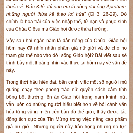
thuộc về Đức Kitô, thì anh em là dòng dõi ông Ápraham,
những người thừa kế theo lời hứa
” (Gl 3, 26-29). Đó
chính là hoa trái của việc nhập thể, tử nạn và phục sinh
của Chúa Giêsu mà Giáo hội được thừa hưởng.
Vậy sau hai ngàn năm là dân riêng của Chúa, Giáo hội
hôm nay đã nhìn nhận phẩm giá nữ giới và để cho họ
tham gia thế nào vào đời sống Giáo hội? Bài viết sau sẽ
trình bày một thoáng nhìn vào thực tại hôm nay về vấn đề
này.
Trong thời hậu hiện đại, bên cạnh việc một số người mù
quáng chạy theo phong trào nữ quyền cách cảm tính
bồng bột thường lên án Giáo hội trọng nam khinh nữ,
vẫn luôn có những người hiểu biết hơn về bối cảnh văn
hóa từng vùng miền trên bản đồ thế giới, thấy được tác
động tích cực của Tin Mừng trong việc nâng cao phẩm
giá nữ giới. Những người này trân trọng những nỗ lực