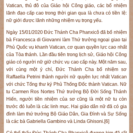
Vatican, thủ đô của Giáo hội Công giáo, các bổ nhiệm
lãnh đạo cấp cao trong thời gian qua là chưa có tiền lệ:
nữ giới được lãnh những nhiệm vụ trọng yếu.
Ngày 15/01/2020 Đức Thánh Cha Phanxicô đã bổ nhiệm
bà Francesca di Giovanni làm Thứ trưởng ngoại giao tại
Phủ Quốc vụ khanh Vatican, cơ quan quyền lực cao nhất
của Tòa thánh. Lần đầu tiên trong lịch sử, Giáo hội Công
giáo có người nữ giữ chức vụ cao cấp này. Một năm sau,
với cùng một ý chí, Đức Thánh Cha bổ nhiệm sơ
Raffaella Petrini thành người nữ quyền lực nhất Vatican
với chức Tổng thư ký Phủ Thống Đốc thành Vatican. Nữ
tu Carmen Ros Nortes Thứ trưởng Bộ Đời Sống Thánh
Hiến, người tiền nhiệm của sơ cũng là một nữ tu còn
trước đó luôn là các linh mục. Hai giáo dân nữ đã có gia
đình làm thứ trưởng Bộ Giáo Dân, Gia Đình và Sự Sống
là các bà Gabriella Gambino và Linda Ghisoni.[6]
Có thể thấy Đức Thánh Cha Phanxicô đương kim đã rất