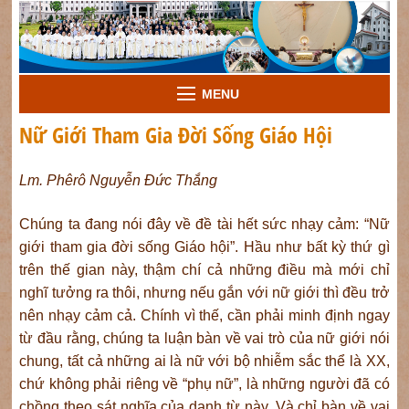
MENU
Nữ Giới Tham Gia Đời Sống Giáo Hội
Lm. Phêrô Nguyễn Đức Thắng
Chúng ta đang nói đây về đề tài hết sức nhạy cảm: “Nữ
giới tham gia đời sống Giáo hội”. Hầu như bất kỳ thứ gì
trên thế gian này, thậm chí cả những điều mà mới chỉ
nghĩ tưởng ra thôi, nhưng nếu gắn với nữ giới thì đều trở
nên nhạy cảm cả. Chính vì thế, cần phải minh định ngay
từ đầu rằng, chúng ta luận bàn về vai trò của nữ giới nói
chung, tất cả những ai là nữ với bộ nhiễm sắc thể là XX,
chứ không phải riêng về “phụ nữ”, là những người đã có
chồng theo sát nghĩa của danh từ này. Và chỉ bàn về vai