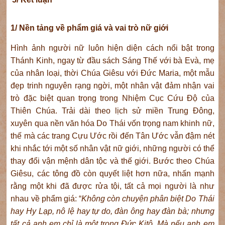
1/ Nền tảng về phẩm giá và vai trò nữ giới
Hình ảnh người nữ luôn hiện diện cách nổi bật trong
Thánh Kinh, ngay từ đầu sách Sáng Thế với bà Evà, mẹ
của nhân loại, thời Chúa Giêsu với Đức Maria, một mẫu
đẹp trinh nguyên rạng ngời, một nhân vật đảm nhận vai
trò đặc biệt quan trọng trong Nhiệm Cục Cứu Độ của
Thiên Chúa. Trải dài theo lịch sử miền Trung Đông,
xuyên qua nền văn hóa Do Thái vốn trọng nam khinh nữ,
thế mà các trang Cựu Ước rồi đến Tân Ước vẫn đậm nét
khi nhắc tới một số nhân vật nữ giới, những người có thể
thay đổi vận mệnh dân tộc và thế giới. Bước theo Chúa
Giêsu, các tông đồ còn quyết liệt hơn nữa, nhấn mạnh
rằng một khi đã được rửa tội, tất cả mọi người là như
nhau về phẩm giá: “
Không còn chuyện phân biệt Do Thái
hay Hy Lạp, nô lệ hay tự do, đàn ông hay đàn bà; nhưng
tất cả anh em chỉ là một trong Đức Kitô. Mà nếu anh em