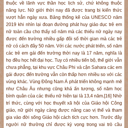
thuộc về lãnh vực thần học lịch sử, chứ không thuộc
năng lực. Nữ giới thời nay đã được trang bị kiến thức
vượt hẳn ngày xưa. Bảng thống kê của UNESCO năm
2019 khi nhìn lại đoạn đường phát huy giáo dục trẻ em
nữ toàn cầu cho thấy số năm mà các thiếu nữ ngày nay
được đến trường nhiều gấp đôi số thời gian mà các trẻ
nữ có cách đây 50 năm. Với các nước phát triển, số năm
các trẻ em gái đến trường thời nay là 17 năm, nghĩa là
họ đều học hết đại học. Tuy có nhiều tiến bộ, thế giới vẫn
chưa phẳng, tại khu vực Châu Phi và cận Sahara các em
gái được đến trường vẫn còn thấp hơn nhiều so với các
vùng khác. Vùng Đông Nam Á phát triển không mạnh mẽ
như Châu Âu nhưng cũng khá ấn tượng, số năm học
bình quân của các thiếu nữ hiện tại là 13,4 năm.[16] Nhờ
trí thức, cùng với học thuyết xã hội của Giáo hội Công
giáo, nữ giới ngày càng được nâng cao vị thế và tham
gia vào đời sống Giáo hội cách tích cực hơn. Trước đây
người nữ thường chỉ được kỳ vọng trong vai trò cầu