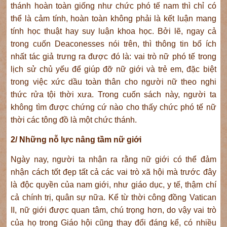
thánh hoàn toàn giống như chức phó tế nam thì chỉ có
thể là cảm tính, hoàn toàn không phải là kết luận mang
tính học thuật hay suy luận khoa học. Bởi lẽ, ngay cả
trong cuốn Deaconesses nói trên, thì thông tin bổ ích
nhất tác giả trưng ra được đó là: vai trò nữ phó tế trong
lịch sử chủ yếu để giúp đỡ nữ giới và trẻ em, đặc biệt
trong việc xức dầu toàn thân cho người nữ theo nghi
thức rửa tội thời xưa. Trong cuốn sách này, người ta
không tìm được chứng cứ nào cho thấy chức phó tế nữ
thời các tông đồ là một chức thánh.
2/ Những nỗ lực nâng tầm nữ giới
Ngày nay, người ta nhận ra rằng nữ giới có thể đảm
nhận cách tốt đẹp tất cả các vai trò xã hội mà trước đây
là độc quyền của nam giới, như giáo dục, y tế, thậm chí
cả chính trị, quân sự nữa. Kể từ thời công đồng Vatican
II, nữ giới được quan tâm, chú trọng hơn, do vậy vai trò
của họ trong Giáo hội cũng thay đổi đáng kể, có nhiều