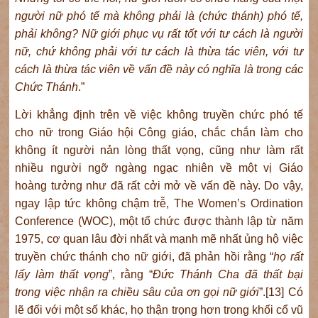
người nữ phó tế mà không phải là (chức thánh) phó tế,
phải không? Nữ giới phục vụ rất tốt với tư cách là người
nữ, chứ không phải với tư cách là thừa tác viên, với tư
cách là thừa tác viên về vấn đề này có nghĩa là trong các
Chức Thánh
.”
Lời khẳng định trên về việc không truyền chức phó tế
cho nữ trong Giáo hội Công giáo, chắc chắn làm cho
không ít người nản lòng thất vọng, cũng như làm rất
nhiều người ngỡ ngàng ngạc nhiên về một vị Giáo
hoàng tưởng như đã rất cởi mở về vấn đề này. Do vậy,
ngay lập tức không chậm trễ, The Women’s Ordination
Conference (WOC), một tổ chức được thành lập từ năm
1975, cơ quan lâu đời nhất và mạnh mẽ nhất ủng hộ việc
truyền chức thánh cho nữ giới, đã phản hồi rằng “
họ rất
lấy làm thất vọng
”, rằng “
Đức Thánh Cha đã thất bại
trong việc nhận ra chiều sâu của ơn gọi nữ giới
”.[13] Có
lẽ đối với một số khác, họ thận trọng hơn trong khối cổ vũ