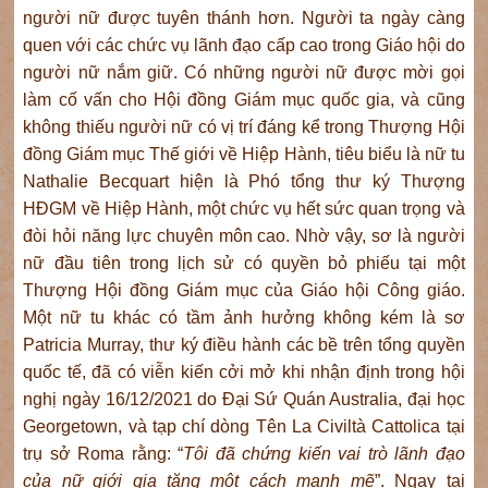
người nữ được tuyên thánh hơn. Người ta ngày càng
quen với các chức vụ lãnh đạo cấp cao trong Giáo hội do
người nữ nắm giữ. Có những người nữ được mời gọi
làm cố vấn cho Hội đồng Giám mục quốc gia, và cũng
không thiếu người nữ có vị trí đáng kể trong Thượng Hội
đồng Giám mục Thế giới về Hiệp Hành, tiêu biểu là nữ tu
Nathalie Becquart hiện là Phó tổng thư ký Thượng
HĐGM về Hiệp Hành, một chức vụ hết sức quan trọng và
đòi hỏi năng lực chuyên môn cao. Nhờ vậy, sơ là người
nữ đầu tiên trong lịch sử có quyền bỏ phiếu tại một
Thượng Hội đồng Giám mục của Giáo hội Công giáo.
Một nữ tu khác có tầm ảnh hưởng không kém là sơ
Patricia Murray, thư ký điều hành các bề trên tổng quyền
quốc tế, đã có viễn kiến cởi mở khi nhận định trong hội
nghị ngày 16/12/2021 do Đại Sứ Quán Australia, đại học
Georgetown, và tạp chí dòng Tên La Civiltà Cattolica tại
trụ sở Roma rằng: “
Tôi đã chứng kiến vai trò lãnh đạo
của nữ giới gia tăng một cách mạnh mẽ
”. Ngay tại