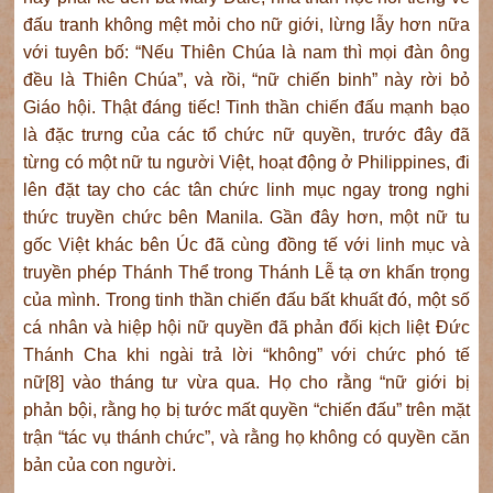
đấu tranh không mệt mỏi cho nữ giới, lừng lẫy hơn nữa
với tuyên bố: “Nếu Thiên Chúa là nam thì mọi đàn ông
đều là Thiên Chúa”, và rồi, “nữ chiến binh” này rời bỏ
Giáo hội. Thật đáng tiếc! Tinh thần chiến đấu mạnh bạo
là đặc trưng của các tổ chức nữ quyền, trước đây đã
từng có một nữ tu người Việt, hoạt động ở Philippines, đi
lên đặt tay cho các tân chức linh mục ngay trong nghi
thức truyền chức bên Manila. Gần đây hơn, một nữ tu
gốc Việt khác bên Úc đã cùng đồng tế với linh mục và
truyền phép Thánh Thể trong Thánh Lễ tạ ơn khấn trọng
của mình. Trong tinh thần chiến đấu bất khuất đó, một số
cá nhân và hiệp hội nữ quyền đã phản đối kịch liệt Đức
Thánh Cha khi ngài trả lời “không” với chức phó tế
nữ[8] vào tháng tư vừa qua. Họ cho rằng “nữ giới bị
phản bội, rằng họ bị tước mất quyền “chiến đấu” trên mặt
trận “tác vụ thánh chức”, và rằng họ không có quyền căn
bản của con người.