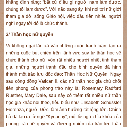
khẳng định rằng: “bất cứ điều gì người nam làm được,
chúng tôi làm được”. Với não trạng ấy, khi nói tới nữ giới
tham gia đời sống Giáo hội, việc đầu tiên nhiều người
nghĩ ngay tới đó là chức thánh.
3/ Thần học nữ quyền
Vì không ngại lăn xả vào những cuộc tranh luận, tạo ra
những cuộc bút chiến trên lãnh vực suy tư thần học về
chức thánh cho nữ, vốn rất nhiều người nhiệt tình tham
gia, những người tranh đấu cho bình quyền đã hình
thành một trào lưu độc đáo: Thần Học Nữ Quyền. Ngay
sau công đồng Vatican II, các nữ thần học gia chủ chốt
tiên phong của phong trào này là: Rosemary Radford
Ruether, Mary Dale, sau này có thêm rất nhiều nữ thần
học gia khác noi theo, tiêu biểu như Elisabeth Schussler
Fiorenza, người Đức, tầm ảnh hưởng rất rộng lớn. Chính
bà đã tạo ra từ ngữ “Kyriachy”, một từ ngữ chìa khóa của
phong trào nữ quyền và đương nhiên của trào lưu thần