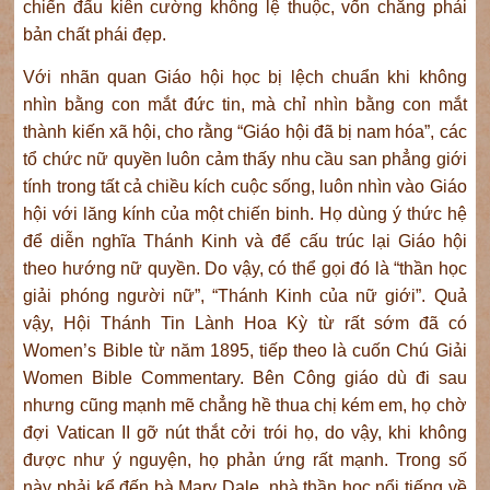
chiến đấu kiên cường không lệ thuộc, vốn chẳng phải
bản chất phái đẹp.
Với nhãn quan Giáo hội học bị lệch chuẩn khi không
nhìn bằng con mắt đức tin, mà chỉ nhìn bằng con mắt
thành kiến xã hội, cho rằng “Giáo hội đã bị nam hóa”, các
tổ chức nữ quyền luôn cảm thấy nhu cầu san phẳng giới
tính trong tất cả chiều kích cuộc sống, luôn nhìn vào Giáo
hội với lăng kính của một chiến binh. Họ dùng ý thức hệ
để diễn nghĩa Thánh Kinh và để cấu trúc lại Giáo hội
theo hướng nữ quyền. Do vậy, có thể gọi đó là “thần học
giải phóng người nữ”, “Thánh Kinh của nữ giới”. Quả
vậy, Hội Thánh Tin Lành Hoa Kỳ từ rất sớm đã có
Women’s Bible từ năm 1895, tiếp theo là cuốn Chú Giải
Women Bible Commentary. Bên Công giáo dù đi sau
nhưng cũng mạnh mẽ chẳng hề thua chị kém em, họ chờ
đợi Vatican II gỡ nút thắt cởi trói họ, do vậy, khi không
được như ý nguyện, họ phản ứng rất mạnh. Trong số
này phải kể đến bà Mary Dale, nhà thần học nổi tiếng về