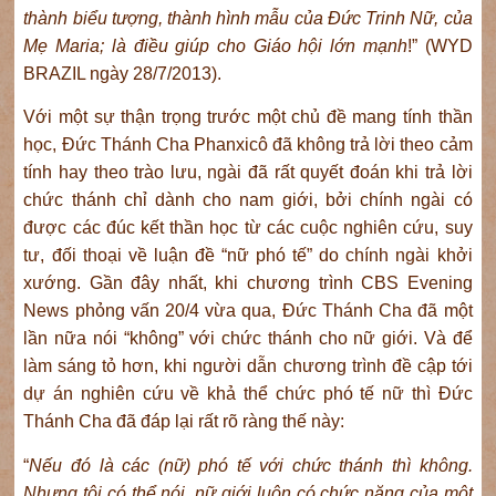
thành biểu tượng, thành hình mẫu của Đức Trinh Nữ, của
Mẹ Maria; là điều giúp cho Giáo hội lớn mạnh
!” (WYD
BRAZIL ngày 28/7/2013).
Với một sự thận trọng trước một chủ đề mang tính thần
học, Đức Thánh Cha Phanxicô đã không trả lời theo cảm
tính hay theo trào lưu, ngài đã rất quyết đoán khi trả lời
chức thánh chỉ dành cho nam giới, bởi chính ngài có
được các đúc kết thần học từ các cuộc nghiên cứu, suy
tư, đối thoại về luận đề “nữ phó tế” do chính ngài khởi
xướng. Gần đây nhất, khi chương trình CBS Evening
News phỏng vấn 20/4 vừa qua, Đức Thánh Cha đã một
lần nữa nói “không” với chức thánh cho nữ giới. Và để
làm sáng tỏ hơn, khi người dẫn chương trình đề cập tới
dự án nghiên cứu về khả thể chức phó tế nữ thì Đức
Thánh Cha đã đáp lại rất rõ ràng thế này:
“
Nếu đó là các (nữ) phó tế với chức thánh thì không.
Nhưng tôi có thể nói, nữ giới luôn có chức năng của một