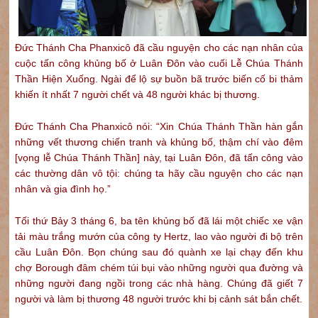
Đức Thánh Cha Phanxicô đã cầu nguyện cho các nạn nhân của
cuộc tấn công khủng bố ở Luân Đôn vào cuối Lễ Chúa Thánh
Thần Hiện Xuống. Ngài để lộ sự buồn bã trước biến cố bi thảm
khiến ít nhất 7 người chết và 48 người khác bị thương.
Đức Thánh Cha Phanxicô nói: “Xin Chúa Thánh Thần hàn gắn
những vết thương chiến tranh và khủng bố, thậm chí vào đêm
[vọng lễ Chúa Thánh Thần] này, tại Luân Đôn, đã tấn công vào
các thường dân vô tội: chúng ta hãy cầu nguyện cho các nạn
nhân và gia đình họ.”
Tối thứ Bảy 3 tháng 6, ba tên khủng bố đã lái một chiếc xe vận
tải màu trắng mướn của công ty Hertz, lao vào người đi bộ trên
cầu Luân Đôn. Bọn chúng sau đó quành xe lại chạy đến khu
chợ Borough đâm chém túi bụi vào những người qua đường và
những người đang ngồi trong các nhà hàng. Chúng đã giết 7
người và làm bị thương 48 người trước khi bị cảnh sát bắn chết.