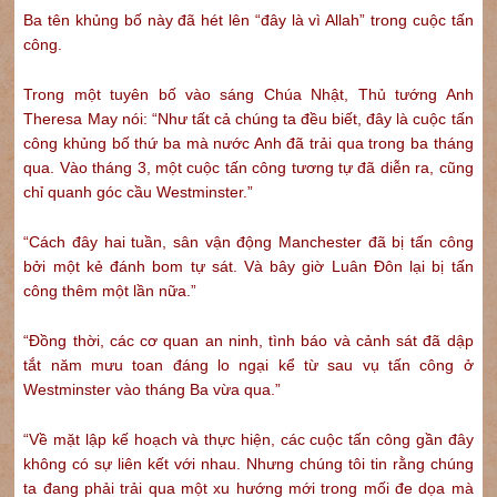
Ba tên khủng bố này đã hét lên “đây là vì Allah” trong cuộc tấn
công.
Trong một tuyên bố vào sáng Chúa Nhật, Thủ tướng Anh
Theresa May nói: “Như tất cả chúng ta đều biết, đây là cuộc tấn
công khủng bố thứ ba mà nước Anh đã trải qua trong ba tháng
qua. Vào tháng 3, một cuộc tấn công tương tự đã diễn ra, cũng
chỉ quanh góc cầu Westminster.”
“Cách đây hai tuần, sân vận động Manchester đã bị tấn công
bởi một kẻ đánh bom tự sát. Và bây giờ Luân Đôn lại bị tấn
công thêm một lần nữa.”
“Đồng thời, các cơ quan an ninh, tình báo và cảnh sát đã dập
tắt năm mưu toan đáng lo ngại kể từ sau vụ tấn công ở
Westminster vào tháng Ba vừa qua.”
“Về mặt lập kế hoạch và thực hiện, các cuộc tấn công gần đây
không có sự liên kết với nhau. Nhưng chúng tôi tin rằng chúng
ta đang phải trải qua một xu hướng mới trong mối đe dọa mà