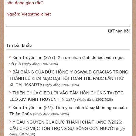
hận đang gieo rắc”.
Nguồn: Vietcatholic.net
Phản hồi
Tin bài khác
Kinh Truyền Tin (27/7): Xin ơn phân định để biết viên ngọc
vô giá
(Ngày đăng 27/07/2026)
BÀI GIẢNG CỦA ĐỨC HỒNG Y OSWALD GRACIAS TRONG
THÁNH LỄ KHAI MẠC ĐẠI HỘI TOÀN THỂ FABC LẦN THỨ
XII TẠI JAKARTA
(Ngày đăng 22/07/2026)
THIÊN CHÚA GIEO LỜI VÀO TÂM HỒN CHÚNG TA (ĐTC
LÊÔ XIV, KINH TRUYỀN TIN 12/7)
(Ngày đăng 13/07/2026)
Kinh Truyền Tin (5/7): Tình yêu chính là sự khôn ngoan của
Thiên Chúa
(Ngày đăng 06/07/2026)
Ý CẦU NGUYỆN CỦA ĐỨC THÁNH CHA THÁNG 7/2026:
CẦU CHO VIỆC TÔN TRỌNG SỰ SỐNG CON NGƯỜI
(Ngày
đăng 03/07/2026)