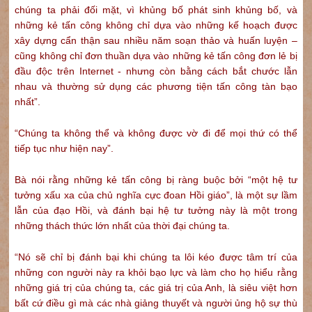
chúng ta phải đối mặt, vì khủng bố phát sinh khủng bố, và
những kẻ tấn công không chỉ dựa vào những kế hoạch được
xây dựng cẩn thận sau nhiều năm soạn thảo và huấn luyện –
cũng không chỉ đơn thuần dựa vào những kẻ tấn công đơn lẻ bị
đầu độc trên Internet - nhưng còn bằng cách bắt chước lẫn
nhau và thường sử dụng các phương tiện tấn công tàn bạo
nhất”.
“Chúng ta không thể và không được vờ đi để mọi thứ có thể
tiếp tục như hiện nay”.
Bà nói rằng những kẻ tấn công bị ràng buộc bởi “một hệ tư
tưởng xấu xa của chủ nghĩa cực đoan Hồi giáo”, là một sự lầm
lẫn của đạo Hồi, và đánh bại hệ tư tưởng này là một trong
những thách thức lớn nhất của thời đại chúng ta.
“Nó sẽ chỉ bị đánh bại khi chúng ta lôi kéo được tâm trí của
những con người này ra khỏi bạo lực và làm cho họ hiểu rằng
những giá trị của chúng ta, các giá trị của Anh, là siêu việt hơn
bất cứ điều gì mà các nhà giảng thuyết và người ủng hộ sự thù