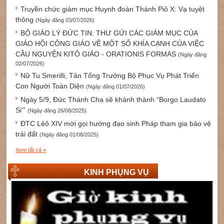
Truyền chức giám mục Huynh đoàn Thánh Piô X: Vạ tuyệt
thông
(Ngày đăng 03/07/2026)
BỘ GIÁO LÝ ĐỨC TIN: THƯ GỬI CÁC GIÁM MỤC CỦA
GIÁO HỘI CÔNG GIÁO VỀ MỘT SỐ KHÍA CẠNH CỦA VIỆC
CẦU NGUYỆN KITÔ GIÁO - ORATIONIS FORMAS
(Ngày đăng
02/07/2026)
Nữ Tu Smerilli, Tân Tổng Trưởng Bộ Phục Vụ Phát Triển
Con Người Toàn Diện
(Ngày đăng 01/07/2026)
Ngày 5/9, Đức Thánh Cha sẽ khánh thành “Borgo Laudato
Si'”
(Ngày đăng 26/08/2025)
ĐTC Lêô XIV mời gọi hướng đạo sinh Pháp tham gia bảo vệ
trái đất
(Ngày đăng 01/08/2025)
Xem tất cả »
KINH PHỤNG VỤ