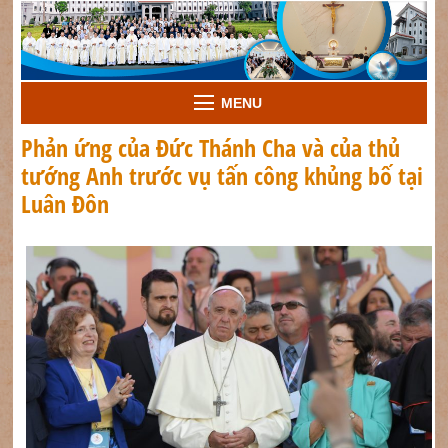
MENU
Phản ứng của Đức Thánh Cha và của thủ
tướng Anh trước vụ tấn công khủng bố tại
Luân Đôn