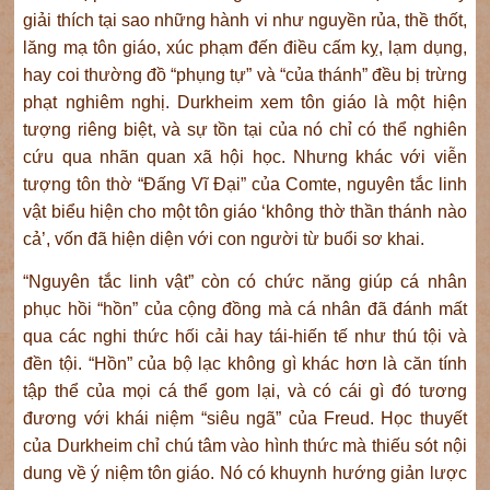
giải thích tại sao những hành vi như nguyền rủa, thề thốt,
lăng mạ tôn giáo, xúc phạm đến điều cấm kỵ, lạm dụng,
hay coi thường đồ “phụng tự” và “của thánh” đều bị trừng
phạt nghiêm nghị. Durkheim xem tôn giáo là một hiện
tượng riêng biệt, và sự tồn tại của nó chỉ có thể nghiên
cứu qua nhãn quan xã hội học. Nhưng khác với viễn
tượng tôn thờ “Đấng Vĩ Đại” của Comte, nguyên tắc linh
vật biểu hiện cho một tôn giáo ‘không thờ thần thánh nào
cả’, vốn đã hiện diện với con người từ buổi sơ khai.
“Nguyên tắc linh vật” còn có chức năng giúp cá nhân
phục hồi “hồn” của cộng đồng mà cá nhân đã đánh mất
qua các nghi thức hối cải hay tái-hiến tế như thú tội và
đền tội. “Hồn” của bộ lạc không gì khác hơn là căn tính
tập thể của mọi cá thể gom lại, và có cái gì đó tương
đương với khái niệm “siêu ngã” của Freud. Học thuyết
của Durkheim chỉ chú tâm vào hình thức mà thiếu sót nội
dung về ý niệm tôn giáo. Nó có khuynh hướng giản lược