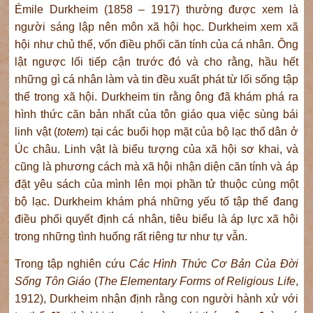
Émile Durkheim (1858 – 1917) thường được xem là
người sáng lập nên môn xã hội học. Durkheim xem xã
hội như chủ thể, vốn điều phối căn tính của cá nhân. Ông
lật ngược lối tiếp cận trước đó và cho rằng, hầu hết
những gì cá nhân làm và tin đều xuất phát từ lối sống tập
thể trong xã hội. Durkheim tin rằng ông đã khám phá ra
hình thức căn bản nhất của tôn giáo qua việc sùng bái
linh vật (
totem
) tại các buổi họp mặt của bộ lạc thổ dân ở
Úc châu. Linh vật là biểu tượng của xã hội sơ khai, và
cũng là phương cách mà xã hội nhận diện căn tính và áp
đặt yêu sách của mình lên mọi phần tử thuộc cùng một
bộ lạc. Durkheim khám phá những yếu tố tập thể đang
điều phối quyết định cá nhân, tiêu biểu là áp lực xã hội
trong những tình huống rất riêng tư như tự vẫn.
Trong tập nghiên cứu
Các Hình Thức Cơ Bản Của Đời
Sống Tôn Giáo
(
The Elementary Forms of Religious Life
,
1912), Durkheim nhận định rằng con người hành xử với