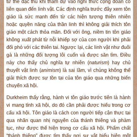
tư thế đặc thù khi tham dự vào nghi thức cộng đoàn có
liên quan đến linh vật. Các định nghĩa trước đây xem tôn
giáo là sức mạnh đến từ các hiện tượng thiên nhiên
hoặc quyền năng của thần linh thì không giải thích tôn
giáo một cách thỏa mãn. Đối với ông, niềm tin tôn giáo
không xuất phát từ nỗi khiếp sợ của con người khi phải
đối phó với các thiên tai. Ngược lại, các linh vật như đuôi
gà là những đối tượng lôi cuốn và được săn tìm. Điều
này cho thấy chủ nghĩa tự nhiên (
naturism
) hay chủ
thuyết vật linh (
animism
) là sai lầm, vì chúng không thể
giải thích được sự tồn tại của tôn giáo qua những biến
chuyển xã hội.
Durkheim thấy rằng, hành vi tôn giáo trước tiên là hành
vi mang tính xã hội, do đó cần phải được hiểu trong cơ
cấu xã hội. Tôn giáo là cách con người tiếp cận thực tại
qua nhãn quan nhị nguyên của thánh thiêng và phàm
tục, như được thể hiện trong cơ cấu xã hội. Phẩm chất
“thánh thiêng” được tìm thấy nơi sự vật biểu hiện một