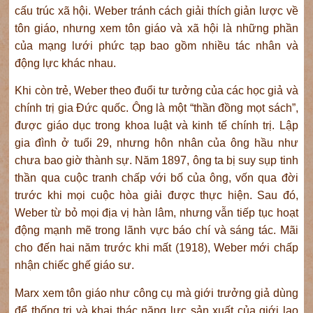
cấu trúc xã hội. Weber tránh cách giải thích giản lược về
tôn giáo, nhưng xem tôn giáo và xã hội là những phần
của mạng lưới phức tạp bao gồm nhiều tác nhân và
động lực khác nhau.
Khi còn trẻ, Weber theo đuổi tư tưởng của các học giả và
chính trị gia Đức quốc. Ông là một “thần đồng mọt sách”,
được giáo dục trong khoa luật và kinh tế chính trị. Lập
gia đình ở tuổi 29, nhưng hôn nhân của ông hầu như
chưa bao giờ thành sự. Năm 1897, ông ta bị suy sụp tinh
thần qua cuộc tranh chấp với bố của ông, vốn qua đời
trước khi mọi cuộc hòa giải được thực hiện. Sau đó,
Weber từ bỏ mọi địa vị hàn lâm, nhưng vẫn tiếp tục hoạt
động mạnh mẽ trong lãnh vực báo chí và sáng tác. Mãi
cho đến hai năm trước khi mất (1918), Weber mới chấp
nhận chiếc ghế giáo sư.
Marx xem tôn giáo như công cụ mà giới trưởng giả dùng
để thống trị và khai thác năng lực sản xuất của giới lao