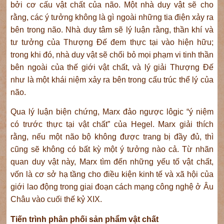
bởi cơ cấu vật chất của não. Một nhà duy vật sẽ cho
rằng, các ý tưởng không là gì ngoài những tia điện xảy ra
bên trong não. Nhà duy tâm sẽ lý luận rằng, thần khí và
tư tưởng của Thượng Đế đem thực tại vào hiện hữu;
trong khi đó, nhà duy vật sẽ chối bỏ mọi phạm vi tinh thần
bên ngoài của thế giới vật chất, và lý giải Thượng Đế
như là một khái niệm xảy ra bên trong cấu trúc thể lý của
não.
Qua lý luận biện chứng, Marx đảo ngược lôgic “ý niệm
có trước thực tại vật chất” của Hegel. Marx giải thích
rằng, nếu một não bộ không được trang bị đầy đủ, thì
cũng sẽ không có bất kỳ một ý tưởng nào cả. Từ nhãn
quan duy vật này, Marx tìm đến những yếu tố vật chất,
vốn là cơ sở hạ tầng cho điều kiện kinh tế và xã hội của
giới lao động trong giai đoạn cách mạng công nghệ ở Âu
Châu vào cuối thế kỷ XIX.
Tiến trình phân phối sản phẩm vật chất