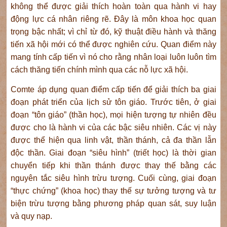
không thể được giải thích hoàn toàn qua hành vi hay
động lực cá nhân riêng rẽ. Đây là môn khoa học quan
trọng bậc nhất; vì chỉ từ đó, kỹ thuật điều hành và thăng
tiến xã hội mới có thể được nghiên cứu. Quan điểm này
mang tính cấp tiến vì nó cho rằng nhân loại luôn luôn tìm
cách thăng tiến chính mình qua các nỗ lực xã hội.
Comte áp dụng quan điểm cấp tiến để giải thích ba giai
đoạn phát triển của lịch sử tôn giáo. Trước tiên, ở giai
đoạn “tôn giáo” (thần học), mọi hiện tượng tự nhiên đều
được cho là hành vi của các bậc siêu nhiên. Các vị này
được thể hiện qua linh vật, thần thánh, cả đa thần lẫn
độc thần. Giai đoạn “siêu hình” (triết học) là thời gian
chuyển tiếp khi thần thánh được thay thế bằng các
nguyên tắc siêu hình trừu tượng. Cuối cùng, giai đoạn
“thực chứng” (khoa học) thay thế sự tưởng tượng và tư
biện trừu tượng bằng phương pháp quan sát, suy luận
và quy nạp.