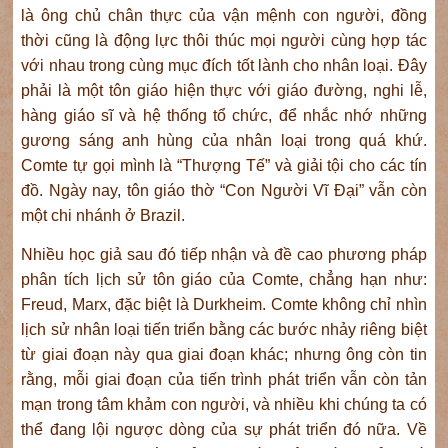
là ông chủ chân thực của vận mệnh con người, đồng
thời cũng là động lực thôi thúc mọi người cùng hợp tác
với nhau trong cùng mục đích tốt lành cho nhân loại. Đây
phải là một tôn giáo hiện thực với giáo đường, nghi lễ,
hàng giáo sĩ và hệ thống tổ chức, để nhắc nhớ những
gương sáng anh hùng của nhân loại trong quá khứ.
Comte tự gọi mình là “Thượng Tế” và giải tội cho các tín
đồ. Ngày nay, tôn giáo thờ “Con Người Vĩ Đại” vẫn còn
một chi nhánh ở Brazil.
Nhiều học giả sau đó tiếp nhận và đề cao phương pháp
phân tích lịch sử tôn giáo của Comte, chẳng hạn như:
Freud, Marx, đặc biệt là Durkheim. Comte không chỉ nhìn
lịch sử nhân loại tiến triển bằng các bước nhảy riêng biệt
từ giai đoạn này qua giai đoạn khác; nhưng ông còn tin
rằng, mỗi giai đoạn của tiến trình phát triển vẫn còn tản
mạn trong tâm khảm con người, và nhiều khi chúng ta có
thể đang lội ngược dòng của sự phát triển đó nữa. Về