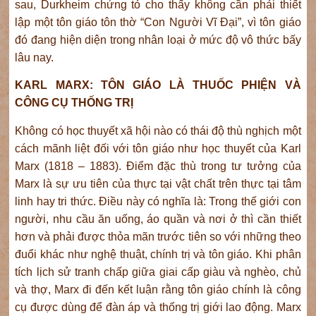
sau, Durkheim chứng tỏ cho thấy không cần phải thiết
lập một tôn giáo tôn thờ “Con Người Vĩ Đại”, vì tôn giáo
đó đang hiện diện trong nhân loại ở mức độ vô thức bấy
lâu nay.
KARL MARX: TÔN GIÁO LÀ THUỐC PHIỆN VÀ
CÔNG CỤ THỐNG TRỊ
Không có học thuyết xã hội nào có thái độ thù nghịch một
cách mãnh liệt đối với tôn giáo như học thuyết của Karl
Marx (1818 – 1883). Điểm đặc thù trong tư tưởng của
Marx là sự ưu tiên của thực tại vật chất trên thực tại tâm
linh hay tri thức. Điều này có nghĩa là: Trong thế giới con
người, nhu cầu ăn uống, áo quần và nơi ở thì cần thiết
hơn và phải được thỏa mãn trước tiên so với những theo
đuổi khác như nghệ thuật, chính trị và tôn giáo. Khi phân
tích lịch sử tranh chấp giữa giai cấp giàu và nghèo, chủ
và thợ, Marx đi đến kết luận rằng tôn giáo chính là công
cụ được dùng để đàn áp và thống trị giới lao động. Marx