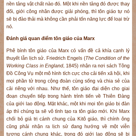
nền tảng vật chất nào đó. Một khi nền tảng đó được thay
đổi, giới công nhân được giải phóng, thì tôn giáo tự nó
sẽ bị đào thải mà không cần phải tốn năng lực để loại trừ
nó.
Đánh giá quan điểm tôn giáo của Marx
Phê bình tôn giáo của Marx có vấn đề cả khía cạnh lý
thuyết lẫn lịch sử. Friedrich Engels (
The Condition of the
Working Class in England
, 1845) nhận ra nơi sách Tông
Đồ Công Vụ một mô hình tích cực cho cải tiến xã hội, khi
mọi phần tử trong cộng đoàn cùng sống và chia sẻ của
cải riêng với nhau. Như thế, tôn giáo đại diện cho giai
đoạn chuyển tiếp trong hành trình tiến về Thiên Đàng
của giới lao động. Mặt khác, một khi mọi tôn giáo bị đàn
áp thì chúng ta sẽ vô tình tạo ra tôn giáo mới. Khi Marx
chối bỏ giá trị cánh chung của Kitô giáo, thì chính ông
cũng phải nhận ra lịch sử đang hướng về một viễn
tượng cánh chung khác, trong đó giới lao động sẽ bị