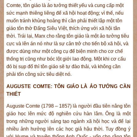
Comte, tôn giáo là ảo tưởng thiết yếu và cung cấp một
sức mạnh thiêng liêng để xã hội hoạt động; vì thế, nếu
muốn tránh khủng hoảng thì cần phải thiết lập một tôn
giáo tôn thờ Đấng Siêu Việt, thích ứng với xã hội tân
thời. Trái lại, Marx cho rằng tôn giáo là một ảo tưởng tiêu
cực và lên án nó như là sự cản trở cho tiến bộ xã hội, và
được dùng như một công cụ để biện minh cho cơ chế
thống trị cũng như bóc lột giới lao động. Một khi cơ cấu
đó bị sụp đổ thì tôn giáo sẽ tự đào thải, và không cần
phải tốn công sức tiêu diệt nó.
AUGUSTE COMTE: TÔN GIÁO LÀ ẢO TƯỞNG CẦN
THIẾT
Auguste Comte (1798 – 1857) là người đầu tiên nâng tôn
giáo học lên mức độ nghiên cứu hàn lâm. Ông là một
trong những người sáng tạo ngành xã hội học và để lại
nhiều ảnh hưởng lên các học giả hậu thời. Tuy đồng ý
với Hume và truyền thống Anh Quốc - vốn cho rằng tôn