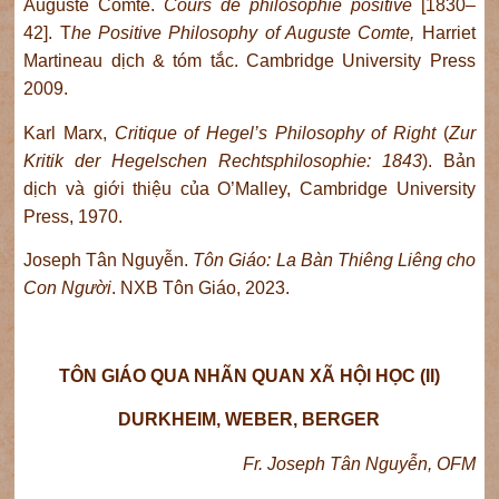
Auguste Comte.
Cours de philosophie positive
[1830–
42]. T
he Positive Philosophy of Auguste Comte,
Harriet
Martineau dịch & tóm tắc. Cambridge University Press
2009.
Karl Marx,
Critique of Hegel’s Philosophy of Right
(
Zur
Kritik der Hegelschen Rechtsphilosophie: 1843
). Bản
dịch và giới thiệu của O’Malley, Cambridge University
Press, 1970.
Joseph Tân Nguyễn.
Tôn Giáo: La Bàn Thiêng Liêng cho
Con Người
. NXB Tôn Giáo, 2023.
TÔN GIÁO QUA NHÃN QUAN XÃ HỘI HỌC (II)
DURKHEIM, WEBER, BERGER
Fr. Joseph Tân Nguyễn, OFM