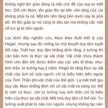
không nghĩ tôn giáo đáng là một chủ đề của suy tư triết
học. Đối với Marx, tôn giáo tồn tại trên nền tảng của cái
không phải là nó. Một khi nền tảng bên dưới này bị phá
đổ, thì tôn giáo tự nó cũng bị tiêu tan mà không cần một
nỗ lực gì từ bên ngoài.
Lúc khởi đầu nghiên cứu, Marx theo đuổi triết lý của
Hegel, nhưng sau đó chống lại chủ thuyết duy tâm tuyệt
đối này. Triết học duy tâm khẳng định rằng, ý tưởng thì
căn bản hơn là thực tại vật chất. Vật chất chưa thành
hình cho đến khi được thêm vào các yếu tố khác như:
tinh thần, tư tưởng hay ý niệm. Hegel tin rằng thực tại vật
chất của lịch sử loài người chỉ là biểu hiện bên ngoài
của Tinh Thần phi-vật chất của thế giới. Là một triết gia
duy vật, Marx khẳng định chỉ có vật chất và năng lực thể
lý mới có thực, còn tư tưởng hay tinh thần chỉ là biểu
hiện của thực tại vật chất. Một nhà duy tâm có thể nói: Tư
tưởng xuất phát từ não con người, nhưng không tạo nên