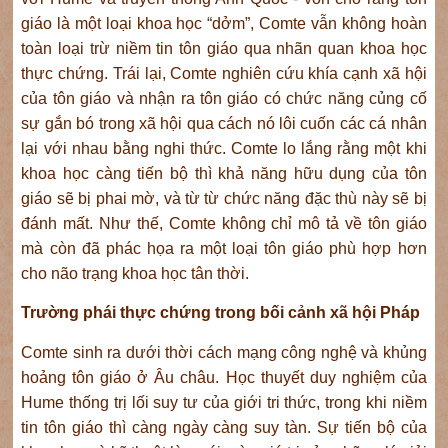
giáo là một loại khoa học “dởm”, Comte vẫn không hoàn
toàn loại trừ niềm tin tôn giáo qua nhãn quan khoa học
thực chứng. Trái lại, Comte nghiên cứu khía cạnh xã hội
của tôn giáo và nhận ra tôn giáo có chức năng củng cố
sự gắn bó trong xã hội qua cách nó lôi cuốn các cá nhân
lại với nhau bằng nghi thức. Comte lo lắng rằng một khi
khoa học càng tiến bộ thì khả năng hữu dụng của tôn
giáo sẽ bị phai mờ, và từ từ chức năng đặc thù này sẽ bị
đánh mất. Như thế, Comte không chỉ mô tả về tôn giáo
mà còn đã phác họa ra một loại tôn giáo phù hợp hơn
cho não trạng khoa học tân thời.
Trường phái thực chứng trong bối cảnh xã hội Pháp
Comte sinh ra dưới thời cách mạng công nghệ và khủng
hoảng tôn giáo ở Âu châu. Học thuyết duy nghiệm của
Hume thống trị lối suy tư của giới tri thức, trong khi niềm
tin tôn giáo thì càng ngày càng suy tàn. Sự tiến bộ của