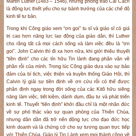
Martin Luther (1483 – 1546), nhưng phong trào Cải Cách
là động lực thiết yếu cho sự bành trướng của các chế độ
kinh tế tư bản.
Trong khi Công giáo xem “ơn gọi” tu sĩ và giáo sĩ có giá
trị cao hơn năng lực lao động của giáo dân, thì Luther
cho rằng tất cả mọi cách sống và làm việc đều là “ơn
gọi”. John Calvin thì đi xa hơn nữa, khi giới thiệu thuyết
“tiền định” cho các tín hữu Tin lành đang phân vân về
phần rỗi của mình. Trong lúc Công giáo dựa vào sự bảo
đảm của bí tích, việc thiện và truyền thống Giáo Hội, thì
Calvin lý giải sự tiền định về ơn cứu rỗi có thể được
phân định ngay trong đời sống của các Kitô hữu siêng
năng làm việc, tiết kiệm, dành dụm, đầu tư và phát triển
kinh tế. Thuyết “tiền định” khởi đầu chỉ là một nhân đức
về sự phó thác vào sự quan phòng của Thiên Chúa,
nhưng dần dần đã trở nên động lực cho đạo đức học
kinh doanh và là chứng cớ cho sự tương quan trực tiếp
với Thiên Chúa. Giáo lý Tin Lành xem mọi thành công về