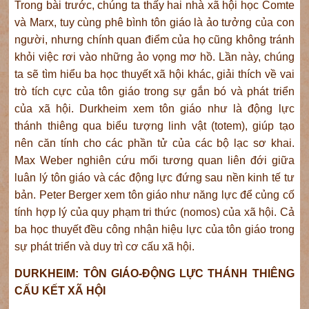
Trong bài trước, chúng ta thấy hai nhà xã hội học Comte
và Marx, tuy cùng phê bình tôn giáo là ảo tưởng của con
người, nhưng chính quan điểm của họ cũng không tránh
khỏi việc rơi vào những ảo vọng mơ hồ. Lần này, chúng
ta sẽ tìm hiểu ba học thuyết xã hội khác, giải thích về vai
trò tích cực của tôn giáo trong sự gắn bó và phát triển
của xã hội. Durkheim xem tôn giáo như là động lực
thánh thiêng qua biểu tượng linh vật (totem), giúp tạo
nên căn tính cho các phần tử của các bộ lạc sơ khai.
Max Weber nghiên cứu mối tương quan liên đới giữa
luân lý tôn giáo và các động lực đứng sau nền kinh tế tư
bản. Peter Berger xem tôn giáo như năng lực để củng cố
tính hợp lý của quy phạm tri thức (nomos) của xã hội. Cả
ba học thuyết đều công nhận hiệu lực của tôn giáo trong
sự phát triển và duy trì cơ cấu xã hội.
DURKHEIM: TÔN GIÁO-ĐỘNG LỰC THÁNH THIÊNG
CẤU KẾT XÃ HỘI