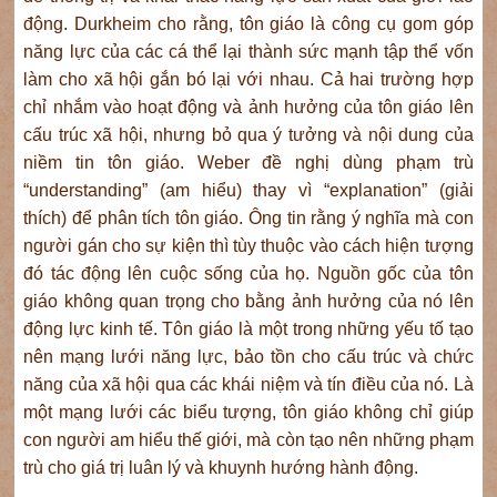
động. Durkheim cho rằng, tôn giáo là công cụ gom góp
năng lực của các cá thể lại thành sức mạnh tập thể vốn
làm cho xã hội gắn bó lại với nhau. Cả hai trường hợp
chỉ nhắm vào hoạt động và ảnh hưởng của tôn giáo lên
cấu trúc xã hội, nhưng bỏ qua ý tưởng và nội dung của
niềm tin tôn giáo. Weber đề nghị dùng phạm trù
“understanding” (am hiểu) thay vì “explanation” (giải
thích) để phân tích tôn giáo. Ông tin rằng ý nghĩa mà con
người gán cho sự kiện thì tùy thuộc vào cách hiện tượng
đó tác động lên cuộc sống của họ. Nguồn gốc của tôn
giáo không quan trọng cho bằng ảnh hưởng của nó lên
động lực kinh tế. Tôn giáo là một trong những yếu tố tạo
nên mạng lưới năng lực, bảo tồn cho cấu trúc và chức
năng của xã hội qua các khái niệm và tín điều của nó. Là
một mạng lưới các biểu tượng, tôn giáo không chỉ giúp
con người am hiểu thế giới, mà còn tạo nên những phạm
trù cho giá trị luân lý và khuynh hướng hành động.