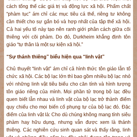
cách tổng thể các giá trị và động lực xã hội. Phẩm chất
“phàm tục” ám chỉ các mục tiêu cá thể, riêng tư không
cần thiết cho sự gắn bó và hợp nhất của tập thể xã hội.
Cả hai yếu tố này tạo nên ranh giới phân cách giữa cõi
thiêng với cõi phàm. Do đó, Durkheim khẳng định tôn
giáo “tự thân là một sự kiện xã hội.”
“Sự thánh thiêng” biểu hiện qua “linh vật”
Chủ thuyết “linh vật” ám chỉ cả hình thức tôn giáo lẫn tổ
chức xã hội. Các bộ lạc lớn thì bao gồm nhiều bộ lạc nhỏ
với những linh vật tiêu biểu cho căn tính và hình tượng
tôn giáo riêng của mình. Mọi phần tử trong bộ lạc đều
quen biết lẫn nhau và linh vật của bộ lạc trở thành điểm
quy chiếu cho mọi biến cố phụng tự của bộ lạc đó. Đặc
điểm của linh vật là: Cho dù chúng không mang tính siêu
phàm hay hữu dụng, nhưng vẫn được xem là thánh
thiêng. Các nghiên cứu sinh quan sát và thấy rằng, linh