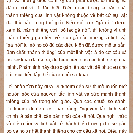
vật và những điều cấm kỵ đều phải được tôn trọng và
dành một vị trí đặc biệt. Điều quan trọng là bản chất
thánh thiêng của linh vật không thuộc về bất cứ sự vật
đặt thù nào trong thế giới. Nếu một con “gà nòi” được
xem là thánh thiêng với “bộ lạc gà nòi”, thì không vì tính
thánh thiêng gắn liền với con gà nòi, nhưng vì linh vật
“gà nòi” tự nó nó có đủ các điều kiện đã được mô tả sẵn.
Bản chất “thánh thiêng” của một linh vật là do cơ cấu xã
hội sơ khai đã đặt ra, để biểu hiện cho căn tính riêng của
mình. Phẩm tính này được gán lên sự vật để phục vụ cho
các mục tiêu tập thể của xã hội sơ khai.
Lối phân tích này đưa Durkheim đến sự tò mò muốn biết
nguồn gốc của nguyên tắc linh vật và sức mạnh thánh
thiêng của nó trong tôn giáo. Qua các chuỗi so sánh,
Durkheim đi đến kết luận rằng, “nguyên tắc linh vật”
chính là bản chất căn bản nhất của xã hội. Qua nghi thức
và điều cấm kỵ, linh vật trở thành biểu tượng cho sự gắn
bó và hợp nhất thánh thiêng cho cơ cấu xã hội. Điều này