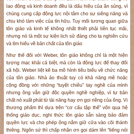
lao động và kinh doanh đều là dấu hiệu của ân sủng, vì
chúng cung cấp động lực nội tâm cho sự siêng năng và
chịu khó làm việc của tín hữu. Tuy mối tương quan giữa
tôn giáo và kinh tế không nhất thiết phải liên tục mãi,
nhưng nó là một sự kiện lịch sử đáng cho ta nghiên cứu
và tìm hiểu về bản chất của tôn giáo
Như thế đối với Weber, tôn giáo không chỉ là một hiện
tượng mạc khải cá biệt, mà còn là động lực để thay đổi
xã hội. Weber liệt kê ba mô hình tiêu biểu về chức năng
của tôn giáo. Nhà ảo thuật tuy có khả năng mê hoặc
cộng đồng với những “tuyệt chiêu” tay nghề của mình
nhưng ông vẫn giữ độc quyền nghề nghiệp, vì tự bản
chất nó xuất phát từ tài năng hay ơn gọi riêng của ông. Vị
thượng phẩm thì dựa trên “cơ cấu tập thể” vốn qua hệ
thống giáo dục, nghi thức tôn giáo sẵn sàng bảo đảm
quyền lực và cho phép ông nắm giữ cửa vào cõi thánh
thiêng. Ngôn sứ thì chấp nhận ơn gọi dám lên “tiếng nói