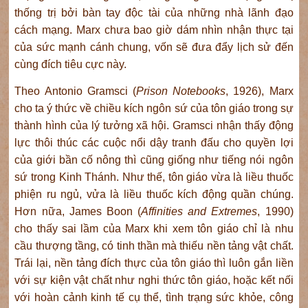
thống trị bởi bàn tay độc tài của những nhà lãnh đạo
cách mạng. Marx chưa bao giờ dám nhìn nhận thực tại
của sức mạnh cánh chung, vốn sẽ đưa đẩy lịch sử đến
cùng đích tiêu cực này.
Theo Antonio Gramsci (
Prison Notebooks
, 1926), Marx
cho ta ý thức về chiều kích ngôn sứ của tôn giáo trong sự
thành hình của lý tưởng xã hội. Gramsci nhận thấy động
lực thôi thúc các cuộc nổi dậy tranh đấu cho quyền lợi
của giới bần cố nông thì cũng giống như tiếng nói ngôn
sứ trong Kinh Thánh. Như thế, tôn giáo vừa là liều thuốc
phiện ru ngủ, vửa là liều thuốc kích động quần chúng.
Hơn nữa, James Boon (
Affinities and Extremes
, 1990)
cho thấy sai lầm của Marx khi xem tôn giáo chỉ là nhu
cầu thượng tầng, có tinh thần mà thiếu nền tảng vật chất.
Trái lại, nền tảng đích thực của tôn giáo thì luôn gắn liền
với sự kiện vật chất như nghi thức tôn giáo, hoặc kết nối
với hoàn cảnh kinh tế cụ thể, tình trạng sức khỏe, công