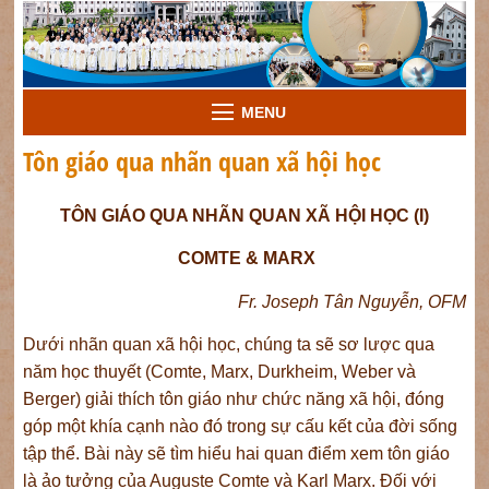
MENU
Tôn giáo qua nhãn quan xã hội học
TÔN GIÁO QUA NHÃN QUAN XÃ HỘI HỌC (I)
COMTE & MARX
Fr. Joseph Tân Nguyễn, OFM
Dưới nhãn quan xã hội học, chúng ta sẽ sơ lược qua
năm học thuyết (Comte, Marx, Durkheim, Weber và
Berger) giải thích tôn giáo như chức năng xã hội, đóng
góp một khía cạnh nào đó trong sự cấu kết của đời sống
tập thể. Bài này sẽ tìm hiểu hai quan điểm xem tôn giáo
là ảo tưởng của Auguste Comte và Karl Marx. Đối với