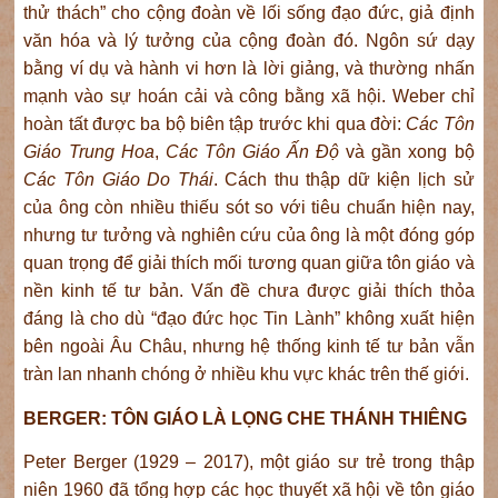
thử thách” cho cộng đoàn về lối sống đạo đức, giả định
văn hóa và lý tưởng của cộng đoàn đó. Ngôn sứ dạy
bằng ví dụ và hành vi hơn là lời giảng, và thường nhấn
mạnh vào sự hoán cải và công bằng xã hội. Weber chỉ
hoàn tất được ba bộ biên tập trước khi qua đời:
Các Tôn
Giáo Trung Hoa
,
Các Tôn Giáo Ấn Độ
và gần xong bộ
Các Tôn Giáo Do Thái
. Cách thu thập dữ kiện lịch sử
của ông còn nhiều thiếu sót so với tiêu chuẩn hiện nay,
nhưng tư tưởng và nghiên cứu của ông là một đóng góp
quan trọng để giải thích mối tương quan giữa tôn giáo và
nền kinh tế tư bản. Vấn đề chưa được giải thích thỏa
đáng là cho dù “đạo đức học Tin Lành” không xuất hiện
bên ngoài Âu Châu, nhưng hệ thống kinh tế tư bản vẫn
tràn lan nhanh chóng ở nhiều khu vực khác trên thế giới.
BERGER: TÔN GIÁO LÀ LỌNG CHE THÁNH THIÊNG
Peter Berger (1929 – 2017), một giáo sư trẻ trong thập
niên 1960 đã tổng hợp các học thuyết xã hội về tôn giáo