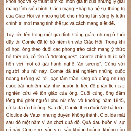
khoa học và kỹ thuật làm xói mòn giá trị của những lý giải
mang tính siêu hình. Cách mạng Pháp hạ bệ sự thống trị
của Giáo Hội và nhượng bộ cho những làn sóng lý luận
chính trị mới mang tính thế tục và cách mạng triệt để.
Tuy lớn lên trong một gia đình Công giáo, nhưng ở tuổi
dậy thì Comte đã từ bỏ niềm tin vào Giáo Hội. Trong khi
đi học, ông theo đuổi các phong trào cách mạng ý thức
hệ thời đó, có tên là “Ideologues”. Comte chính thức kết
hôn với một cô gái hành nghề “ăn sương”. Cùng với
người phụ nữ này, Comte đã trải nghiệm những cuộc
hoang tưởng và rối loạn tâm thần. Ông đã dùng những
cuộc trải nghiệm này như nguồn tri liệu để phân tích các
nghiên cứu về tôn giáo của ông. Cuối cùng, ông đâm
lòng thù ghét người phụ nữ này; và khoảng năm 1845,
cô ta đã rời bỏ ông. Sau đó, Comte theo đuổi Nữ bá tước
Clotilde de Vaux, nhưng duyên không thành. Clotilde mất
sau đó một năm vì ăn chơi quá độ. Quá đau buồn vì sự
cố này, Comte rơi vào vực sâu khủng hoảng, không còn