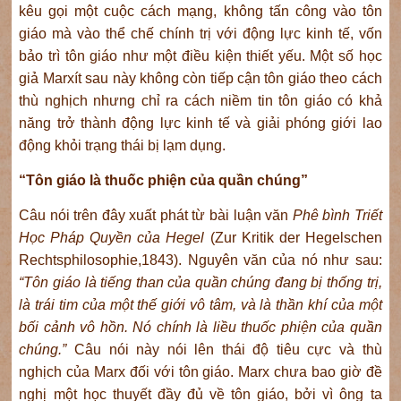
kêu gọi một cuộc cách mạng, không tấn công vào tôn
giáo mà vào thể chế chính trị với động lực kinh tế, vốn
bảo trì tôn giáo như một điều kiện thiết yếu. Một số học
giả Marxít sau này không còn tiếp cận tôn giáo theo cách
thù nghịch nhưng chỉ ra cách niềm tin tôn giáo có khả
năng trở thành động lực kinh tế và giải phóng giới lao
động khỏi trạng thái bị lạm dụng.
“Tôn giáo là thuốc phiện của quần chúng”
Câu nói trên đây xuất phát từ bài luận văn
Phê bình Triết
Học Pháp Quyền của Hegel
(Zur Kritik der Hegelschen
Rechtsphilosophie,1843). Nguyên văn của nó như sau:
“Tôn giáo là tiếng than của quần chúng đang bị thống trị,
là trái tim của một thế giới vô tâm, và là thần khí của một
bối cảnh vô hồn. Nó chính là liều thuốc phiện của quần
chúng.”
Câu nói này nói lên thái độ tiêu cực và thù
nghịch của Marx đối với tôn giáo. Marx chưa bao giờ đề
nghị một học thuyết đầy đủ về tôn giáo, bởi vì ông ta