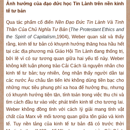
Ảnh hưởng của đạo đức học Tin Lành trên nền kinh
tế tư bản
Qua tác phẩm cổ điển
Nền Đạo Đức Tin Lành Và Tinh
Thần Của Chủ Nghĩa Tư Bản
(
The Protestant Ethics and
the Spirit of Capitalism
,1904), Weber quan sát và thấy
rằng, kinh tế tư bản có khuynh hướng thăng hoa hầu hết
tại các địa phương mà Giáo Hội Tin Lành đang thống trị,
bởi lẽ vì có sự tương quan giữa hai yếu tố này. Weber
không kết luận phong trào Cải Cách là nguyên nhân cho
kinh tế tư bản; tuy nhiên, ông nhận thấy người dân tại
các nước Âu châu tân tiến khi không dùng tiền bạc cho
những mục tiêu phung phí xa hoa để hưởng thụ, nhưng
có khuynh hướng tiện tặn, tính toán trong việc thu chi và
tìm cách đầu tư vào việc phát triển kinh tế cho tương lai.
Weber không đồng tình với cách lý giải mang tính vật
chất của Marx về mối tương quan giữa tôn giáo và kinh
tế. Tuy nền tảng của kinh tế tư bản đã có trước thời