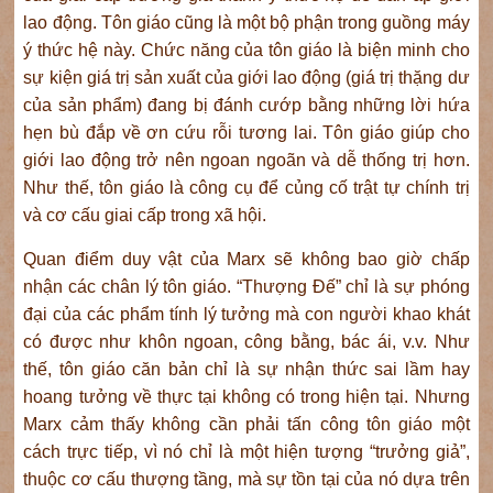
lao động. Tôn giáo cũng là một bộ phận trong guồng máy
ý thức hệ này. Chức năng của tôn giáo là biện minh cho
sự kiện giá trị sản xuất của giới lao động (giá trị thặng dư
của sản phẩm) đang bị đánh cướp bằng những lời hứa
hẹn bù đắp về ơn cứu rỗi tương lai. Tôn giáo giúp cho
giới lao động trở nên ngoan ngoãn và dễ thống trị hơn.
Như thế, tôn giáo là công cụ để củng cố trật tự chính trị
và cơ cấu giai cấp trong xã hội.
Quan điểm duy vật của Marx sẽ không bao giờ chấp
nhận các chân lý tôn giáo. “Thượng Đế” chỉ là sự phóng
đại của các phẩm tính lý tưởng mà con người khao khát
có được như khôn ngoan, công bằng, bác ái, v.v. Như
thế, tôn giáo căn bản chỉ là sự nhận thức sai lầm hay
hoang tưởng về thực tại không có trong hiện tại. Nhưng
Marx cảm thấy không cần phải tấn công tôn giáo một
cách trực tiếp, vì nó chỉ là một hiện tượng “trưởng giả”,
thuộc cơ cấu thượng tầng, mà sự tồn tại của nó dựa trên