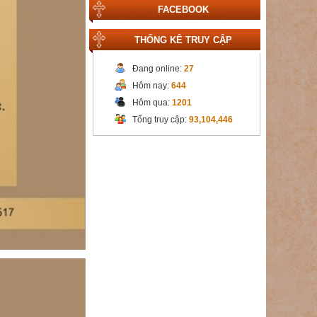
FACEBOOK
THỐNG KÊ TRUY CẬP
Đang online:
27
Hôm nay:
644
Hôm qua:
1201
Tổng truy cập:
93,104,446