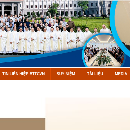
TIN LIÊN HIỆP BTTCVN
SUY NIỆM
TÀI LIỆU
MEDIA