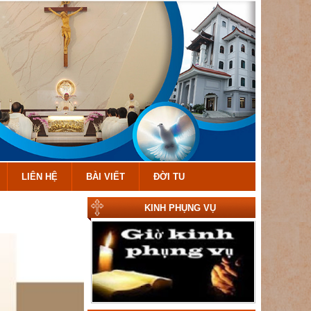
LIÊN HỆ
BÀI VIẾT
ĐỜI TU
KINH PHỤNG VỤ