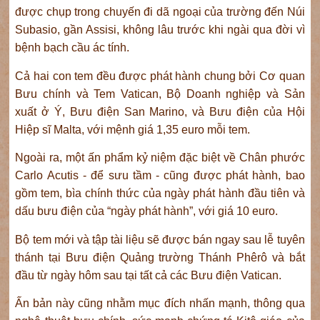
được chụp trong chuyến đi dã ngoại của trường đến Núi
Subasio, gần Assisi, không lâu trước khi ngài qua đời vì
bệnh bạch cầu ác tính.
Cả hai con tem đều được phát hành chung bởi Cơ quan
Bưu chính và Tem Vatican, Bộ Doanh nghiệp và Sản
xuất ở Ý, Bưu điện San Marino, và Bưu điện của Hội
Hiệp sĩ Malta, với mệnh giá 1,35 euro mỗi tem.
Ngoài ra, một ấn phẩm kỷ niệm đặc biệt về Chân phước
Carlo Acutis - để sưu tầm - cũng được phát hành, bao
gồm tem, bìa chính thức của ngày phát hành đầu tiên và
dấu bưu điện của “ngày phát hành”, với giá 10 euro.
Bộ tem mới và tập tài liệu sẽ được bán ngay sau lễ tuyên
thánh tại Bưu điện Quảng trường Thánh Phêrô và bắt
đầu từ ngày hôm sau tại tất cả các Bưu điện Vatican.
Ấn bản này cũng nhằm mục đích nhấn mạnh, thông qua