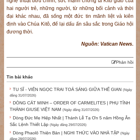
nghệ thuật bưu chính, sức mạnh chứng tá Kitô giáo của
hai người trẻ, những người, từ những bối cảnh và thời
đại khác nhau, đã sống một đức tin mãnh liệt và kiên
định vào Chúa Kitô, để lại dấu ấn sâu sắc trong Giáo hội
đương thời.
Nguồn: Vatican News.
Phản hồi
Tin bài khác
TU SĨ - VIÊN NGỌC TRAI TOẢ SÁNG GIỮA THẾ GIAN
(Ngày
đăng 31/07/2026)
DÒNG CÁT MINH – ORDER OF CARMELITES | PHỤ TỈNH
THÁNH GIUSE VIỆT NAM
(Ngày đăng 31/07/2026)
Dòng Đức Mẹ Hiệp Nhất | Thánh Lễ Tạ Ơn 5 năm Hồng Ân
Sắc Lệnh Thiết Lập
(Ngày đăng 29/07/2026)
Dòng Phaolô Thiện Bản | NGHI THỨC VÀO NHÀ TẬP
(Ngày
đăng 28/07/2026)