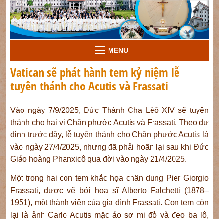
MENU
Vatican sẽ phát hành tem kỷ niệm lễ
tuyên thánh cho Acutis và Frassati
Vào ngày 7/9/2025, Đức Thánh Cha Lêô XIV sẽ tuyên
thánh cho hai vị Chân phước Acutis và Frassati. Theo dự
định trước đây, lễ tuyên thánh cho Chân phước Acutis là
vào ngày 27/4/2025, nhưng đã phải hoãn lại sau khi Đức
Giáo hoàng Phanxicô qua đời vào ngày 21/4/2025.
Một trong hai con tem khắc họa chân dung Pier Giorgio
Frassati, được vẽ bởi họa sĩ Alberto Falchetti (1878–
1951), một thành viên của gia đình Frassati. Con tem còn
lại là ảnh Carlo Acutis mặc áo sơ mi đỏ và đeo ba lô,