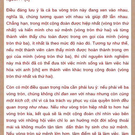
Điều đáng lưu ý là cả ba vòng tròn này đang xen vào nhau,
nghĩa là, chúng tương quan với nhau và giúp đỡ lẫn nhau.
Chẳng hạn, trong một cộng đoàn được hiệp nhất (vòng tròn thứ
nhất) và hiến mình cho sứ mệnh (vòng tròn thứ hai) và từng
thành viên thấy chu toàn được trong ơn gọi của mình (vòng
tròn thứ ba), ít nhất là theo mức độ nào đó. Tương tự như thế,
nếu một thành viên cảm thấy mình được hoàn thành trong ơn
gọi của mình (vòng tròn thứ ba), thì chỉ nguyên kinh nghiệm
này mà thôi đã có thể đưa tới việc mình sống và làm việc hài
hòa với anh [chị] em thành viên khác trong cộng đoàn (vòng
tròn thứ nhất và thứ hai).
Còn có một điều quan trọng nữa cần phải lưu ý: nếu phải vẽ ba
vòng tròn, chúng không chỉ
đan xen
với nhau nhưng còn
cùng
một kích cỡ
, chỉ vì cả ba trách vụ phục vụ của quyền bính
đều
quan trọng như nhau
. Nếu như vòng tròn hiệp nhất to hơn hai
vòng tròn kia, kết quả sẽ là một cộng đoàn chỉ nhìn vào bên
trong với những hội viên chỉ lo an hưởng một đời sống thoải
mái và không muốn tận tâm dấn thân hy sinh cho sứ mệnh.
Nếu vòng tròn sứ mệnh lớn hơn, tâm điểm sẽ là làm việc, làm