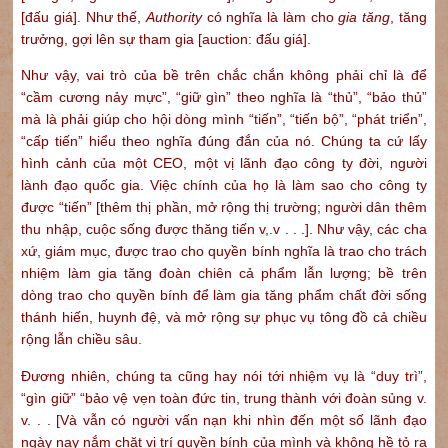
[đấu giá]. Như thế,
Authority
có nghĩa là làm cho
gia tăng
, tăng
trưởng, gợi lên sự tham gia [auction: đấu giá].
Như vậy, vai trò của bề trên chắc chắn không phải chỉ là để
“cầm cương nảy mực”, “giữ gìn” theo nghĩa là “thủ”, “bảo thủ”
mà là phải giúp cho hội dòng mình “tiến”, “tiến bộ”, “phát triển”,
“cấp tiến” hiểu theo nghĩa đúng đắn của nó. Chúng ta cứ lấy
hình cảnh của một CEO, một vị lãnh đạo công ty đời, người
lành đạo quốc gia. Việc chính của họ là làm sao cho công ty
được “tiến” [thêm thị phần, mở rộng thị trường; người dân thêm
thu nhập, cuộc sống được thăng tiến v,.v . . .]. Như vậy, các cha
xứ, giám mục, được trao cho quyền bính nghĩa là trao cho trách
nhiệm làm gia tăng đoàn chiên cả phẩm lẫn lượng; bề trên
dòng trao cho quyền bính để làm gia tăng phẩm chất đời sống
thánh hiến, huynh đệ, và mở rộng sự phục vụ tông đồ cả chiều
rộng lẫn chiều sâu.
Đương nhiên, chúng ta cũng hay nói tới nhiệm vụ là “duy trì”,
“gìn giữ” “bảo vệ vẹn toàn đức tin, trung thành với đoàn sủng v.
v. . . [Và vẫn có người vấn nạn khi nhìn đến một số lãnh đạo
ngày nay nắm chặt vị trí quyền bính của mình và không hề tỏ ra