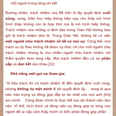
mỗi người trong từng chi tiết.
Đương nhiên, trách nhiệm của Bề trên là lấy quyết định
cuối
cùng,
song, thần học hiệp thông hiện nay cho thấy mô hình
hình tháp không còn là hợp thời mà là mô hình hiệp thông.
Trách nhiệm của những vị lãnh đạo trong Giáo Hội không bao
giờ là trách nhiệm đơn lẻ. Trong Giáo Hội, không hề có việc
một người chịu trách nhiệm về tất cả mọi sự
. Cũng thế, mọi
trách vụ ủy thác không hề được ủy thác chỉ cho một người chịu
trách nhiệm nhưng là cho nhiều người chịu trách nhiệm với
thẩm quyền theo từng cấp. Mọi trách nhiệm đều có sự
phân
cấp
và
đan kết
vào nhau.
[11]
Khả năng mời gọi sự tham gia:
“Vị hữu trách thì có trách nhiệm đi đến quyết định cuối cùng,
nhưng
không tự một mình
đi tới quyết định ấy . . song là qua
việc trân trọng sự đóng góp đầy tự do nhất của mọi anh [chị]
em mình . .
Cộng đoàn chính là thực thể mà các thành viên làm
nên. Vì thế, kích thích và động viên sự đóng góp từ từng con
người để ai nấy cảm thấy mình có bổn phận đóng góp phần ...