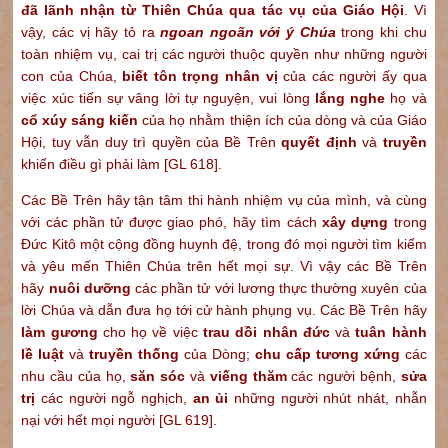
đã lãnh nhận từ Thiên Chúa qua tác vụ của Giáo Hội
. Vì
vậy, các vị hãy tỏ ra
ngoan ngoãn với ý Chúa
trong khi chu
toàn nhiệm vụ, cai trị các người thuộc quyền như những người
con của Chúa,
biết tôn trọng nhân vị
của các người ấy qua
việc xúc tiến sự vâng lời tự nguyện, vui lòng
lắng nghe
họ và
cổ xúy sáng kiến
của họ nhằm thiện ích của dòng và của Giáo
Hội, tuy vẫn duy trì quyền của Bề Trên
quyết định
và
truyền
khiến điều gì phải làm [GL 618].
Các Bề Trên hãy tận tâm thi hành nhiệm vụ của mình, và cùng
với các phần tử được giao phó, hãy tìm cách
xây dựng
trong
Ðức Kitô một cộng đồng huynh đệ, trong đó mọi người tìm kiếm
và yêu mến Thiên Chúa trên hết mọi sự. Vì vậy các Bề Trên
hãy
nuôi dưỡng
các phần tử với lương thực thường xuyên của
lời Chúa và dẫn đưa họ tới cử hành phụng vụ. Các Bề Trên hãy
làm gương
cho họ về việc
trau dồi nhân đức
và
tuân hành
lề luật
và
truyền thống
của Dòng;
chu cấp tương xứng
các
nhu cầu của họ,
săn sóc
và
viếng thăm
các người bệnh,
sửa
trị
các người ngỗ nghịch,
an ủi
những người nhút nhát, nhẫn
nại với hết mọi người [GL 619].