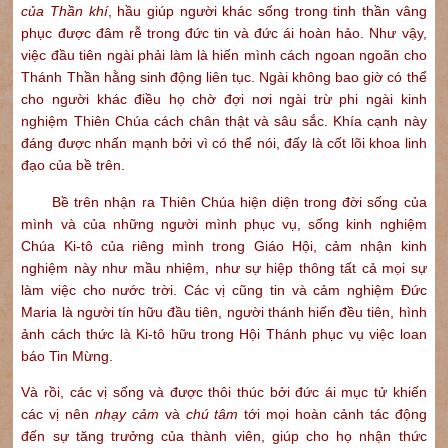
của Thần khí
, hầu giúp người khác sống trong tinh thần vâng
phục được đâm rễ trong đức tin và đức ái hoàn hảo. Như vậy,
việc đầu tiên ngài phải làm là hiến mình cách ngoan ngoãn cho
Thánh Thần hằng sinh động liên tục. Ngài không bao giờ có thể
cho người khác điều họ chờ đợi nơi ngài trừ phi ngài kinh
nghiệm Thiên Chúa cách chân thật và sâu sắc. Khía cạnh này
đáng được nhấn mạnh bởi vì có thể nói, đấy là cốt lõi khoa linh
đạo của bề trên.
Bề trên nhận ra Thiên Chúa hiện diện trong đời sống của
mình và của những người mình phục vụ, sống kinh nghiệm
Chúa Ki-tô của riêng mình trong Giáo Hội, cảm nhận kinh
nghiệm này như mầu nhiệm, như sự hiệp thông tất cả mọi sự
làm việc cho nước trời. Các vị cũng tin và cảm nghiệm Đức
Maria là người tín hữu đầu tiên, người thánh hiến đều tiên, hình
ảnh cách thức là Ki-tô hữu trong Hội Thánh phục vụ việc loan
báo Tin Mừng.
Và rồi, các vị sống và được thôi thúc bởi đức ái mục tử khiến
các vị nên
nhạy cảm
và
chú tâm
tới mọi hoàn cảnh tác động
đến sự tăng trưởng của thành viên, giúp cho họ nhận thức