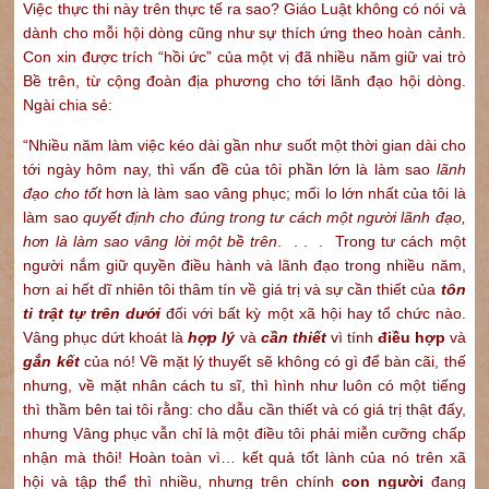
Việc thực thi này trên thực tế ra sao? Giáo Luật không có nói và
dành cho mỗi hội dòng cũng như sự thích ứng theo hoàn cảnh.
Con xin được trích “hồi ức” của một vị đã nhiều năm giữ vai trò
Bề trên, từ cộng đoàn địa phương cho tới lãnh đạo hội dòng.
Ngài chia sẻ:
“Nhiều năm làm việc kéo dài gần như suốt một thời gian dài cho
tới ngày hôm nay, thì vấn đề của tôi phần lớn là làm sao
lãnh
đạo cho tốt
hơn là làm sao vâng phục; mối lo lớn nhất của tôi là
làm sao
quyết định cho đúng trong tư cách một người lãnh đạo,
hơn là làm sao vâng lời
một bề trên
. . . . Trong tư cách một
người nắm giữ quyền điều hành và lãnh đạo trong nhiều năm,
hơn ai hết dĩ nhiên tôi thâm tín về giá trị và sự cần thiết của
tôn
ti trật tự trên dưới
đối với bất kỳ một xã hội hay tổ chức nào.
Vâng phục dứt khoát là
hợp lý
và
cần thiết
vì tính
điều hợp
và
gắn kết
của nó! Về mặt lý thuyết sẽ không có gì để bàn cãi, thế
nhưng, về mặt nhân cách tu sĩ, thì hình như luôn có một tiếng
thì thầm bên tai tôi rằng: cho dẫu cần thiết và có giá trị thật đấy,
nhưng Vâng phục vẫn chỉ là một điều tôi phải miễn cưỡng chấp
nhận mà thôi! Hoàn toàn vì… kết quả tốt lành của nó trên xã
hội và tập thể thì nhiều, nhưng trên chính
con người
đang