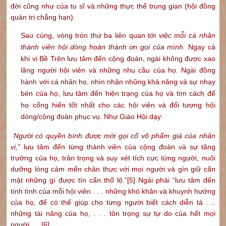
đời cũng như của tu sĩ và những thực thể trung gian (hội đồng
quản trị chẳng hạn).
Sau cùng, vòng tròn thứ ba liên quan tới
việc mỗi cá nhân
thành viên hội dòng hoàn thành ơn gọi của mình.
Ngay cả
khi vị Bề Trên lưu tâm đến cộng đoàn, ngài không được xao
lãng người hội viên và những nhu cầu của họ. Ngài đồng
hành với cá nhân họ, nhìn nhận những khả năng và sự nhạy
bén của họ, lưu tâm đến hiện trạng của họ và tìm cách để
họ cống hiến tốt nhất cho các hội viên và đối tượng hội
dòng/cộng đoàn phục vụ. Như Giáo Hội dạy:
N
gười có quyền bính được mời gọi cổ võ phẩm giá của nhân
vị,”
lưu tâm đến từng thành viên của cộng đoàn và sự tăng
trưởng của họ, trân trọng và suy xét tích cực từng người, nuôi
dưỡng lòng cảm mến chân thực với mọi người và gìn giữ cẩn
mật những gì được tín cẩn thổ lộ.”
[5]
Ngài phải “lưu tâm đến
tính tình của mỗi hội viên . . . những khó khăn và khuynh hướng
của họ, để có thể giúp cho từng người biết cách diễn tả . ..
những tài năng của họ, . . . tôn trọng sự tự do của hết mọi
người . . .
[6]