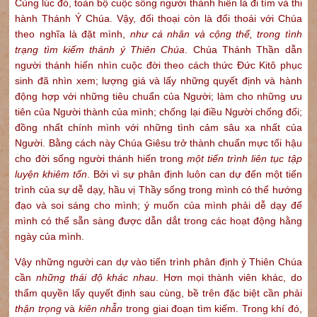
Cùng lúc đó, toàn bộ cuộc sống người thành hiến là đi tìm và thi
hành Thánh Ý Chúa. Vậy, đối thoại còn là đối thoái với Chúa
theo nghĩa là đặt mình,
như cá nhân và cộng thể, trong tình
trạng tìm kiếm thánh ý Thiên Chúa
. Chúa Thánh Thần dẫn
người thánh hiến nhìn cuộc đời theo cách thức Đức Kitô phục
sinh đã nhìn xem; lượng giá và lấy những quyết định và hành
động hợp với những tiêu chuẩn của Người; làm cho những ưu
tiên của Người thành của mình; chống lại điều Người chống đối;
đồng nhất chính mình với những tình cảm sâu xa nhất của
Người. Bằng cách này Chúa Giêsu trở thành chuẩn mực tối hậu
cho đời sống người thánh hiến trong
một tiến trình liên tục tập
luyện khiêm tốn
. Bởi vì sự phân định luôn can dự đến một tiến
trình của sự dễ dạy, hầu vị Thầy sống trong mình có thể hướng
đạo và soi sáng cho mình; ý muốn của mình phải dễ dạy để
mình có thể sẵn sàng được dẫn dắt trong các hoạt động hằng
ngày của mình.
Vậy những người can dự vào tiến trình phân định ý Thiên Chúa
cần
những thái độ khác nhau
. Hơn mọi thành viên khác, do
thẩm quyền lấy quyết định sau cùng, bề trên đặc biệt cần phải
thận trọng
và
kiên nhẫn
trong giai đoạn tìm kiếm. Trong khí đó,