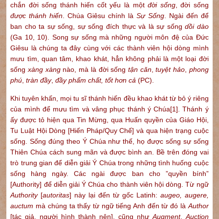
chắn đời sống thánh hiến cốt yếu là một
đời sống
, đời sống
được thánh hiến
. Chúa Giêsu chính là
Sự Sống
. Ngài đến để
ban cho ta sự sống, sự sống đích thực và là sự sống
dồi dào
(Ga 10, 10). Song sự sống mà những người môn đệ của Đức
Giêsu là chúng ta đây cùng với các thành viên hội dòng mình
mưu tìm, quan tâm, khao khát, hẳn không phải là một loại đời
sống
xàng xàng
nào, mà là đời sống
tận căn
,
tuyệt hảo
,
phong
phú
,
tràn đầy
,
đầy phẩm chất, tốt hơn cả
(PC).
Khi tuyên khấn, mọi tu sĩ thánh hiến đều khao khát từ bỏ ý riêng
của mình để mưu tìm và vâng phục thánh ý Chúa
[1]
. Thánh ý
ấy được tỏ hiện qua Tin Mừng, qua Huấn quyền của Giáo Hội,
Tu Luật Hội Dòng [Hiến Pháp/Quy Chế] và qua hiện trạng cuộc
sống. Sống đúng theo Ý Chúa như thế, họ được sống sự sống
Thiên Chúa cách sung mãn và được bình an. Bề trên đóng vai
trò trung gian để diễn giải Ý Chúa trong những tình huống cuộc
sống hàng ngày. Các ngài được ban cho ”quyền bính”
[Authority] để diễn giải Ý Chúa cho thành viên hội dòng. Từ ngữ
Authority
[
autoritas
] này lại đến từ gốc Latinh:
augeo, augere,
auctum
mà chúng ta thấy từ ngữ tiếng Anh đến từ đó là
Author
[tác giả, người hình thành nên], cũng như
Augment
,
Auction