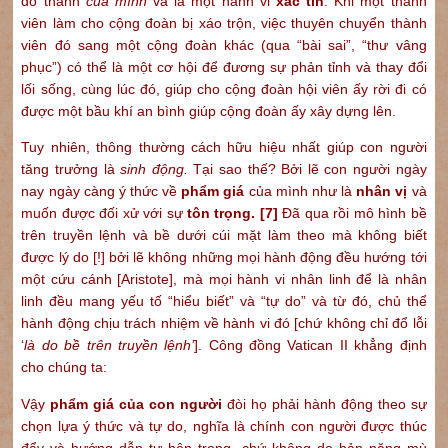
đó thành
của mình
và là một hành vi
xác tín
. Khi một thành
viên làm cho cộng đoàn bị xáo trộn, việc thuyên chuyển thành
viên đó sang một cộng đoàn khác (qua “bài sai”, “thư vâng
phục”) có thể là một cơ hội để đương sự phản tỉnh và thay đổi
lối sống, cùng lúc đó, giúp cho cộng đoàn hội viên ấy rời đi có
được một bầu khí an bình giúp cộng đoàn ấy xây dựng lên.
Tuy nhiên, thông thường cách hữu hiệu nhất giúp con người
tăng trưởng là
sinh động.
Tại sao thế? Bởi lẽ con người ngày
nay ngày càng ý thức về
phẩm giá
của mình như là
nhân vị
và
muốn được đối xử với sự
tôn trọng.
[7]
Đã qua rồi mô hình bề
trên truyền lệnh và bề dưới cúi mặt làm theo mà không biết
được lý do [!] bởi lẽ không những mọi hành động đều hướng tới
một cứu cánh [Aristote], mà mọi hành vi nhân linh để là nhân
linh đều mang yếu tố “hiểu biết” và “tự do” và từ đó, chủ thể
hành động chịu trách nhiệm về hành vi đó [chứ không chỉ đổ lỗi
‘
là do bề trên truyền lệnh’
]. Công đồng Vatican II khẳng định
cho chúng ta:
Vậy
phẩm giá của con người
đòi họ phải hành động theo sự
chọn lựa ý thức và tự do, nghĩa là chính con người được thúc
đẩy và hướng dẫn tự bên trong, chứ không do bản năng mù