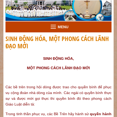
MENU
SINH ĐỘNG HÓA, MỘT PHONG CÁCH LÃNH
ĐẠO MỚI
SINH ĐỘNG HÓA,
MỘT PHONG CÁCH LÃNH ĐẠO MỚI
Các bề trên trong hội dòng được trao cho quyền bính để phục
vụ cộng đoàn nhà dòng của mình. Các ngài có quyền bính thực
sự và được mời gọi thực thi quyền bính đó theo phong cách
Giáo Luật diễn tả:
Trong tinh thần phục vụ, các Bề Trên hãy hành sử
quyền hành