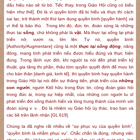
dấu hiệu nào sẽ từ bỏ. Tiếc thay, trong Giáo Hội cũng có biểu
hiện như thế]. Đó là vì quyền bính đã bị hiểu và thực thi cách
sai lạc, trở thành một thứ lạm dụng quyền bính [quyền hành] và
vì thế là bảo thủ. Trong khi đó, đức tin, đoàn sủng là những
thực tại
sống
, chứ không phải là
vật.
Mà thực tại sống lại phải
triển nở, vươn ra, lớn lên. Tự nó, quyền bính
[Authority/Augmentare] cũng là một
thực tại sống động
, năng
động, mang tính phát triển nếu được hiểu đúng và thực hiện
đúng. Trong lãnh vực đời, khi người ta nói đến phát triển kỹ
thuật, gia tăng thị phần, thâu tóm quyền quyết định để mưu lợi
cho bản thân [danh giá, kinh tế], thì quyền bính hay quyền hành
trong Giáo Hội lại nói đến sự thăng tiến, phát triển của
những
con người
, người Kitô hữu trong Đức tin, cộng đoàn giáo hội
trong đức ái, trong sự hiệp nhất, của những con người tu sĩ
phát triển đời sống thánh hiến và lòng trung thành của mình với
đoàn sủng v. v. . Đó là nhiệm vụ Giáo hội ủy thác, trao ban và
các bề trên lãnh nhận [GL 619].
Chúng ta đã nghe rất nhiều về “sự phục vụ của quyền bính”,
“quyền bính là nhằm phục vụ”. Chắc chắn là đúng, nhưng việc