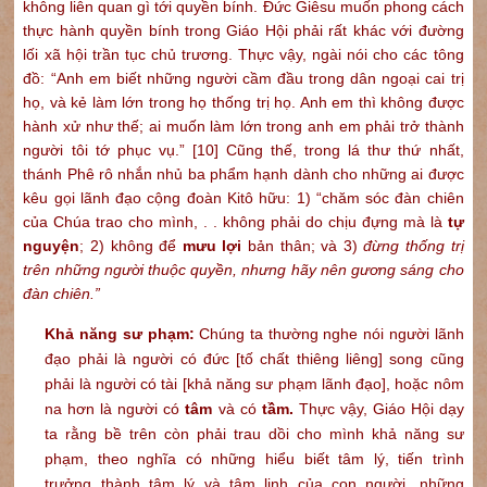
không liên quan gì tới quyền bính. Đức Giêsu muốn phong cách
thực hành quyền bính trong Giáo Hội phải rất khác với đường
lối xã hội trần tục chủ trương. Thực vậy, ngài nói cho các tông
đồ: “Anh em biết những người cầm đầu trong dân ngoại cai trị
họ, và kẻ làm lớn trong họ thống trị họ. Anh em thì không được
hành xử như thế; ai muốn làm lớn trong anh em phải trở thành
người tôi tớ phục vụ.”
[10]
Cũng thế, trong lá thư thứ nhất,
thánh Phê rô nhắn nhủ ba phẩm hạnh dành cho những ai được
kêu gọi lãnh đạo cộng đoàn Kitô hữu: 1) “chăm sóc đàn chiên
của Chúa trao cho mình, . . không phải do chịu đựng mà là
tự
nguyện
; 2) không để
mưu lợi
bản thân; và 3)
đừng thống trị
trên những người thuộc quyền, nhưng hãy nên gương sáng cho
đàn chiên.”
Khả năng sư phạm:
Chúng ta thường nghe nói người lãnh
đạo phải là người có đức [tố chất thiêng liêng] song cũng
phải là người có tài [khả năng sư phạm lãnh đạo], hoặc nôm
na hơn là người có
tâm
và có
tầm.
Thực vậy, Giáo Hội dạy
ta rằng bề trên còn phải trau dồi cho mình khả năng sư
phạm, theo nghĩa có những hiểu biết tâm lý, tiến trình
trưởng thành tâm lý và tâm linh của con người, những