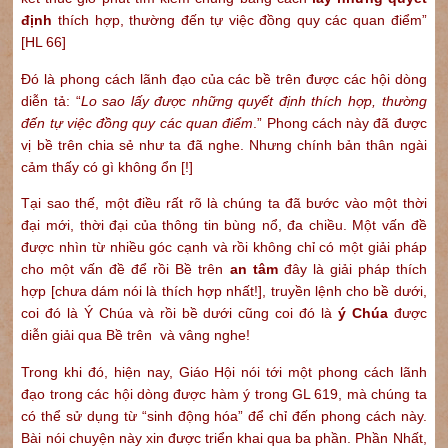
định
thích hợp, thường đến tự việc đồng quy các quan điểm”
[HL 66]
Đó là phong cách lãnh đạo của các bề trên được các hội dòng
diễn tả: “
Lo sao lấy được những quyết định thích hợp, thường
đến tự việc đồng quy các quan điểm
.” Phong cách này đã được
vị bề trên chia sẻ như ta đã nghe. Nhưng chính bản thân ngài
cảm thấy có gì không ổn [!]
Tại sao thế, một điều rất rõ là chúng ta đã bước vào một thời
đại mới, thời đại của thông tin bùng nổ, đa chiều. Một vấn đề
được nhìn từ nhiều góc cạnh và rồi không chỉ có một giải pháp
cho một vấn đề để rồi Bề trên
an tâm
đây là giải pháp thích
hợp [chưa dám nói là thích hợp nhất!], truyền lệnh cho bề dưới,
coi đó là Ý Chúa và rồi bề dưới cũng coi đó là
ý Chúa
được
diễn giải qua Bề trên và vâng nghe!
Trong khi đó, hiện nay, Giáo Hội nói tới một phong cách lãnh
đạo trong các hội dòng được hàm ý trong GL 619, mà chúng ta
có thể sử dụng từ “sinh động hóa” để chỉ đến phong cách này.
Bài nói chuyện này xin được triển khai qua ba phần. Phần Nhất,