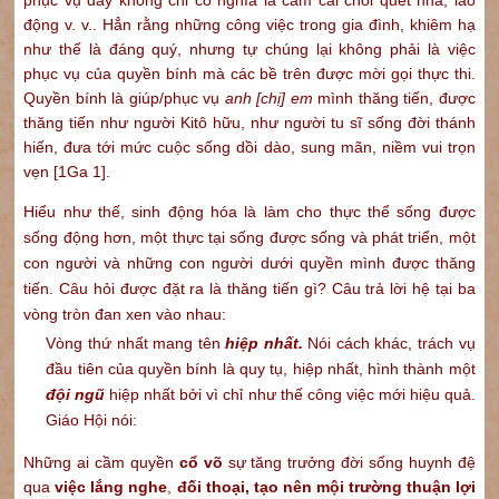
phục vụ đây không chỉ có nghĩa là cầm cái chổi quét nhà, lao
động v. v.. Hẳn rằng những công việc trong gia đình, khiêm hạ
như thế là đáng quý, nhưng tự chúng lại không phải là việc
phục vụ của quyền bính mà các bề trên được mời gọi thực thi.
Quyền bính là giúp/phục vụ
anh [chị] em
mình thăng tiến, được
thăng tiến như người Kitô hữu, như người tu sĩ sống đời thánh
hiến, đưa tới mức cuộc sống dồi dào, sung mãn, niềm vui trọn
vẹn [1Ga 1].
Hiểu như thế, sinh động hóa là làm cho thực thể sống được
sống động hơn, một thực tại sống được sống và phát triển, một
con người và những con người dưới quyền mình được thăng
tiến. Câu hỏi được đặt ra là thăng tiến gì? Câu trả lời hệ tại ba
vòng tròn đan xen vào nhau:
Vòng thứ nhất mang tên
hiệp nhất.
Nói cách khác, trách vụ
đầu tiên của quyền bính là quy tụ, hiệp nhất, hình thành một
đội ngũ
hiệp nhất bởi vì chỉ như thế công việc mới hiệu quả.
Giáo Hội nói:
Những ai cầm quyền
cổ võ
sự tăng trưởng đời sống huynh đệ
qua
việc lắng nghe
,
đối thoại,
tạo nên mội trường thuận lợi