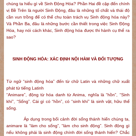
chúng ta hiểu gì về Sinh Động Hóa? Phần Hai đề cập đến chính
vị Bề Trên là người Sinh Động, đâu là những tố chất và thái độ
cần vun trồng để có thể chu toàn trách vụ Sinh động hóa này?
Và Phần Ba, đâu là những bước cần thiết trong việc Sinh Động
Hóa, hay nói cách khác, Sinh động hóa được thi hành cụ thể ra
sao?
SINH ĐỘNG HÓA: XÁC ĐỊNH NỘI HÀM VÀ ĐỐI TƯỢNG
Từ ngữ “sinh động hóa” đến từ chữ Latin và những chữ xuất
phát từ tiếng Latinh
“Animare”, động từ hóa danh từ Anima, nghĩa là “hồn”, “Sinh
khí”, “Sống”. Cái gì có “hồn”, có “sinh khí” là sinh vật, hữu thể
sống.
Áp dụng trong bối cảnh đời sống thánh hiến chúng ta,
animare là “làm cho sống”, “làm cho sinh động”. Sinh động gì
nếu không phải là sinh động chính đời sống thánh hiến? Chắc