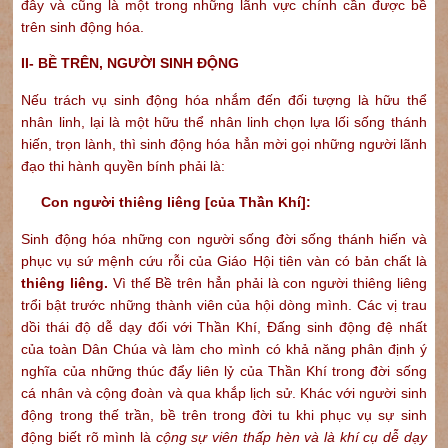
đây và cũng là một trong những lãnh vực chính cần được bề
trên sinh động hóa.
II- BỀ TRÊN, NGƯỜI SINH ĐỘNG
Nếu trách vụ sinh động hóa nhắm đến đối tượng là hữu thể
nhân linh, lại là một hữu thể nhân linh chọn lựa lối sống thánh
hiến, trọn lành, thì sinh động hóa hẳn mời gọi những người lãnh
đạo thi hành quyền bính phải là:
Con người thiêng liêng [của Thần Khí]:
Sinh động hóa những con người sống đời sống thánh hiến và
phục vụ sứ mệnh cứu rỗi của Giáo Hội tiên vàn có bản chất là
thiêng liêng.
Vì thế Bề trên hẳn phải là con người thiêng liêng
trổi bật trước những thành viên của hội dòng mình. Các vị trau
dồi thái độ dễ dạy đối với Thần Khí, Đấng sinh động đệ nhất
của toàn Dân Chúa và làm cho mình có khả năng phân định ý
nghĩa của những thúc đẩy liên lỷ của Thần Khí trong đời sống
cá nhân và cộng đoàn và qua khắp lịch sử. Khác với người sinh
động trong thế trần, bề trên trong đời tu khi phục vụ sự sinh
động biết rõ mình là
cộng sự viên thấp hèn và là khí cụ dễ dạy