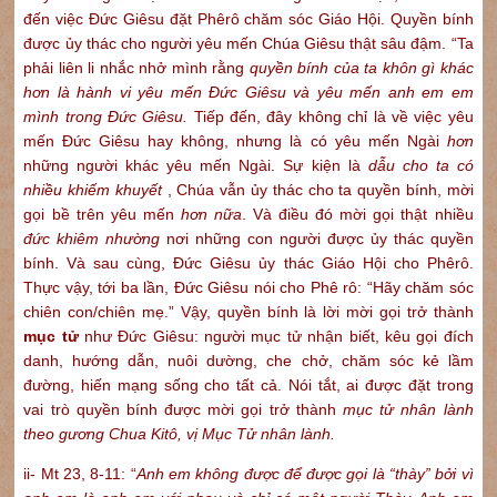
đến việc Đức Giêsu đặt Phêrô chăm sóc Giáo Hội. Quyền bính
được ủy thác cho người yêu mến Chúa Giêsu thật sâu đậm. “Ta
phải liên li nhắc nhở mình rằng
quyền bính của ta khôn gì khác
hơn là hành vi yêu mến Đức Giêsu và yêu mến anh em em
mình trong Đức Giêsu.
Tiếp đến, đây không chỉ là về việc yêu
mến Đức Giêsu hay không, nhưng là có yêu mến Ngài
hơn
những người khác yêu mến Ngài. Sự kiện là
dẫu cho ta có
nhiều khiếm khuyết
, Chúa vẫn ủy thác cho ta quyền bính, mời
gọi bề trên yêu mến
hơn nữa
. Và điều đó mời gọi thật nhiều
đức khiêm nhường
nơi những con người được ủy thác quyền
bính. Và sau cùng, Đức Giêsu ủy thác Giáo Hội cho Phêrô.
Thực vậy, tới ba lần, Đức Giêsu nói cho Phê rô: “Hãy chăm sóc
chiên con/chiên mẹ.” Vậy, quyền bính là lời mời gọi trở thành
mục tử
như Đức Giêsu: người mục tử nhận biết, kêu gọi đích
danh, hướng dẫn, nuôi dường, che chở, chăm sóc kẻ lầm
đường, hiến mạng sống cho tất cả. Nói tắt, ai được đặt trong
vai trò quyền bính được mời gọi trở thành
mục tử nhân lành
theo gương Chua Kitô, vị Mục Tử nhân lành.
ii- Mt 23, 8-11: “
Anh em không được để được gọi là “thày” bởi vì