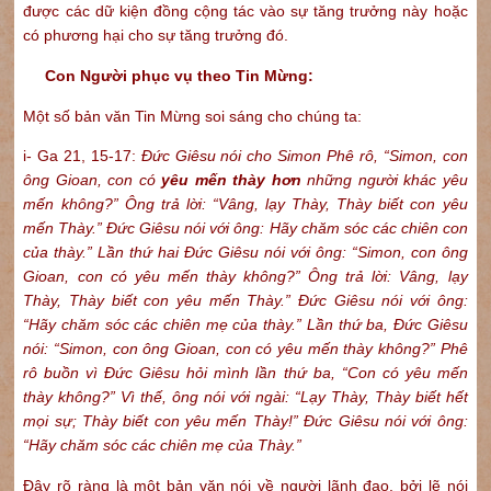
được các dữ kiện đồng cộng tác vào sự tăng trưởng này hoặc
có phương hại cho sự tăng trưởng đó.
Con Người phục vụ theo Tin Mừng:
Một số bản văn Tin Mừng soi sáng cho chúng ta:
i- Ga 21, 15-17:
Đức Giêsu nói cho Simon Phê rô, “Simon, con
ông Gioan, con có
yêu mến thày hơn
những người khác yêu
mến không?” Ông trả lời: “Vâng, lạy Thày, Thày biết con yêu
mến Thày.” Đức Giêsu nói với ông: Hãy chăm sóc các chiên con
của thày.” Lần thứ hai Đức Giêsu nói với ông: “Simon, con ông
Gioan, con có yêu mến thày không?” Ông trả lời: Vâng, lạy
Thày, Thày biết con yêu mến Thày.” Đức Giêsu nói với ông:
“Hãy chăm sóc các chiên mẹ của thày.” Lần thứ ba, Đức Giêsu
nói: “Simon, con ông Gioan, con có yêu mến thày không?” Phê
rô buồn vì Đức Giêsu hỏi mình lần thứ ba, “Con có yêu mến
thày không?” Vì thế, ông nói với ngài: “Lạy Thày, Thày biết hết
mọi sự; Thày biết con yêu mến Thày!” Đức Giêsu nói với ông:
“Hãy chăm sóc các chiên mẹ của Thày.”
Đây rõ ràng là một bản văn nói về người lãnh đạo, bởi lẽ nói