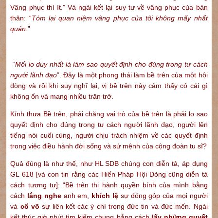
Vâng phục thì ít.” Và ngài kết lại suy tư về vâng phục của bản
thân: “
Tóm lại quan niệm vâng phục của tôi không mấy nhất
quán
.”
“
Mối lo duy nhất là làm sao quyết định cho đúng trong tư cách
người lãnh đạo
”. Đây là một phong thái làm bề trên của một hội
dòng và rồi khi suy nghĩ lại, vị bề trên này cảm thấy có cái gì
không ổn và mang nhiều trăn trở.
Kính thưa Bề trên, phải chăng vai trò của bề trên là phải lo sao
quyết định cho đúng trong tư cách người lãnh đạo, người lên
tiếng nói cuối cùng, người chịu trách nhiệm về các quyết định
trong việc điều hành đời sống và sứ mệnh của cộng đoàn tu sĩ?
Quả đúng là như thế, như HL SDB chúng con diễn tả, áp dụng
GL 618 [và con tin rằng các Hiến Pháp Hội Dòng cũng diễn tả
cách tương tự]: “Bề trên thi hành quyền bính của mình bằng
cách
lắng nghe
anh em,
khích lệ
sự đóng góp của mọi người
và
cổ võ
sự liên kết các ý chí trong đức tin và đức mến. Ngài
kết thúc giờ phút tìm kiếm chung bằng cách
lấy những quyết