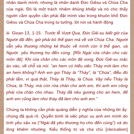
nhân danh mình, nhưng là nhân danh Đức Giêsu và Chúa Cha
của ngài. Đó là một trách nhiệm
khủng khiếp
và nó cho thấy
người cầm quyền cần phải đặt mình vào trong khuôn khổ Đức
Giêsu và Chúa Cha trong tư tưởng, lời nói và hành động.
iii- Gioan 13, 1-15:
Trước lễ Vượt Qua, Đức Giê-su biết giờ của
Người đã đến, giờ phải bỏ thế gian mà về với Chúa Cha. Người
vẫn yêu thương những kẻ thuộc về mình còn ở thế gian, và
Người yêu thương họ đến cùng. [Rồi Ngài rửa chân cho các
môn đệ]. Khi rửa chân cho các môn đệ xong, Đức Giê-su mặc
áo vào, về chỗ và nói: “an hem có hiểu việc Thày mới làm cho
an hem không? Anh em gọi Thày là “Thày”, là “Chúa”, điều đó
phải lắm, vì quả thật, Thày lá Thày, là Chúa. Vậy nếu Thày là
Chúa, là Thày, mà còn rửa chân cho anh em, thì anh em cũng
phải rửa chân cho nhau. Thày đã nêu gương cho an hem, để
anh em cũng làm như thày đã làm cho anh em.”
Chúng ta không cần phải quảng diễn ý nghĩa của những lời ấy:
chúng đã quá rõ.
Quyền bính là việc phục vụ anh em mình do
tình yêu sâu xa (“Ngài đã yêu thương họ cho đến cùng”) và do
lòng khiêm nhường.
Kiếu thống trị và cha chú [clericalism]