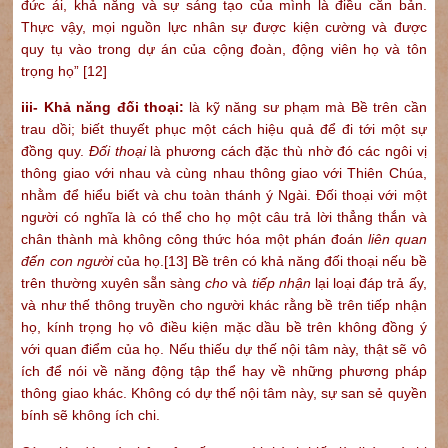
đức ái, khả năng và sự sáng tạo của mình là điều căn bản.
Thực vậy, mọi nguồn lực nhân sự được kiện cường và được
quy tụ vào trong dự án của cộng đoàn, động viên họ và tôn
trọng họ”
[12]
iii- Khả năng đối thoại:
là kỹ năng sư phạm mà Bề trên cần
trau dồi; biết thuyết phục một cách hiệu quả để đi tới một sự
đồng quy.
Đối thoại
là phương cách đặc thù nhờ đó các ngôi vị
thông giao với nhau và cùng nhau thông giao với Thiên Chúa,
nhằm để hiểu biết và chu toàn thánh ý Ngài. Đối thoại với một
người có nghĩa là có thể cho họ một câu trả lời thẳng thắn và
chân thành mà không công thức hóa một phán đoán
liên quan
đến con người
của họ.
[13]
Bề trên có khả năng đối thoại nếu bề
trên thường xuyên sẵn sàng
cho
và
tiếp nhận
lại loại đáp trả ấy,
và như thế thông truyền cho người khác rằng bề trên tiếp nhận
họ, kính trọng họ vô điều kiện mặc dầu bề trên không đồng ý
với quan điểm của họ. Nếu thiếu dự thế nội tâm này, thật sẽ vô
ích để nói về năng động tập thể hay về những phương pháp
thông giao khác. Không có dự thế nội tâm này, sự san sẻ quyền
bính sẽ không ích chi.