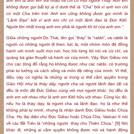
anh em là anh em với nhau và chỉ có một người Thày. Anh em
không được gọi bất kỳ ai ở dưới thế là “Cha” bởi vì anh em chỉ
có một Cha trên trời. Anh em cũng không được gọi mình là
“Lãnh Đạo” bởi vì anh em chỉ có một lãnh đạo là Đức Kitô.
Người lớn nhất trong anh em phải là người tôi tớ của anh em.”
Giữa những người Do Thái, tên gọi “thày” là “rabbi”, và rabbi là
người có những người đi theo, tức là, một nhóm môn đệ đồng
hành với mình suốt mọi nơi, học hỏi từng lời nói và cử chỉ, và
quảng bá giáo thuyết và hành xử của mình. Vậy, Đức Giêsu nói
cho các tông đồ rằng họ không được như các rabbi, có trường
phái tư tưởng và cách sống và môn đệ riêng của mình. Vì thế,
điều này có nghĩa là
những ai trong vị thế cầm quyền trong
Giáo Hội như là thày dậy, người cha và người lãnh đạo tất cả
đều là môn đệ Đức Giêsu cùng với mọi người khác: họ đều là
anh em với nhau như là anh em Kitô hữu với nhau.
Cùng lúc đó,
nếu họ là thày dạy, là người cha và lãnh đạo, họ là như thế
không phải tự mình, nhưng là nhân danh Đức Giêsu hoặc Chúa
Cha. Họ đại diện cho Đức Giêsu hoặc Chúa Cha. Vatican II nói
về các Bề Trên là “những người thay cho Thiên Chúa.”
[9]
Nói
khác đi, những ai cầm quyền không được nói và hành động