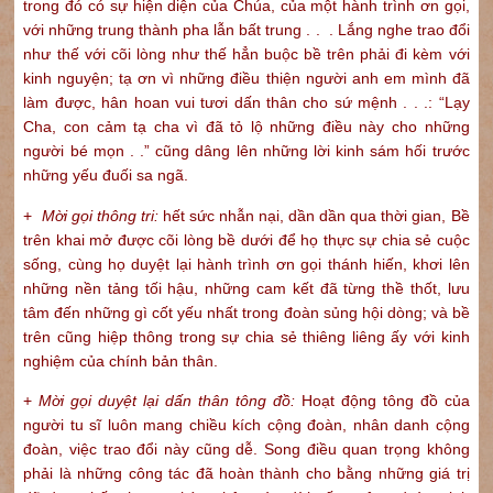
trong đó có sự hiện diện của Chúa, của một hành trình ơn gọi,
với những trung thành pha lẫn bất trung . . . Lắng nghe trao đổi
như thế với cõi lòng như thế hẳn buộc bề trên phải đi kèm với
kinh nguyện; tạ ơn vì những điều thiện người anh em mình đã
làm được, hân hoan vui tươi dấn thân cho sứ mệnh . . .: “Lạy
Cha, con cảm tạ cha vì đã tỏ lộ những điều này cho những
người bé mọn . .” cũng dâng lên những lời kinh sám hối trước
những yếu đuối sa ngã.
+
Mời gọi thông tri:
hết sức nhẫn nại, dần dần qua thời gian, Bề
trên khai mở được cõi lòng bề dưới để họ thực sự chia sẻ cuộc
sống, cùng họ duyệt lại hành trình ơn gọi thánh hiến, khơi lên
những nền tảng tối hậu, những cam kết đã từng thề thốt, lưu
tâm đến những gì cốt yếu nhất trong đoàn sủng hội dòng; và bề
trên cũng hiệp thông trong sự chia sẻ thiêng liêng ấy với kinh
nghiệm của chính bản thân.
+
Mời gọi duyệt lại dấn thân tông đồ:
Hoạt động tông đồ của
người tu sĩ luôn mang chiều kích cộng đoàn, nhân danh cộng
đoàn, việc trao đổi này cũng dễ. Song điều quan trọng không
phải là những công tác đã hoàn thành cho bằng những giá trị