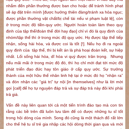
nhắm đến phần thưởng được ban cho hoặc để tránh hình phạt
sẽ áp đặt trên mình [được hưởng thiên đàng/tránh xa hỏa ngục;
được phần thưởng vật chất/bị chế tài nếu vi phạm luật lệ], còn
ở trong mức độ tiền-quy ước. Người hoàn toàn làm theo quy
định của tập thể/đoàn thể đời hay đạo] chỉ vì đó là quy định của
nhóm/tập thể thì ở trong mức độ quy ước. Họ được tập thể tiếp
nhận, sống hài hòa, và được coi là tốt [!]. Nếu họ đi ra ngoài
quy định của tập thể, thì bị kết án là phá hoại đoàn kết, sự hiệp
nhất. Lối sống hài hòa, dĩ hòa vi quý được trân trọng. Nhưng
nếu mãi mãi ở trong mức độ đó, thì họ chỉ mới đạt tới mức độ
phát triển đạo đức hay tôn giáo ở cấp quy ước. Sự trưởng
thành của một hữu thể nhân linh hệ tại ở mức đó họ “nhận ra”
và đón nhận các “giá trị” tự nội [in themselves] như là lời mời
gọi [call] để họ tự nguyện đáp trả và sự đáp trả này đôi khi phải
trả giá.
Vấn đề này liên quan tới cả một tiến trình đào tạo mà con tin
rằng các bề trên đã luôn lưu tâm để có được những tu sĩ tốt
trong hội dòng của mình. Song đó cũng là một thách đố rất lớn
cho thế hệ tu sĩ trẻ gia nhập các hội dòng thời gian qua và mới