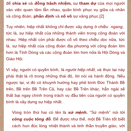
để
chia sẻ
và
đồng trách nhiệm,
sự
tham dự
của mọi người
vào việc quan tâm lẫn nhau, quân bình phục vụ giữa cá nhân
và cộng đoàn,
phân định
và
cổ võ
sự vâng phục.
[2]
Tuy nhiên, hiệp nhất không chỉ được xây dựng ở
chiều ngang
,
tức là, sự hiệp nhất của những thành viên trong cộng đoàn với
nhau. Hiệp nhất còn phải được cổ võ theo
chiều dọc
nữa, tức
là, sự hiệp nhất của cộng đoàn địa phương với cộng đoàn lớn
hơn là Tỉnh Dòng và các cộng đoàn lớn hơn nữa là Hội Dòng và
Giáo Hội.
Vì vậy, người có quyền bính, là
người hiệp nhất,
và thực tại này
phải thật là rõ trong những thái độ, lời nói và hành động. Nếu
ngược lại, vị đó có khuynh hướng hay phê bình Đức Thánh Bề
trên, Bề trên Bề Trên Cả, hay các Bề Trên khác, hẳn ngài sẽ
thất bại ngay chính trong trách vụ đầu tiên của người có quyền
bính là xây dựng sự hiệp nhất.
Vòng tròn thứ hai có tên là
sứ mệnh.
“Sứ mệnh” nói tới
công cuộc tông đồ
. Để được như thế, một Bề Trên tốt biết
cách hun đúc lòng nhiệt thành và tinh thần truyền giáo, với