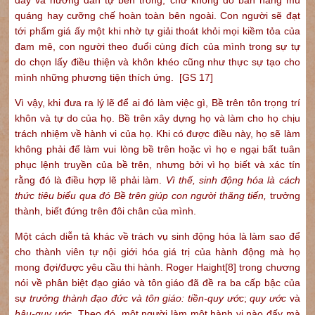
quáng hay cưỡng chế hoàn toàn bên ngoài. Con người sẽ đạt
tới phẩm giá ấy một khi nhờ tự giải thoát khỏi mọi kiềm tỏa của
đam mê, con người theo đuổi cùng đích của mình trong sự tự
do chọn lấy điều thiện và khôn khéo cũng như thực sự tạo cho
mình những phương tiện thích ứng. [GS 17]
Vì vậy, khi đưa ra lý lẽ để ai đó làm việc gì, Bề trên tôn trọng trí
khôn và tự do của họ. Bề trên xây dựng họ và làm cho họ chịu
trách nhiệm về hành vi của họ. Khi có được điều này, họ sẽ làm
không phải để làm vui lòng bề trên hoặc vì họ e ngại bất tuân
phục lệnh truyền của bề trên, nhưng bởi vì họ biết và xác tín
rằng đó là điều hợp lẽ phải làm.
Vì thế, sinh động hóa là cách
thức tiêu biểu qua đó Bề trên giúp con người thăng tiến,
trưởng
thành, biết đứng trên đôi chân của mình.
Một cách diễn tả khác về trách vụ sinh động hóa là làm sao để
cho thành viên tự nội giới hóa giá trị của hành động mà họ
mong đợi/được yêu cầu thi hành. Roger Haight
[8]
trong chương
nói về phân biệt đạo giáo và tôn giáo đã đề ra ba cấp bậc của
sự
trưởng thành đạo đức và tôn giáo:
tiền-quy ước
;
quy ước
và
hậu-quy ước
. Theo đó, một người làm một hành vi nào đấy mà