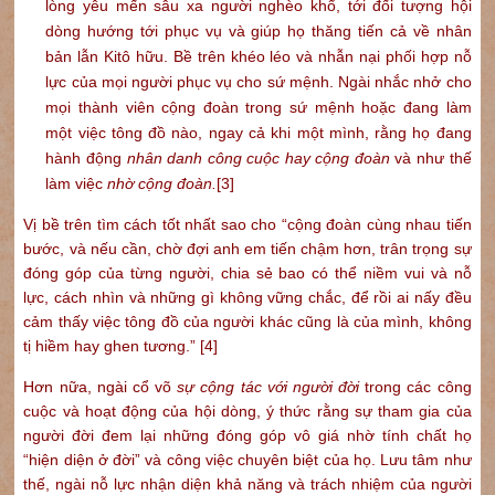
lòng yêu mến sâu xa người nghèo khổ, tới đối tượng hội
dòng hướng tới phục vụ và giúp họ thăng tiến cả về nhân
bản lẫn Kitô hữu. Bề trên khéo léo và nhẫn nại phối hợp nỗ
lực của mọi người phục vụ cho sứ mệnh. Ngài nhắc nhở cho
mọi thành viên cộng đoàn trong sứ mệnh hoặc đang làm
một việc tông đồ nào, ngay cả khi một mình, rằng họ đang
hành động
nhân danh công cuộc hay cộng đoàn
và như thế
làm việc
nhờ cộng đoàn.
[3]
Vị bề trên tìm cách tốt nhất sao cho “cộng đoàn cùng nhau tiến
bước, và nếu cần, chờ đợi anh em tiến chậm hơn, trân trọng sự
đóng góp của từng người, chia sẻ bao có thể niềm vui và nỗ
lực, cách nhìn và những gì không vững chắc, để rồi ai nấy đều
cảm thấy việc tông đồ của người khác cũng là của mình, không
tị hiềm hay ghen tương.”
[4]
Hơn nữa, ngài cổ võ
sự cộng tác với người đời
trong các công
cuộc và hoạt động của hội dòng, ý thức rằng sự tham gia của
người đời đem lại những đóng góp vô giá nhờ tính chất họ
“hiện diện ở đời” và công việc chuyên biệt của họ. Lưu tâm như
thế, ngài nỗ lực nhận diện khả năng và trách nhiệm của người