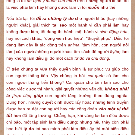
ràng là tôi
ấn định ý muốn của mình
trên những người khác: đó
là việc phải làm hay không được làm vì tôi
muốn
như thế.
Nếu trái lại, tôi
đề ra những lý do
cho người khác [hay những
người khác], giải thích
tại sao
một hành vi cần phải làm hay
không được làm, tôi đang thi hành một hành vi
sinh động hóa
,
hay nói cách khác, “động viên hữu hiệu”, “thuyết phục”. Điều tôi
đang làm đây là tác động trên
anima
[tâm hồn, con người nội
tâm] của người/những người khác, tìm cách để người ấy/họ làm
hay không làm điều gì đó một cách
tự do và chủ động.
Ở trên chúng ta vừa thấy quyền bính là sự phục vụ giúp cho
con người thăng tiến. Vậy chúng ta hỏi:
cai quản
có làm cho
con người thăng tiến không? Cai quản chú tâm làm sao cho
công việc được thi hành, giải quyết những vấn đề,
không phải
là
[trực tiếp]
giúp
con người tăng trưởng theo đúng nghĩa.
Đúng hơn, những quyết định được lấy hoặc những lệnh truyền
được ban ra đặt con người hay các cộng đoàn
vào một vị thế
tốt
hơn để tăng trưởng. Chẳng hạn, khi vâng lời làm điều được
chỉ bảo, một tập sinh làm điều đúng; nhưng nếu thày còn phải
học biết
lý do
tại sao mình phải làm điều ấy thì mới biến điều