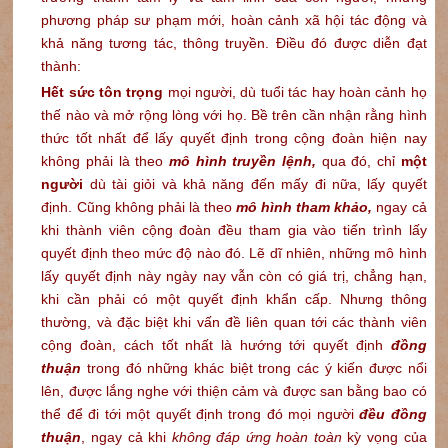
phương pháp sư phạm mới, hoàn cảnh xã hội tác động và
khả năng tương tác, thông truyền. Điều đó được diễn đạt
thành:
Hết sức tôn trọng
mọi người, dù tuổi tác hay hoàn cảnh họ
thế nào và mở rộng lòng với họ. Bề trên cần nhận rằng hình
thức tốt nhất để lấy quyết định trong cộng đoàn hiện nay
không phải là theo
mô hình truyền lệnh,
qua đó, chỉ
một
người
dù tài giỏi và khả năng đến mấy đi nữa, lấy quyết
định. Cũng không phải là theo
mô hình tham khảo,
ngay cả
khi thành viên cộng đoàn đều tham gia vào tiến trình lấy
quyết định theo mức độ nào đó. Lẽ dĩ nhiên, những mô hình
lấy quyết định này ngày nay vẫn còn có giá trị, chẳng hạn,
khi cần phải có một quyết định khẩn cấp. Nhưng thông
thường, và đặc biệt khi vấn đề liên quan tới các thành viên
cộng đoàn, cách tốt nhất là hướng tới quyết định
đồng
thuận
trong đó những khác biệt trong các ý kiến được nổi
lên, được lắng nghe với thiện cảm và được san bằng bao có
thể để đi tới một quyết định trong đó mọi người
đều đồng
thuận
, ngay cả khi
không đáp ứng hoàn toàn
kỳ vọng của