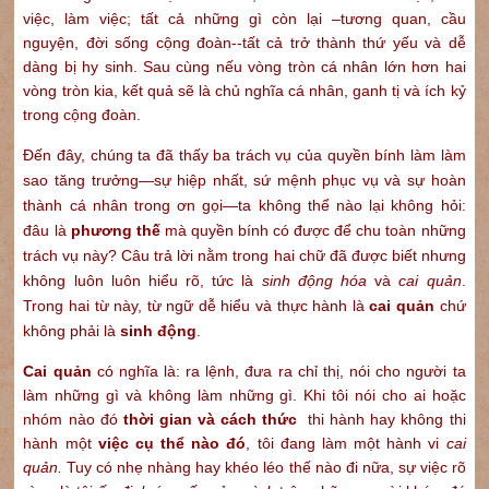
việc, làm việc; tất cả những gì còn lại –tương quan, cầu
nguyện, đời sống cộng đoàn--tất cả trở thành thứ yếu và dễ
dàng bị hy sinh. Sau cùng nếu vòng tròn cá nhân lớn hơn hai
vòng tròn kia, kết quả sẽ là chủ nghĩa cá nhân, ganh tị và ích kỷ
trong cộng đoàn.
Đến đây, chúng ta đã thấy ba trách vụ của quyền bính làm làm
sao tăng trưởng—sự hiệp nhất, sứ mệnh phục vụ và sự hoàn
thành cá nhân trong ơn gọi—ta không thể nào lại không hỏi:
đâu là
phương thế
mà quyền bính có được để chu toàn những
trách vụ này? Câu trả lời nằm trong hai chữ đã được biết nhưng
không luôn luôn hiểu rõ, tức là
sinh động hóa
và
cai quản
.
Trong hai từ này, từ ngữ dễ hiểu và thực hành là
cai quản
chứ
không phải là
sinh động
.
Cai quản
có nghĩa là: ra lệnh, đưa ra chỉ thị, nói cho người ta
làm những gì và không làm những gì. Khi tôi nói cho ai hoặc
nhóm nào đó
thời gian và cách thức
thi hành hay không thi
hành một
việc cụ thể nào đó
, tôi đang làm một hành vi
cai
quản.
Tuy có nhẹ nhàng hay khéo léo thế nào đi nữa, sự việc rõ